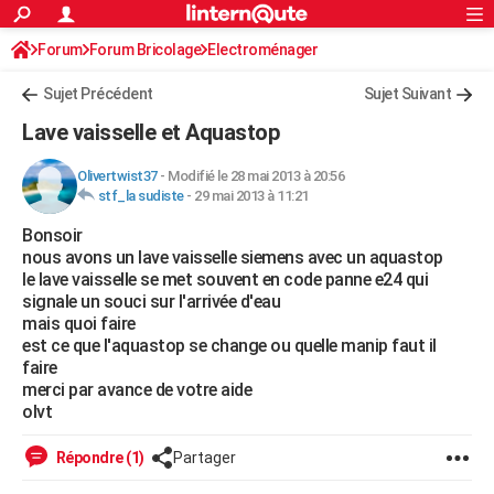
ACTUALITÉS
Forum
Forum Bricolage
Connexion
Electroménager
S'inscrire
Rechercher
Société
Education
Villes
Politique
Faits Divers
Monde
+
SPORT
Sujet Précédent
Sujet Suivant
Football
Cyclisme
Forum
Coupe du monde 2026
Tennis
Rugby
CULTURE
Lave vaisselle et Aquastop
TNT
Cinéma
Musique
Programme TV
Streaming
Sorties cinéma
+
FINANCE
Olivertwist37
-
Modifié le 28 mai 2013 à 20:56
stf_la sudiste
-
29 mai 2013 à 11:21
Impôts
Immobilier
Banque
Crédit
Retraite
Epargne
Risques naturels par ville
Assurance
AUTO
Bonsoir
Réserver un essai
Berlines
Forum auto
Essais
Citadines
SUV
+
HIGH-TECH
nous avons un lave vaisselle siemens avec un aquastop
le lave vaisselle se met souvent en code panne e24 qui
Meilleur smartphone
Ordinateurs
Guide high-tech
Mobiles
Internet
Jeux vidéo
+
BRICOLAGE
signale un souci sur l'arrivée d'eau
mais quoi faire
Aménagement intérieur
Cuisine
Jardinage
+
Forum
Extérieur
Salle de bains
Rangement
WEEK-END
est ce que l'aquastop se change ou quelle manip faut il
faire
Escapades
Expositions
Week-end nature
Guides de France
Patrimoine
Musées
+
LIFESTYLE
merci par avance de votre aide
olvt
Bien-être
Mode
+
Art de vivre
Loisirs
Modes de vie
SANTE
Répondre (1)
Partager
Guide de la santé
Médicaments
+
Alimentation
Maladies
Sommeil
VOYAGE