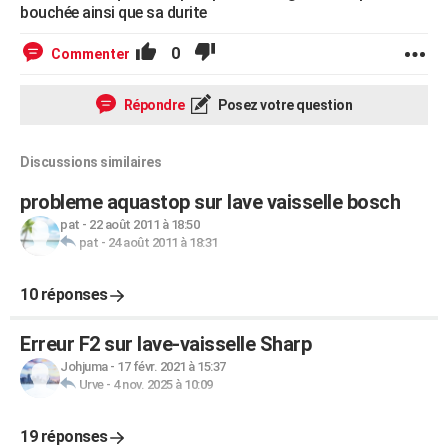
bouchée ainsi que sa durite
0
Commenter
Répondre
Posez votre question
Discussions similaires
probleme aquastop sur lave vaisselle bosch
pat
-
22 août 2011 à 18:50
pat
-
24 août 2011 à 18:31
10 réponses
Erreur F2 sur lave-vaisselle Sharp
Johjuma
-
17 févr. 2021 à 15:37
Urve
-
4 nov. 2025 à 10:09
19 réponses