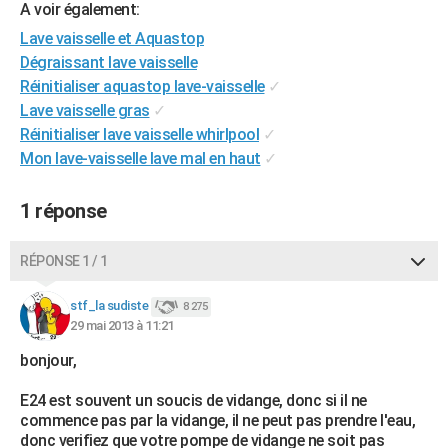
A voir également:
City break
Voyage de noces
Climat
Destinations
Voyage nature
Forum
+
PHOTO
Lave vaisselle et Aquastop
Dégraissant lave vaisselle
GUIDES D'ACHAT
Réinitialiser aquastop lave-vaisselle
✓
BONS PLANS
Lave vaisselle gras
✓
Réinitialiser lave vaisselle whirlpool
✓
CARTE DE VOEUX
Mon lave-vaisselle lave mal en haut
✓
Carte Bonne année
Carte Pâques
Carte de Noël
Carte Saint-Valentin
Carte d'anniversaire
DICTIONNAIRE
1 réponse
Biographies
Expressions
Dictionnaire
Citations
Proverbes
PROGRAMME TV
RÉPONSE 1 / 1
COPAINS D'AVANT
Se connecter
Collèges
Universités
Service militaire
S'inscrire
Lycées
Primaires
Entreprises
Avis de recherche
stf_la sudiste
8 275
AVIS DE DÉCÈS
29 mai 2013 à 11:21
FORUM
bonjour,
Lifestyle
Sport
Television
Cinema
Bricolage
Culture
Auto
Voyage
E24 est souvent un soucis de vidange, donc si il ne
commence pas par la vidange, il ne peut pas prendre l'eau,
donc verifiez que votre pompe de vidange ne soit pas