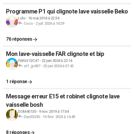
Programme P1 qui clignote lave vaisselle Beko
Lolo
-
16 mai 2018 à 22:34
Coco
-
2 juil. 2026 à 14:29
76 réponses
Mon lave-vaisselle FAR clignote et bip
FARLV12C47
-
22 juin 2024 à 22:14
stf_jpd87
-
23 juin 2024 à 07:43
1 réponse
Message erreur E15 et robinet clignote lave
vaisselle bosh
DOM40130
-
9 nov. 2019 à 17:04
Dan35230
-
10 févr. 2023 à 14:49
8 réponses