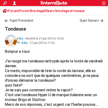
ACTUALITÉS
Forum
Forum Bricolage
Connexion
Divers bricolage et travaux
S'inscrire
Rechercher
Société
Education
Villes
Politique
Faits Divers
Monde
+
SPORT
Sujet Précédent
Sujet Suivant
Football
Cyclisme
Forum
Coupe du monde 2026
Tennis
Rugby
CULTURE
Tondeuse
TNT
Cinéma
Musique
Programme TV
Streaming
Sorties cinéma
+
FINANCE
K4ty
-
Modifié le 27 juin 2013 à 15:36
K4ty
-
27 juin 2013 à 17:34
Impôts
Immobilier
Banque
Crédit
Retraite
Epargne
Risques naturels par ville
Assurance
AUTO
Bonjour a tous
Réserver un essai
Berlines
Forum auto
Essais
Citadines
SUV
+
HIGH-TECH
J'ai rangé ma tondeuse nettoyée après la tonte de vendredi
Meilleur smartphone
Ordinateurs
Guide high-tech
Mobiles
Internet
Jeux vidéo
+
BRICOLAGE
dernier..
Ce matin, impossible de tirer la corde du lanceur, elle es
Aménagement intérieur
Cuisine
Jardinage
+
Forum
Extérieur
Salle de bains
Rangement
WEEK-END
coincée e ne sort que de quelques centimètres, je ne peux
d'onces démarrer la tondeuse?
Escapades
Expositions
Week-end nature
Guides de France
Patrimoine
Musées
+
LIFESTYLE
quoi faire?
Je ne sais pas comment retirer le capot?
Bien-être
Mode
+
Art de vivre
Loisirs
Modes de vie
SANTE
C'est une tondeuse Hyper U de marque italienne avec un
moteur Brigs et Statton
Guide de la santé
Médicaments
+
Alimentation
Maladies
Sommeil
VOYAGE
Merci de vos réponses, c'est urgent car l'herbe pousse....