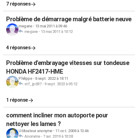
7 réponses
Problème de démarrage malgré batterie neuve
megane
-
13 mai 2011 à 09:46
megane
-
13 mai 2011 à 10:12
4 réponses
Problème d'embrayage vitesses sur tondeuse
HONDA HF2417-HME
Philippe
-
8 sept. 2022 à 18:11
stf_jpd87
-
9 sept. 2022 à 05:12
1 réponse
comment incliner mon autoporte pour
nettoyer les lames ?
Utilisateur anonyme
-
11 oct. 2008 à 13:46
Anonyme
-
7 avr. 2019 à 10:38