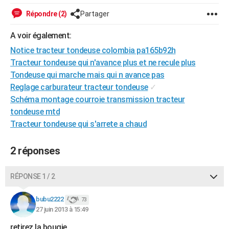
City break
Voyage de noces
Climat
Destinations
Voyage nature
Forum
+
PHOTO
Répondre (2)
Partager
GUIDES D'ACHAT
A voir également:
Notice tracteur tondeuse colombia pa165b92h
BONS PLANS
Tracteur tondeuse qui n'avance plus et ne recule plus
CARTE DE VOEUX
Tondeuse qui marche mais qui n avance pas
Reglage carburateur tracteur tondeuse
✓
Carte Bonne année
Carte Pâques
Carte de Noël
Carte Saint-Valentin
Carte d'anniversaire
DICTIONNAIRE
Schéma montage courroie transmission tracteur
tondeuse mtd
Biographies
Expressions
Dictionnaire
Citations
Proverbes
PROGRAMME TV
Tracteur tondeuse qui s'arrete a chaud
COPAINS D'AVANT
2 réponses
Se connecter
Collèges
Universités
Service militaire
S'inscrire
Lycées
Primaires
Entreprises
Avis de recherche
AVIS DE DÉCÈS
RÉPONSE 1 / 2
FORUM
Lifestyle
Sport
Television
Cinema
Bricolage
Culture
Auto
Voyage
bubu2222
73
27 juin 2013 à 15:49
retirez la bougie