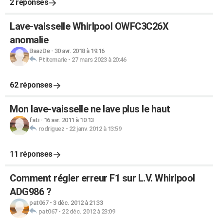
2 réponses
Lave-vaisselle Whirlpool OWFC3C26X
anomalie
BaazDe
-
30 avr. 2018 à 19:16
Ptitemarie
-
27 mars 2023 à 20:46
62 réponses
Mon lave-vaisselle ne lave plus le haut
fati
-
16 avr. 2011 à 10:13
rodriguez
-
22 janv. 2012 à 13:59
11 réponses
Comment régler erreur F1 sur L.V. Whirlpool
ADG986 ?
pat067
-
3 déc. 2012 à 21:33
pat067
-
22 déc. 2012 à 23:09