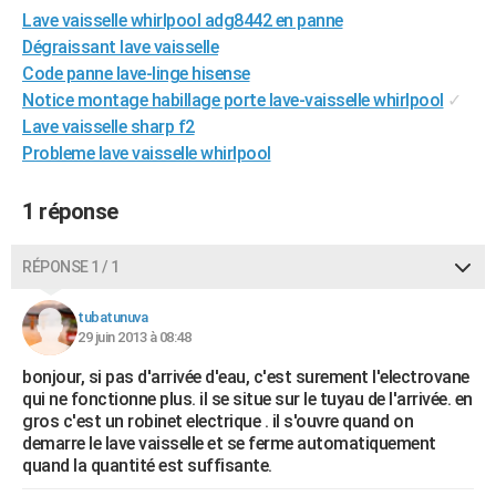
Lave vaisselle whirlpool adg8442 en panne
City break
Voyage de noces
Climat
Destinations
Voyage nature
Forum
+
PHOTO
Dégraissant lave vaisselle
GUIDES D'ACHAT
Code panne lave-linge hisense
Notice montage habillage porte lave-vaisselle whirlpool
✓
BONS PLANS
Lave vaisselle sharp f2
Probleme lave vaisselle whirlpool
CARTE DE VOEUX
Carte Bonne année
Carte Pâques
Carte de Noël
Carte Saint-Valentin
Carte d'anniversaire
DICTIONNAIRE
1 réponse
Biographies
Expressions
Dictionnaire
Citations
Proverbes
PROGRAMME TV
RÉPONSE 1 / 1
COPAINS D'AVANT
tubatunuva
Se connecter
Collèges
Universités
Service militaire
S'inscrire
Lycées
Primaires
Entreprises
Avis de recherche
29 juin 2013 à 08:48
AVIS DE DÉCÈS
bonjour, si pas d'arrivée d'eau, c'est surement l'electrovane
FORUM
qui ne fonctionne plus. il se situe sur le tuyau de l'arrivée. en
gros c'est un robinet electrique . il s'ouvre quand on
Lifestyle
Sport
Television
Cinema
Bricolage
Culture
Auto
Voyage
demarre le lave vaisselle et se ferme automatiquement
quand la quantité est suffisante.