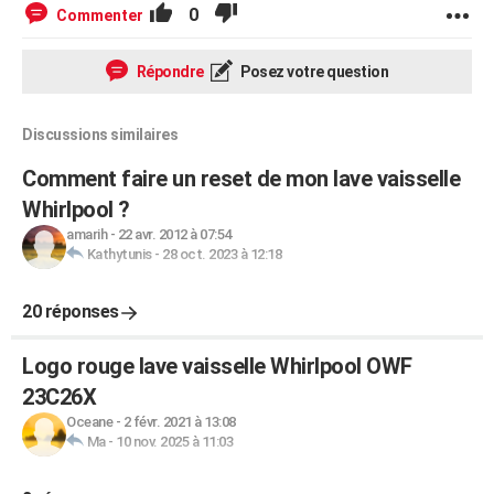
0
Commenter
Répondre
Posez votre question
Discussions similaires
Comment faire un reset de mon lave vaisselle
Whirlpool ?
amarih
-
22 avr. 2012 à 07:54
Kathytunis
-
28 oct. 2023 à 12:18
20 réponses
Logo rouge lave vaisselle Whirlpool OWF
23C26X
Oceane
-
2 févr. 2021 à 13:08
Ma
-
10 nov. 2025 à 11:03