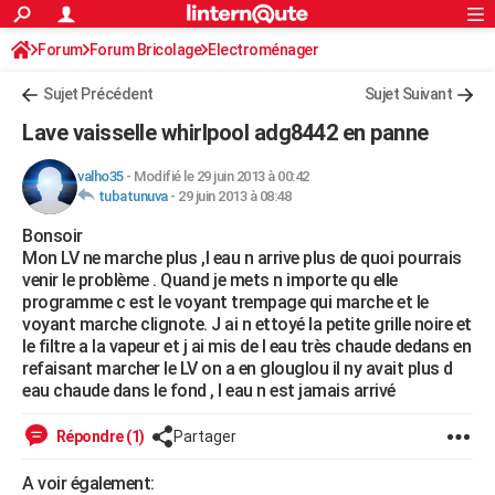
ACTUALITÉS
Forum
Forum Bricolage
Connexion
Electroménager
S'inscrire
Rechercher
Société
Education
Villes
Politique
Faits Divers
Monde
+
SPORT
Sujet Précédent
Sujet Suivant
Football
Cyclisme
Forum
Coupe du monde 2026
Tennis
Rugby
CULTURE
Lave vaisselle whirlpool adg8442 en panne
TNT
Cinéma
Musique
Programme TV
Streaming
Sorties cinéma
+
FINANCE
valho35
-
Modifié le 29 juin 2013 à 00:42
tubatunuva
-
29 juin 2013 à 08:48
Impôts
Immobilier
Banque
Crédit
Retraite
Epargne
Risques naturels par ville
Assurance
AUTO
Bonsoir
Réserver un essai
Berlines
Forum auto
Essais
Citadines
SUV
+
HIGH-TECH
Mon LV ne marche plus ,l eau n arrive plus de quoi pourrais
venir le problème . Quand je mets n importe qu elle
Meilleur smartphone
Ordinateurs
Guide high-tech
Mobiles
Internet
Jeux vidéo
+
BRICOLAGE
programme c est le voyant trempage qui marche et le
voyant marche clignote. J ai n ettoyé la petite grille noire et
Aménagement intérieur
Cuisine
Jardinage
+
Forum
Extérieur
Salle de bains
Rangement
WEEK-END
le filtre a la vapeur et j ai mis de l eau très chaude dedans en
refaisant marcher le LV on a en glouglou il ny avait plus d
Escapades
Expositions
Week-end nature
Guides de France
Patrimoine
Musées
+
LIFESTYLE
eau chaude dans le fond , l eau n est jamais arrivé
Bien-être
Mode
+
Art de vivre
Loisirs
Modes de vie
SANTE
Répondre (1)
Partager
Guide de la santé
Médicaments
+
Alimentation
Maladies
Sommeil
VOYAGE
A voir également: