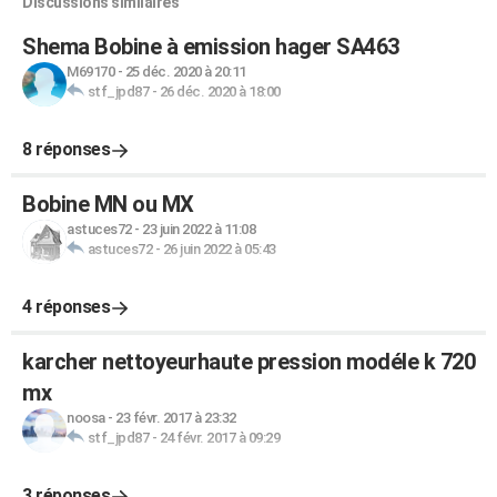
Discussions similaires
Shema Bobine à emission hager SA463
M69170
-
25 déc. 2020 à 20:11
stf_jpd87
-
26 déc. 2020 à 18:00
8 réponses
Bobine MN ou MX
astuces72
-
23 juin 2022 à 11:08
astuces72
-
26 juin 2022 à 05:43
4 réponses
karcher nettoyeurhaute pression modéle k 720
mx
noosa
-
23 févr. 2017 à 23:32
stf_jpd87
-
24 févr. 2017 à 09:29
3 réponses