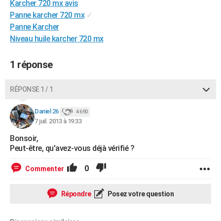
Karcher 720 mx avis
City break
Voyage de noces
Climat
Destinations
Voyage nature
Forum
+
PHOTO
Panne karcher 720 mx
✓
Panne Karcher
GUIDES D'ACHAT
Niveau huile karcher 720 mx
BONS PLANS
1 réponse
CARTE DE VOEUX
Carte Bonne année
Carte Pâques
Carte de Noël
Carte Saint-Valentin
Carte d'anniversaire
RÉPONSE 1 / 1
DICTIONNAIRE
Biographies
Expressions
Dictionnaire
Citations
Proverbes
Daniel 26
PROGRAMME TV
4 690
7 juil. 2013 à 19:33
COPAINS D'AVANT
Bonsoir,
Peut-être, qu'avez-vous déjà vérifié ?
Se connecter
Collèges
Universités
Service militaire
S'inscrire
Lycées
Primaires
Entreprises
Avis de recherche
AVIS DE DÉCÈS
0
Commenter
FORUM
Lifestyle
Sport
Television
Cinema
Bricolage
Culture
Auto
Voyage
Répondre
Posez votre question