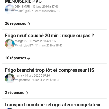
MENUISERIE PVC
DENISMUR
-
16 janv. 2014 à 17:46
stf_jpd87
-
24 mai 2022 à 07:13
26 réponses
Frigo neuf couché 20 min : risque ou pas ?
Marge95
-
13 mars 2016 à 10:37
stf_jpd87
-
14 mars 2016 à 18:46
10 réponses
Frigo branché trop tôt et compresseur HS
nanny
-
19 avr. 2020 à 07:39
psaume
-
13 août 2025 à 14:15
2 réponses
transport combiné réfrigérateur-congelateur