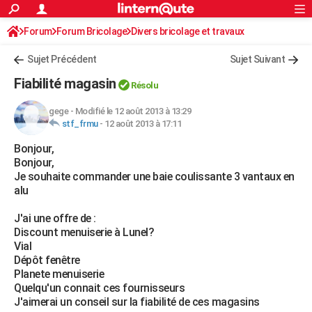
ACTUALITÉS
Forum
Forum Bricolage
Connexion
Divers bricolage et travaux
S'inscrire
Rechercher
Société
Education
Villes
Politique
Faits Divers
Monde
+
SPORT
Sujet Précédent
Sujet Suivant
Football
Cyclisme
Forum
Coupe du monde 2026
Tennis
Rugby
CULTURE
Fiabilité magasin
Résolu
TNT
Cinéma
Musique
Programme TV
Streaming
Sorties cinéma
+
FINANCE
gege
-
Modifié le 12 août 2013 à 13:29
stf_frmu
-
12 août 2013 à 17:11
Impôts
Immobilier
Banque
Crédit
Retraite
Epargne
Risques naturels par ville
Assurance
AUTO
Bonjour,
Réserver un essai
Berlines
Forum auto
Essais
Citadines
SUV
+
HIGH-TECH
Bonjour,
Je souhaite commander une baie coulissante 3 vantaux en
Meilleur smartphone
Ordinateurs
Guide high-tech
Mobiles
Internet
Jeux vidéo
+
BRICOLAGE
alu
Aménagement intérieur
Cuisine
Jardinage
+
Forum
Extérieur
Salle de bains
Rangement
WEEK-END
J'ai une offre de :
Discount menuiserie à Lunel?
Escapades
Expositions
Week-end nature
Guides de France
Patrimoine
Musées
+
LIFESTYLE
Vial
Dépôt fenêtre
Bien-être
Mode
+
Art de vivre
Loisirs
Modes de vie
SANTE
Planete menuiserie
Quelqu'un connait ces fournisseurs
Guide de la santé
Médicaments
+
Alimentation
Maladies
Sommeil
VOYAGE
J'aimerai un conseil sur la fiabilité de ces magasins