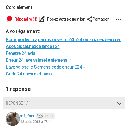
City break
Voyage de noces
Climat
Destinations
Voyage nature
Forum
+
Cordialement
PHOTO
GUIDES D'ACHAT
Répondre (1)
Posez votre question
Partager
BONS PLANS
A voir également:
Pourquoi les magasins ouverts 24h/24 ont-ils des serrures
CARTE DE VOEUX
Adoucisseur excellence l 24
Carte Bonne année
Carte Pâques
Carte de Noël
Carte Saint-Valentin
Carte d'anniversaire
Fenetre 24 avis
DICTIONNAIRE
Erreur 24 lave vaisselle siemens
✓
Biographies
Expressions
Dictionnaire
Citations
Proverbes
PROGRAMME TV
Lave vaisselle Siemens code erreur E24
✓
Code 24 chevrolet aveo
COPAINS D'AVANT
Se connecter
Collèges
Universités
Service militaire
S'inscrire
Lycées
Primaires
Entreprises
Avis de recherche
1 réponse
AVIS DE DÉCÈS
FORUM
RÉPONSE 1 / 1
Lifestyle
Sport
Television
Cinema
Bricolage
Culture
Auto
Voyage
stf_frmu
12 511
12 août 2013 à 17:11