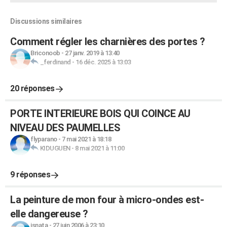
Discussions similaires
Comment régler les charnières des portes ?
Briconoob
-
27 janv. 2019 à 13:40
_ferdinand
-
16 déc. 2025 à 13:03
20 réponses
PORTE INTERIEURE BOIS QUI COINCE AU
NIVEAU DES PAUMELLES
flyparano
-
7 mai 2021 à 18:18
KIDUGUEN
-
8 mai 2021 à 11:00
9 réponses
La peinture de mon four à micro-ondes est-
elle dangereuse ?
isnata
-
27 juin 2006 à 23:10