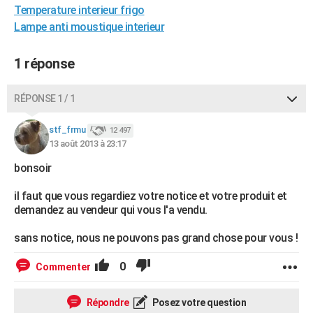
Temperature interieur frigo
City break
Voyage de noces
Climat
Destinations
Voyage nature
Forum
+
PHOTO
Lampe anti moustique interieur
GUIDES D'ACHAT
1 réponse
BONS PLANS
RÉPONSE 1 / 1
CARTE DE VOEUX
Carte Bonne année
Carte Pâques
Carte de Noël
Carte Saint-Valentin
Carte d'anniversaire
DICTIONNAIRE
stf_frmu
12 497
13 août 2013 à 23:17
Biographies
Expressions
Dictionnaire
Citations
Proverbes
PROGRAMME TV
bonsoir
COPAINS D'AVANT
il faut que vous regardiez votre notice et votre produit et
demandez au vendeur qui vous l'a vendu.
Se connecter
Collèges
Universités
Service militaire
S'inscrire
Lycées
Primaires
Entreprises
Avis de recherche
AVIS DE DÉCÈS
sans notice, nous ne pouvons pas grand chose pour vous !
FORUM
0
Commenter
Lifestyle
Sport
Television
Cinema
Bricolage
Culture
Auto
Voyage
Répondre
Posez votre question