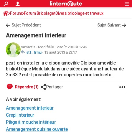
ACTUALITÉS
Forum
Forum Bricolage
Connexion
Divers bricolage et travaux
S'inscrire
Rechercher
Société
Education
Villes
Politique
Faits Divers
Monde
+
SPORT
Sujet Précédent
Sujet Suivant
Football
Cyclisme
Forum
Coupe du monde 2026
Tennis
Rugby
CULTURE
Amenagement interieur
TNT
Cinéma
Musique
Programme TV
Streaming
Sorties cinéma
+
FINANCE
mimartis
-
Modifié le 12 août 2013 à 12:42
stf_frmu
-
13 août 2013 à 23:17
Impôts
Immobilier
Banque
Crédit
Retraite
Epargne
Risques naturels par ville
Assurance
AUTO
peut-on installer la cloison amovible Cloison amovible
Réserver un essai
Berlines
Forum auto
Essais
Citadines
SUV
+
HIGH-TECH
bibliothèque Modulak dans une pièce ayant une hauteur de
2m33 ? est-il possible de recouper les montants etc...
Meilleur smartphone
Ordinateurs
Guide high-tech
Mobiles
Internet
Jeux vidéo
+
BRICOLAGE
Répondre (1)
Partager
Aménagement intérieur
Cuisine
Jardinage
+
Forum
Extérieur
Salle de bains
Rangement
WEEK-END
A voir également:
Escapades
Expositions
Week-end nature
Guides de France
Patrimoine
Musées
+
LIFESTYLE
Amenagement interieur
Bien-être
Mode
+
Art de vivre
Loisirs
Modes de vie
Crepi interieur
SANTE
Piège à mouche intérieur
Guide de la santé
Médicaments
+
Alimentation
Maladies
Sommeil
VOYAGE
Amenagement cuisine ouverte