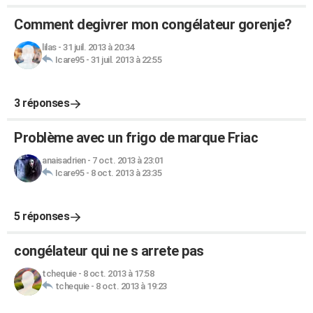
Comment degivrer mon congélateur gorenje?
lilas
-
31 juil. 2013 à 20:34
Icare95
-
31 juil. 2013 à 22:55
3 réponses
Problème avec un frigo de marque Friac
anaisadrien
-
7 oct. 2013 à 23:01
Icare95
-
8 oct. 2013 à 23:35
5 réponses
congélateur qui ne s arrete pas
tchequie
-
8 oct. 2013 à 17:58
tchequie
-
8 oct. 2013 à 19:23