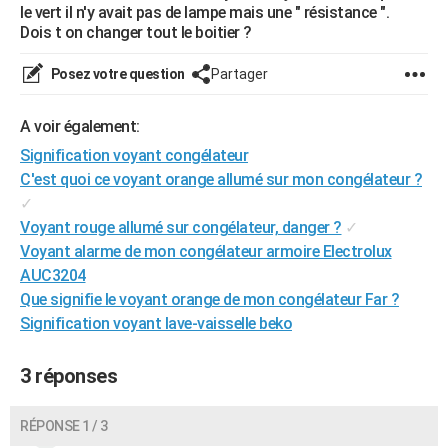
le vert il n'y avait pas de lampe mais une " résistance ".
City break
Voyage de noces
Climat
Destinations
Voyage nature
Forum
+
PHOTO
Dois t on changer tout le boitier ?
GUIDES D'ACHAT
Posez votre question
Partager
BONS PLANS
A voir également:
CARTE DE VOEUX
Signification voyant congélateur
C'est quoi ce voyant orange allumé sur mon congélateur ?
Carte Bonne année
Carte Pâques
Carte de Noël
Carte Saint-Valentin
Carte d'anniversaire
DICTIONNAIRE
✓
Biographies
Expressions
Dictionnaire
Citations
Proverbes
Voyant rouge allumé sur congélateur, danger ?
✓
PROGRAMME TV
Voyant alarme de mon congélateur armoire Electrolux
COPAINS D'AVANT
AUC3204
Que signifie le voyant orange de mon congélateur Far ?
Se connecter
Collèges
Universités
Service militaire
S'inscrire
Lycées
Primaires
Entreprises
Avis de recherche
AVIS DE DÉCÈS
Signification voyant lave-vaisselle beko
FORUM
3 réponses
Lifestyle
Sport
Television
Cinema
Bricolage
Culture
Auto
Voyage
RÉPONSE 1 / 3