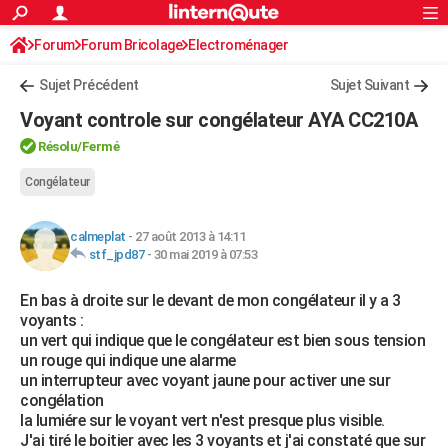
ACTUALITÉS
Forum
Forum Bricolage
Connexion
Electroménager
S'inscrire
Rechercher
Société
Education
Villes
Politique
Faits Divers
Monde
+
SPORT
Sujet Précédent
Sujet Suivant
Football
Cyclisme
Forum
Coupe du monde 2026
Tennis
Rugby
CULTURE
Voyant controle sur congélateur AYA CC210A
TNT
Cinéma
Musique
Programme TV
Streaming
Sorties cinéma
+
FINANCE
Résolu
/Fermé
Impôts
Immobilier
Banque
Crédit
Retraite
Epargne
Risques naturels par ville
Assurance
Congélateur
AUTO
Réserver un essai
Berlines
Forum auto
Essais
Citadines
SUV
+
HIGH-TECH
calmeplat
-
27 août 2013 à 14:11
stf_jpd87
-
30 mai 2019 à 07:53
Meilleur smartphone
Ordinateurs
Guide high-tech
Mobiles
Internet
Jeux vidéo
+
BRICOLAGE
En bas à droite sur le devant de mon congélateur il y a 3
Aménagement intérieur
Cuisine
Jardinage
+
Forum
Extérieur
Salle de bains
Rangement
WEEK-END
voyants :
un vert qui indique que le congélateur est bien sous tension
Escapades
Expositions
Week-end nature
Guides de France
Patrimoine
Musées
+
LIFESTYLE
un rouge qui indique une alarme
un interrupteur avec voyant jaune pour activer une sur
Bien-être
Mode
+
Art de vivre
Loisirs
Modes de vie
SANTE
congélation
la lumiére sur le voyant vert n'est presque plus visible.
Guide de la santé
Médicaments
+
Alimentation
Maladies
Sommeil
VOYAGE
J'ai tiré le boitier avec les 3 voyants et j'ai constaté que sur