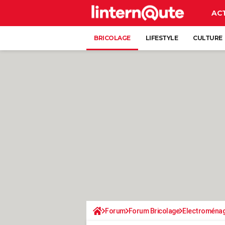
AC
BRICOLAGE
LIFESTYLE
CULTURE
Forum
Forum Bricolage
Electroména