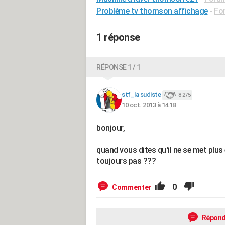
Problème tv thomson affichage
-
Fo
1 réponse
RÉPONSE 1 / 1
stf_la sudiste
8 275
10 oct. 2013 à 14:18
bonjour,
quand vous dites qu'il ne se met plus
toujours pas ???
0
Commenter
Répond