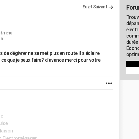
Foru
Sujet Suivant
Trouv
dépan
élect
 à 11:10
commu
18
durée
Écono
 de dégivrer ne se met plus en route il s'éclaire
optimi
e que je peux faire? d'avance merci pour votre
de
uide
aison
 Electroménager