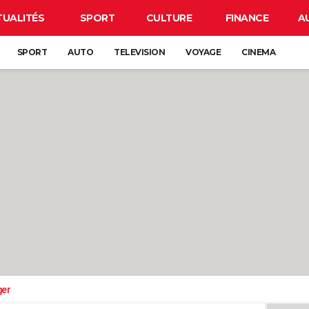
TUALITÉS
SPORT
CULTURE
FINANCE
A
SPORT
AUTO
TELEVISION
VOYAGE
CINEMA
ger