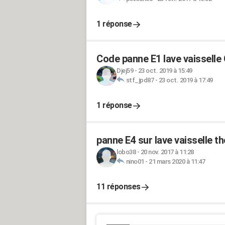
1 réponse
Code panne E1 lave vaissell
Djej59
-
23 oct. 2019 à 15:49
stf_jpd87
-
23 oct. 2019 à 17:49
1 réponse
panne E4 sur lave vaisselle t
lobo38
-
20 nov. 2017 à 11:28
nino01
-
21 mars 2020 à 11:47
11 réponses