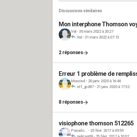
Discussions similaires
Mon interphone Thomson voy
Val
-
30 mars 2022 à 20:27
Val
-
31 mars 2022 à 07:13
2 réponses
Erreur 1 problème de rempli
Mouced
-
20 janv. 2020 à 16:46
stf_jpd87
-
21 janv. 2020 à 17:52
8 réponses
visiophone thomson 512265
Pseudo...
-
25 févr. 2017 à 09:59
pelican08
-
25 févr. 2017 à 10:02