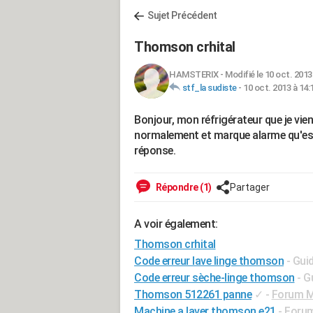
Sujet Précédent
Thomson crhital
HAMSTERIX
-
Modifié le 10 oct. 2013
stf_la sudiste
-
10 oct. 2013 à 14:
Bonjour, mon réfrigérateur que je viens
normalement et marque alarme qu'es c
réponse.
Répondre (1)
Partager
A voir également:
Thomson crhital
Code erreur lave linge thomson
- Gui
Code erreur sèche-linge thomson
- G
Thomson 512261 panne
✓
-
Forum M
Machine a laver thomson e21
-
Forum