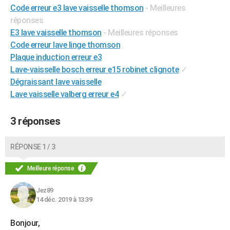
Code erreur e3 lave vaisselle thomson
- Meilleures
City break
Voyage de noces
Climat
Destinations
Voyage nature
Forum
+
PHOTO
réponses
E3 lave vaisselle thomson
- Meilleures réponses
GUIDES D'ACHAT
Code erreur lave linge thomson
BONS PLANS
Plaque induction erreur e3
Lave-vaisselle bosch erreur e15 robinet clignote
✓
CARTE DE VOEUX
Dégraissant lave vaisselle
Carte Bonne année
Carte Pâques
Carte de Noël
Carte Saint-Valentin
Carte d'anniversaire
Lave vaisselle valberg erreur e4
✓
DICTIONNAIRE
Biographies
Expressions
Dictionnaire
Citations
Proverbes
PROGRAMME TV
3 réponses
COPAINS D'AVANT
RÉPONSE 1 / 3
Se connecter
Collèges
Universités
Service militaire
S'inscrire
Lycées
Primaires
Entreprises
Avis de recherche
AVIS DE DÉCÈS
Meilleure réponse
FORUM
Jez89
Lifestyle
Sport
Television
Cinema
Bricolage
Culture
Auto
Voyage
14 déc. 2019 à 13:39
Bonjour,