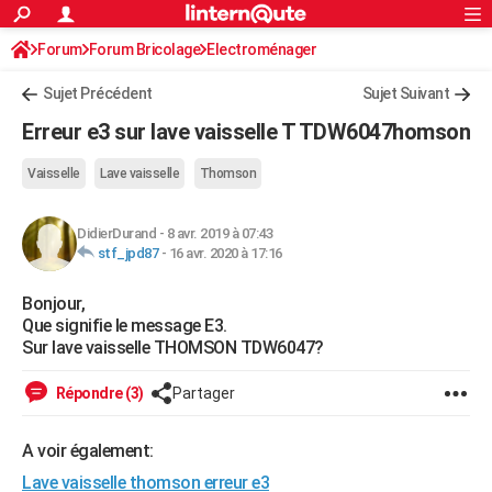
ACTUALITÉS
Forum
Forum Bricolage
Connexion
Electroménager
S'inscrire
Rechercher
Société
Education
Villes
Politique
Faits Divers
Monde
+
SPORT
Sujet Précédent
Sujet Suivant
Football
Cyclisme
Forum
Coupe du monde 2026
Tennis
Rugby
CULTURE
Erreur e3 sur lave vaisselle T TDW6047homson
TNT
Cinéma
Musique
Programme TV
Streaming
Sorties cinéma
+
FINANCE
Vaisselle
Lave vaisselle
Thomson
Impôts
Immobilier
Banque
Crédit
Retraite
Epargne
Risques naturels par ville
Assurance
AUTO
DidierDurand
-
8 avr. 2019 à 07:43
Réserver un essai
Berlines
Forum auto
Essais
Citadines
SUV
+
HIGH-TECH
stf_jpd87
-
16 avr. 2020 à 17:16
Meilleur smartphone
Ordinateurs
Guide high-tech
Mobiles
Internet
Jeux vidéo
+
BRICOLAGE
Bonjour,
Que signifie le message E3.
Aménagement intérieur
Cuisine
Jardinage
+
Forum
Extérieur
Salle de bains
Rangement
WEEK-END
Sur lave vaisselle THOMSON TDW6047?
Escapades
Expositions
Week-end nature
Guides de France
Patrimoine
Musées
+
LIFESTYLE
Répondre (3)
Partager
Bien-être
Mode
+
Art de vivre
Loisirs
Modes de vie
SANTE
A voir également:
Guide de la santé
Médicaments
+
Alimentation
Maladies
Sommeil
VOYAGE
Lave vaisselle thomson erreur e3