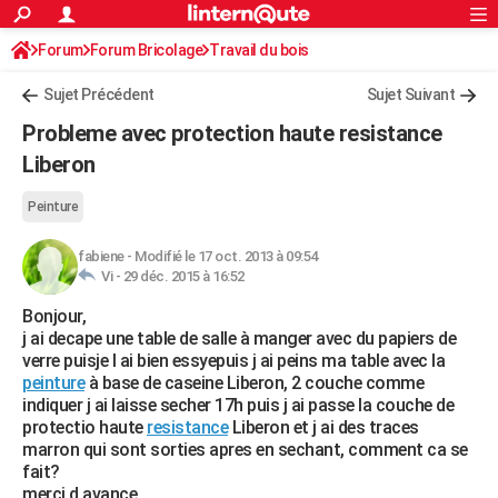
ACTUALITÉS
Forum
Forum Bricolage
Connexion
Travail du bois
S'inscrire
Rechercher
Société
Education
Villes
Politique
Faits Divers
Monde
+
SPORT
Sujet Précédent
Sujet Suivant
Football
Cyclisme
Forum
Coupe du monde 2026
Tennis
Rugby
CULTURE
Probleme avec protection haute resistance
TNT
Cinéma
Musique
Programme TV
Streaming
Sorties cinéma
+
Liberon
FINANCE
Impôts
Immobilier
Banque
Crédit
Retraite
Epargne
Risques naturels par ville
Assurance
AUTO
Peinture
Réserver un essai
Berlines
Forum auto
Essais
Citadines
SUV
+
HIGH-TECH
fabiene
-
Modifié le 17 oct. 2013 à 09:54
Vi -
29 déc. 2015 à 16:52
Meilleur smartphone
Ordinateurs
Guide high-tech
Mobiles
Internet
Jeux vidéo
+
BRICOLAGE
Bonjour,
j ai decape une table de salle à manger avec du papiers de
Aménagement intérieur
Cuisine
Jardinage
+
Forum
Extérieur
Salle de bains
Rangement
WEEK-END
verre puisje l ai bien essyepuis j ai peins ma table avec la
peinture
à base de caseine Liberon, 2 couche comme
Escapades
Expositions
Week-end nature
Guides de France
Patrimoine
Musées
+
LIFESTYLE
indiquer j ai laisse secher 17h puis j ai passe la couche de
protectio haute
resistance
Liberon et j ai des traces
Bien-être
Mode
+
Art de vivre
Loisirs
Modes de vie
SANTE
marron qui sont sorties apres en sechant, comment ca se
fait?
Guide de la santé
Médicaments
+
Alimentation
Maladies
Sommeil
VOYAGE
merci d avance