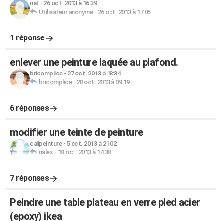
nat
-
26 oct. 2013 à 16:39
Utilisateur anonyme
-
26 oct. 2013 à 17:05
1 réponse
enlever une peinture laquée au plafond.
bricomplice
-
27 oct. 2013 à 18:34
bricomplice
-
28 oct. 2013 à 09:19
6 réponses
modifier une teinte de peinture
calipeinture
-
5 oct. 2013 à 21:02
nalex
-
18 oct. 2013 à 14:38
7 réponses
Peindre une table plateau en verre pied acier
(epoxy) ikea