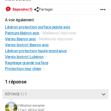
City break
Voyage de noces
Climat
Destinations
Voyage nature
Forum
+
PHOTO
Répondre (1)
Partager
GUIDES D'ACHAT
A voir également:
BONS PLANS
Libéron protection surface peinte avis
Peinture libéron avis
- Meilleures réponses
CARTE DE VOEUX
Vernis liberon avis
- Meilleures réponses
Vernis bistrot liberon avis
Carte Bonne année
Carte Pâques
Carte de Noël
Carte Saint-Valentin
Carte d'anniversaire
DICTIONNAIRE
Libéron protection haute resistance
✓
Biographies
Expressions
Dictionnaire
Citations
Proverbes
PROGRAMME TV
Vernis bistrot Lubéron
✓
Ragréage grande surface
COPAINS D'AVANT
Protection mur chien
✓
Se connecter
Collèges
Universités
Service militaire
S'inscrire
Lycées
Primaires
Entreprises
Avis de recherche
AVIS DE DÉCÈS
1 réponse
FORUM
RÉPONSE 1 / 1
Lifestyle
Sport
Television
Cinema
Bricolage
Culture
Auto
Voyage
Utilisateur anonyme
17 oct. 2013 à 14:47