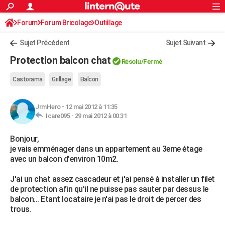
ACTUALITÉS
Forum
Forum Bricolage
Connexion
Outillage
S'inscrire
Rechercher
Société
Education
Villes
Politique
Faits Divers
Monde
+
SPORT
Sujet Précédent
Sujet Suivant
Football
Cyclisme
Forum
Coupe du monde 2026
Tennis
Rugby
CULTURE
Protection balcon chat
Résolu
/Fermé
TNT
Cinéma
Musique
Programme TV
Streaming
Sorties cinéma
+
FINANCE
Castorama
Grillage
Balcon
Impôts
Immobilier
Banque
Crédit
Retraite
Epargne
Risques naturels par ville
Assurance
AUTO
JrmHero
-
12 mai 2012 à 11:35
Réserver un essai
Berlines
Forum auto
Essais
Citadines
SUV
+
HIGH-TECH
Icare095 -
29 mai 2012 à 00:31
Meilleur smartphone
Ordinateurs
Guide high-tech
Mobiles
Internet
Jeux vidéo
+
BRICOLAGE
Bonjour,
je vais emménager dans un appartement au 3eme étage
Aménagement intérieur
Cuisine
Jardinage
+
Forum
Extérieur
Salle de bains
Rangement
WEEK-END
avec un balcon d'environ 10m2.
Escapades
Expositions
Week-end nature
Guides de France
Patrimoine
Musées
+
LIFESTYLE
J'ai un chat assez cascadeur et j'ai pensé à installer un filet
de protection afin qu'il ne puisse pas sauter par dessus le
Bien-être
Mode
+
Art de vivre
Loisirs
Modes de vie
SANTE
balcon... Etant locataire je n'ai pas le droit de percer des
trous.
Guide de la santé
Médicaments
+
Alimentation
Maladies
Sommeil
VOYAGE