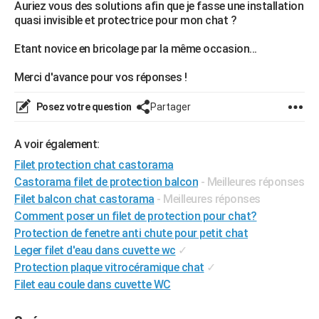
Auriez vous des solutions afin que je fasse une installation
City break
Voyage de noces
Climat
Destinations
Voyage nature
Forum
+
PHOTO
quasi invisible et protectrice pour mon chat ?
GUIDES D'ACHAT
Etant novice en bricolage par la même occasion...
BONS PLANS
Merci d'avance pour vos réponses !
CARTE DE VOEUX
Posez votre question
Partager
Carte Bonne année
Carte Pâques
Carte de Noël
Carte Saint-Valentin
Carte d'anniversaire
DICTIONNAIRE
A voir également:
Biographies
Expressions
Dictionnaire
Citations
Proverbes
PROGRAMME TV
Filet protection chat castorama
Castorama filet de protection balcon
- Meilleures réponses
COPAINS D'AVANT
Filet balcon chat castorama
- Meilleures réponses
Comment poser un filet de protection pour chat?
Se connecter
Collèges
Universités
Service militaire
S'inscrire
Lycées
Primaires
Entreprises
Avis de recherche
AVIS DE DÉCÈS
Protection de fenetre anti chute pour petit chat
FORUM
Leger filet d'eau dans cuvette wc
✓
Protection plaque vitrocéramique chat
✓
Lifestyle
Sport
Television
Cinema
Bricolage
Culture
Auto
Voyage
Filet eau coule dans cuvette WC