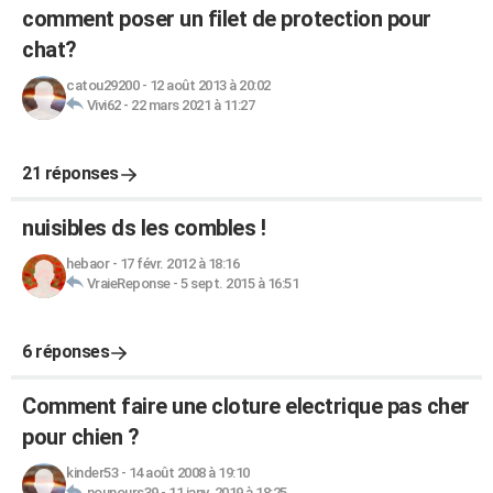
comment poser un filet de protection pour
chat?
catou29200
-
12 août 2013 à 20:02
Vivi62
-
22 mars 2021 à 11:27
21 réponses
nuisibles ds les combles !
hebaor
-
17 févr. 2012 à 18:16
VraieReponse
-
5 sept. 2015 à 16:51
6 réponses
Comment faire une cloture electrique pas cher
pour chien ?
kinder53
-
14 août 2008 à 19:10
nounours39
-
11 janv. 2019 à 18:25