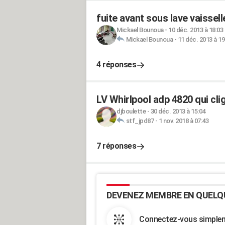
fuite avant sous lave vaissel
Mickael Bounoua
-
10 déc. 2013 à 18:03
Mickael Bounoua
-
11 déc. 2013 à 19
4 réponses
LV Whirlpool adp 4820 qui cli
djboulette
-
30 déc. 2013 à 15:04
stf_jpd87
-
1 nov. 2018 à 07:43
7 réponses
DEVENEZ MEMBRE EN QUELQ
Connectez-vous simpleme