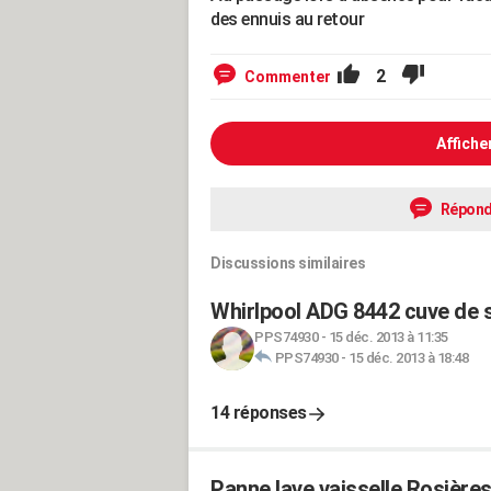
des ennuis au retour
2
Commenter
Affiche
Répond
Discussions similaires
Whirlpool ADG 8442 cuve de s
PPS74930
-
15 déc. 2013 à 11:35
PPS74930
-
15 déc. 2013 à 18:48
14 réponses
Panne lave vaisselle Rosière