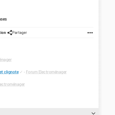
nses
tion
Partager
énager
et clignote
✓
-
Forum Electroménager
lectroménager