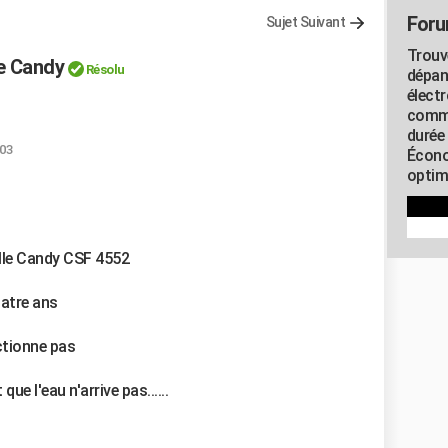
Foru
Sujet Suivant
Trouv
le Candy
Résolu
dépan
élect
commu
durée
:03
Écono
optimi
elle Candy CSF 4552
uatre ans
ctionne pas
ue l'eau n'arrive pas......