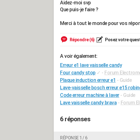
Aidez-moi svp
Que puis-je faire ?
Merci à tout le monde pour vos répo
Répondre (6)
Posez votre ques
A voir également:
Erreur e1 lave vaisselle candy
Four candy stop
✓
-
Forum Electrom
Plaque induction erreur e1
- Guide
Lave-vaisselle bosch erreur e15 robin
Code erreur machine à laver
- Guide
Lave vaisselle candy brava
-
Forum E
6 réponses
RÉPONSE 1 / 6