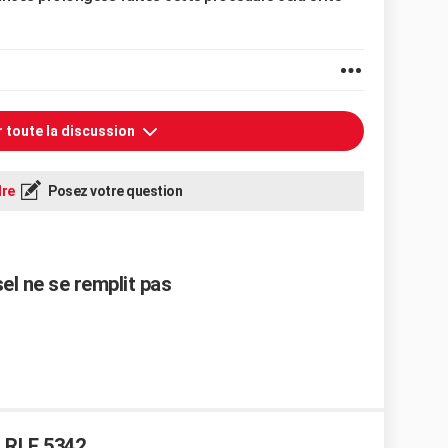
r toute la discussion
re
Posez votre question
el ne se remplit pas
s RLF 5342