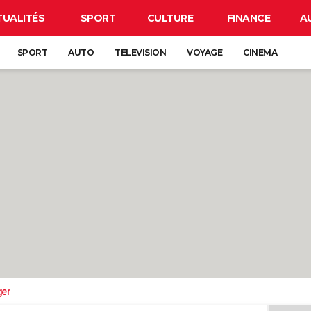
TUALITÉS
SPORT
CULTURE
FINANCE
A
SPORT
AUTO
TELEVISION
VOYAGE
CINEMA
ger