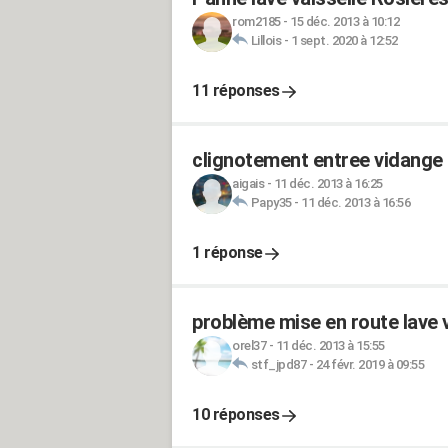
rom2185
-
15 déc. 2013 à 10:12
Lillois
-
1 sept. 2020 à 12:52
11 réponses
clignotement entree vidange l
aigais
-
11 déc. 2013 à 16:25
Papy35
-
11 déc. 2013 à 16:56
1 réponse
problème mise en route lave
orel37
-
11 déc. 2013 à 15:55
stf_jpd87
-
24 févr. 2019 à 09:55
10 réponses