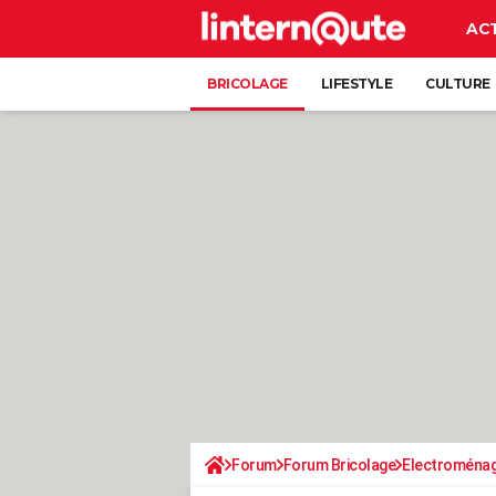
AC
BRICOLAGE
LIFESTYLE
CULTURE
Forum
Forum Bricolage
Electroména