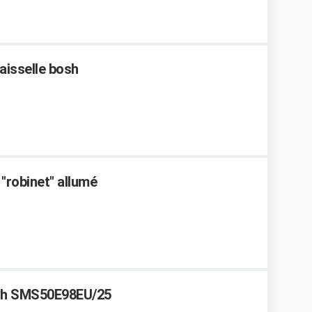
aisselle bosh
 "robinet" allumé
sch SMS50E98EU/25