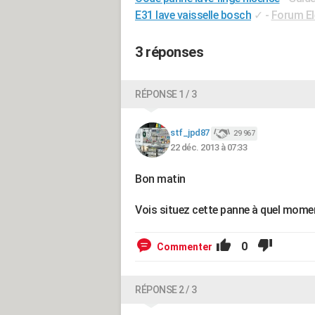
E31 lave vaisselle bosch
✓
-
Forum E
3 réponses
RÉPONSE 1 / 3
stf_jpd87
29 967
22 déc. 2013 à 07:33
Bon matin
Vois situez cette panne à quel momen
0
Commenter
RÉPONSE 2 / 3