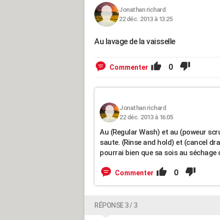
Jonathan richard
22 déc. 2013 à 13:25
Au lavage de la vaisselle
0
Commenter
Jonathan richard
22 déc. 2013 à 16:05
Au (Regular Wash) et au (poweur scrub) 
saute. (Rinse and hold) et (cancel dr
pourrai bien que sa sois au séchage d
0
Commenter
RÉPONSE 3 / 3