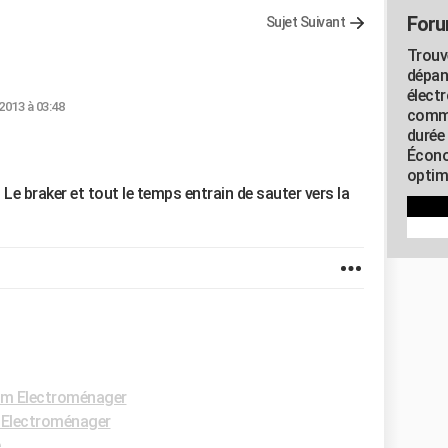
Foru
Sujet Suivant
Trouv
dépan
élect
2013 à 03:48
commu
durée
Écono
optimi
e braker et tout le temps entrain de sauter vers la
m Electroménager
Electroménager
e