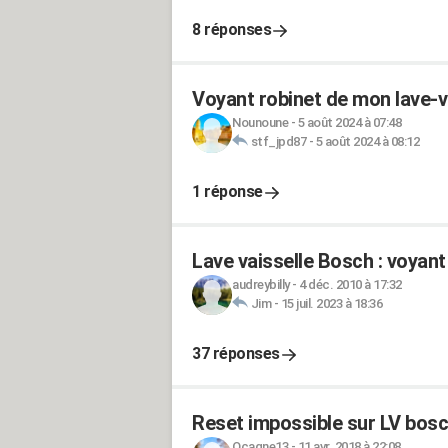
8 réponses
Voyant robinet de mon lave-v
Nounoune
-
5 août 2024 à 07:48
stf_jpd87
-
5 août 2024 à 08:12
1 réponse
Lave vaisselle Bosch : voyant
audreybilly
-
4 déc. 2010 à 17:32
Jim
-
15 juil. 2023 à 18:36
37 réponses
Reset impossible sur LV bo
Ocagne13
-
11 avr. 2018 à 22:08