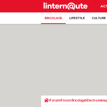
AC
BRICOLAGE
LIFESTYLE
CULTURE
Forum
Forum Bricolage
Electroména