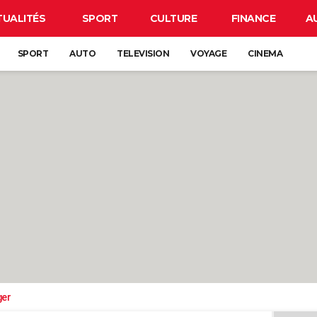
TUALITÉS
SPORT
CULTURE
FINANCE
A
SPORT
AUTO
TELEVISION
VOYAGE
CINEMA
ger