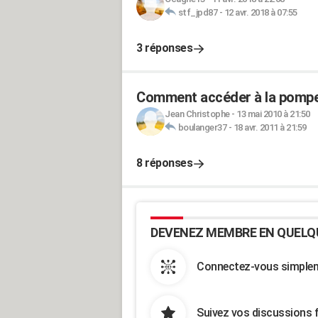
stf_jpd87
-
12 avr. 2018 à 07:55
3 réponses
Comment accéder à la pompe 
Jean Christophe
-
13 mai 2010 à 21:50
boulanger37
-
18 avr. 2011 à 21:59
8 réponses
DEVENEZ MEMBRE EN QUELQ
Connectez-vous simpleme
Suivez vos discussions 