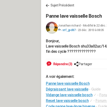
Sujet Précédent
Panne lave vaisselle Bosch
Jonathan richard
-
Modifié le 22 déc. 
stf_jpd87
-
23 déc. 2013 à 08:35
Bonjour,
Lave vaisselle Bosch shu33a02uc/14. L
fin des cycle ??????????????
Répondre (3)
Partager
A voir également:
Panne lave vaisselle Bosch
Dégraissant lave vaisselle
- Guide
Vidange lave vaisselle bosch
✓
-
Foru
Reset lave vaisselle bosch
✓
-
Forum 
Code panne lave-linge hisense
- Guid