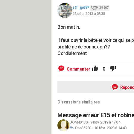
stf_jpd87
29 967
23 déc. 2013 à 08:35
Bon matin.
il faut ouvrir la bête et voir ce qui se
problème de connexion??
Cordialerment
0
Commenter
Répond
Discussions similaires
Message erreur E15 et robinet
DOM40130
-
9 nov. 2019 à 17:04
Dan35230
-
10 févr. 2023 à 14:49