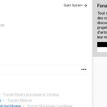
Foru
Sujet Suivant
Tout s
des c
discu
7:31
proje
d'art
leur m
r
-
Forum Divers bricolage et travaux
s
✓
-
Forum Maison
in qui bloque
✓
-
Forum Bricolage / outillage