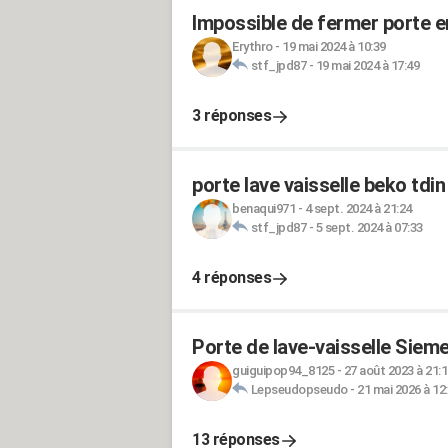
Impossible de fermer porte e
Erythro
-
19 mai 2024 à 10:39
stf_jpd87
-
19 mai 2024 à 17:49
3 réponses
porte lave vaisselle beko tdi
benaqui971
-
4 sept. 2024 à 21:24
stf_jpd87
-
5 sept. 2024 à 07:33
4 réponses
Porte de lave-vaisselle Siem
guiguipop94_8125
-
27 août 2023 à 21:1
Lepseudopseudo
-
21 mai 2026 à 12
13 réponses