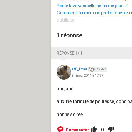
Porte lave vaisselle ne ferme plus
✓
-
Comment fermer une porte fenêtre de 
outillage
1 réponse
RÉPONSE 1 / 1
stf_frmu
12 497
24 janv. 2014 à 17:37
bonjour
aucune formule de politesse, donc p
bonne soirée
0
Commenter