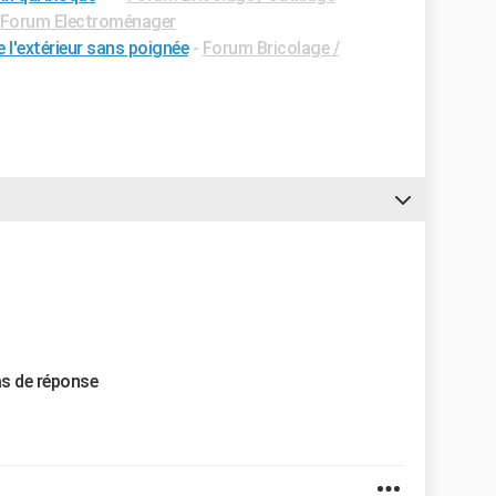
Forum Electroménager
l'extérieur sans poignée
-
Forum Bricolage /
as de réponse