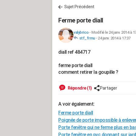
Sujet Précédent
Ferme porte diall
valybrico
-
Modifié le 24 janv. 2014 à 1
stf_frmu
-
24 janv. 2014 à 17:37
diall ref 484717
ferme porte diall
comment retirer la goupille ?
Répondre (1)
Partager
A voir également:
Ferme porte diall
Poignée de porte impossible à enleve
Porte fenêtre qui ne ferme plus en ba
Porte fenêtre en pvc donnant sur jard