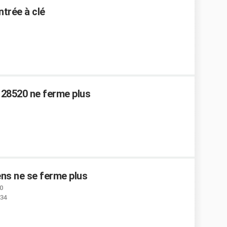
ntrée à clé
n 28520 ne ferme plus
ens ne se ferme plus
0
:34