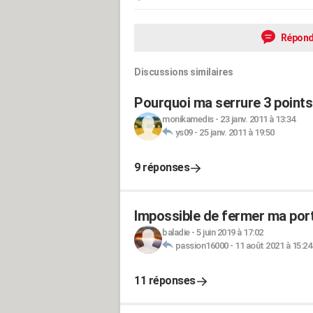
Répond
Discussions similaires
Pourquoi ma serrure 3 points
monikamedis
-
23 janv. 2011 à 13:34
ys09
-
25 janv. 2011 à 19:50
9 réponses
Impossible de fermer ma port
baladie
-
5 juin 2019 à 17:02
passion16000
-
11 août 2021 à 15:24
11 réponses