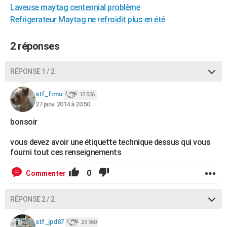
Laveuse maytag centennial problème
City break
Voyage de noces
Climat
Destinations
Voyage nature
Forum
+
PHOTO
Refrigerateur Maytag ne refroidit plus en été
GUIDES D'ACHAT
2 réponses
BONS PLANS
RÉPONSE 1 / 2
CARTE DE VOEUX
Carte Bonne année
Carte Pâques
Carte de Noël
Carte Saint-Valentin
Carte d'anniversaire
DICTIONNAIRE
stf_frmu
12 506
27 janv. 2014 à 20:50
Biographies
Expressions
Dictionnaire
Citations
Proverbes
PROGRAMME TV
bonsoir
COPAINS D'AVANT
vous devez avoir une étiquette technique dessus qui vous
fourni tout ces renseignements
Se connecter
Collèges
Universités
Service militaire
S'inscrire
Lycées
Primaires
Entreprises
Avis de recherche
AVIS DE DÉCÈS
0
Commenter
FORUM
Lifestyle
Sport
Television
Cinema
Bricolage
Culture
Auto
Voyage
RÉPONSE 2 / 2
stf_jpd87
29 960