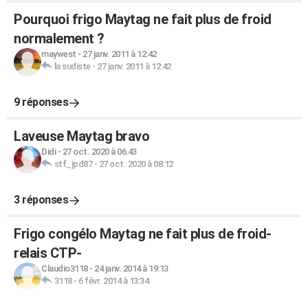
Pourquoi frigo Maytag ne fait plus de froid
normalement ?
maywest
-
27 janv. 2011 à 12:42
la sudiste
-
27 janv. 2011 à 12:42
9 réponses
Laveuse Maytag bravo
Didi
-
27 oct. 2020 à 06:43
stf_jpd87
-
27 oct. 2020 à 08:12
3 réponses
Frigo congélo Maytag ne fait plus de froid-
relais CTP-
Claudio3118
-
24 janv. 2014 à 19:13
3118
-
6 févr. 2014 à 13:34