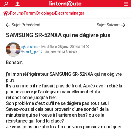
ACTUALITÉS
Forum
Forum Bricolage
Connexion
Electroménager
S'inscrire
Rechercher
Société
Education
Villes
Politique
Faits Divers
Monde
+
SPORT
Sujet Précédent
Sujet Suivant
Football
Cyclisme
Forum
Coupe du monde 2026
Tennis
Rugby
CULTURE
SAMSUNG SR-52NXA qui ne dégivre plus
TNT
Cinéma
Musique
Programme TV
Streaming
Sorties cinéma
+
FINANCE
cybersined
-
Modifié le 28 janv. 2014 à 14:09
stf_jpd87
-
30 janv. 2014 à 10:49
Impôts
Immobilier
Banque
Crédit
Retraite
Epargne
Risques naturels par ville
Assurance
AUTO
Bonsoir,
Réserver un essai
Berlines
Forum auto
Essais
Citadines
SUV
+
HIGH-TECH
j'ai mon réfrigérateur SAMSUNG SR-52NXA qui ne dégivre
Meilleur smartphone
Ordinateurs
Guide high-tech
Mobiles
Internet
Jeux vidéo
+
BRICOLAGE
plus.
Il y a un mois il ne faisait plus de froid. Après avoir retiré la
Aménagement intérieur
Cuisine
Jardinage
+
Forum
Extérieur
Salle de bains
Rangement
WEEK-END
plaque arrière je l'ai dégivré manuellement et il a
refonctionné jusqu'à hier.
Escapades
Expositions
Week-end nature
Guides de France
Patrimoine
Musées
+
LIFESTYLE
Son problème c'est qu'il ne se dégivre pas tout seul.
Savez-vous si cela peut provenir d'une sonde? de la
Bien-être
Mode
+
Art de vivre
Loisirs
Modes de vie
SANTE
minuterie qui se trouve à l'arrière en bas? ou de la
résistance qui fond la glace?
Guide de la santé
Médicaments
+
Alimentation
Maladies
Sommeil
VOYAGE
Je vous joins une photo afin que vous puissiez m'indiquer