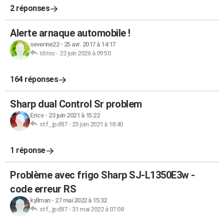
2 réponses
Alerte arnaque automobile !
severine22
-
25 avr. 2017 à 14:17
Idriss
-
22 juin 2026 à 09:50
164 réponses
Sharp dual Control Sr problem
Erics
-
23 juin 2021 à 15:22
stf_jpd87
-
23 juin 2021 à 18:40
1 réponse
Problème avec frigo Sharp SJ-L1350E3w -
code erreur RS
kyllman
-
27 mai 2022 à 15:32
stf_jpd87
-
31 mai 2022 à 07:08