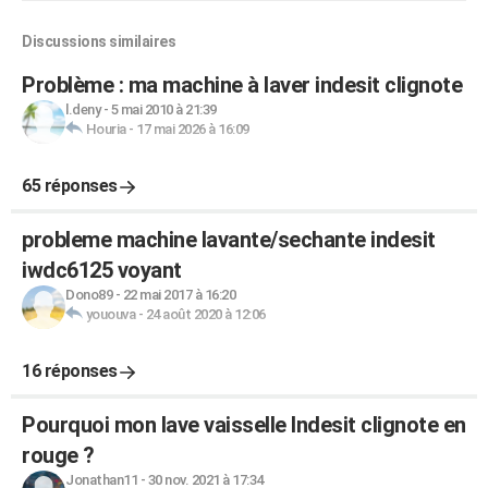
Discussions similaires
Problème : ma machine à laver indesit clignote
l.deny
-
5 mai 2010 à 21:39
Houria
-
17 mai 2026 à 16:09
65 réponses
probleme machine lavante/sechante indesit
iwdc6125 voyant
Dono89
-
22 mai 2017 à 16:20
yououva
-
24 août 2020 à 12:06
16 réponses
Pourquoi mon lave vaisselle Indesit clignote en
rouge ?
Jonathan11
-
30 nov. 2021 à 17:34