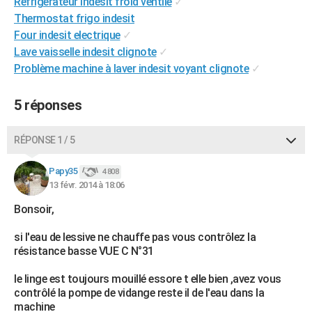
Refrigerateur indesit froid ventile
✓
City break
Voyage de noces
Climat
Destinations
Voyage nature
Forum
+
PHOTO
Thermostat frigo indesit
Four indesit electrique
✓
GUIDES D'ACHAT
Lave vaisselle indesit clignote
✓
Problème machine à laver indesit voyant clignote
✓
BONS PLANS
CARTE DE VOEUX
5 réponses
Carte Bonne année
Carte Pâques
Carte de Noël
Carte Saint-Valentin
Carte d'anniversaire
DICTIONNAIRE
RÉPONSE 1 / 5
Biographies
Expressions
Dictionnaire
Citations
Proverbes
PROGRAMME TV
Papy35
4 808
13 févr. 2014 à 18:06
COPAINS D'AVANT
Bonsoir,
Se connecter
Collèges
Universités
Service militaire
S'inscrire
Lycées
Primaires
Entreprises
Avis de recherche
AVIS DE DÉCÈS
si l'eau de lessive ne chauffe pas vous contrôlez la
FORUM
résistance basse VUE C N°31
Lifestyle
Sport
Television
Cinema
Bricolage
Culture
Auto
Voyage
le linge est toujours mouillé essore t elle bien ,avez vous
contrôlé la pompe de vidange reste il de l'eau dans la
machine