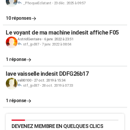
_PhoqueEclatant
-
23 déc. 2025 à 09:57
10 réponses
Le voyant de ma machine indesit affiche F05
AstridGentaire
-
6 janv. 2022 à 23:51
stf_jpd87
-
7 janv. 2022 à 08:04
1 réponse
lave vaisselle indesit DDFG26b17
val80100
-
27 oct. 2019 à 15:34
stf_jpd87
-
28 oct. 2019 à 07:33
1 réponse
DEVENEZ MEMBRE EN QUELQUES CLICS