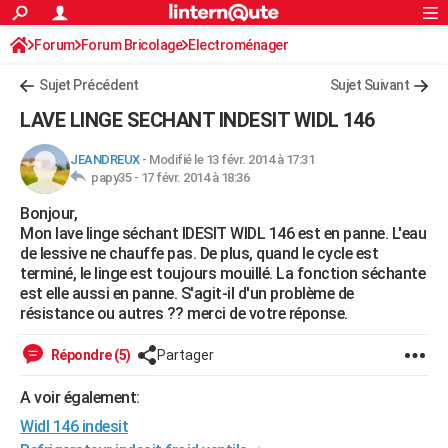
ACTUALITÉS
Forum
Forum Bricolage
Connexion
Electroménager
S'inscrire
Rechercher
Société
Education
Villes
Politique
Faits Divers
Monde
+
SPORT
Sujet Précédent
Sujet Suivant
Football
Cyclisme
Forum
Coupe du monde 2026
Tennis
Rugby
CULTURE
LAVE LINGE SECHANT INDESIT WIDL 146
TNT
Cinéma
Musique
Programme TV
Streaming
Sorties cinéma
+
FINANCE
JEANDREUX
-
Modifié le 13 févr. 2014 à 17:31
papy35 -
17 févr. 2014 à 18:36
Impôts
Immobilier
Banque
Crédit
Retraite
Epargne
Risques naturels par ville
Assurance
AUTO
Bonjour,
Réserver un essai
Berlines
Forum auto
Essais
Citadines
SUV
+
HIGH-TECH
Mon lave linge séchant IDESIT WIDL 146 est en panne. L'eau
de lessive ne chauffe pas. De plus, quand le cycle est
Meilleur smartphone
Ordinateurs
Guide high-tech
Mobiles
Internet
Jeux vidéo
+
BRICOLAGE
terminé, le linge est toujours mouillé. La fonction séchante
est elle aussi en panne. S'agit-il d'un problème de
Aménagement intérieur
Cuisine
Jardinage
+
Forum
Extérieur
Salle de bains
Rangement
WEEK-END
résistance ou autres ?? merci de votre réponse.
Escapades
Expositions
Week-end nature
Guides de France
Patrimoine
Musées
+
LIFESTYLE
Répondre (5)
Partager
Bien-être
Mode
+
Art de vivre
Loisirs
Modes de vie
SANTE
A voir également:
Widl 146 indesit
Guide de la santé
Médicaments
+
Alimentation
Maladies
Sommeil
VOYAGE