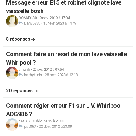
Message erreur E15 et robinet clignote lave
vaisselle bosh
DOM40130
-
9 nov. 2019 à 17:04
Dan35230
-
10 févr. 2023 à 14:49
8 réponses
Comment faire un reset de mon lave vaisselle
Whirlpool ?
amarih
-
22 avr. 2012 à 07:54
Kathytunis
-
28 oct. 2023 à 12:18
20 réponses
Comment régler erreur F1 sur L.V. Whirlpool
ADG986 ?
pat067
-
3 déc. 2012 à 21:33
pat067
-
22 déc. 2012 à 23:09