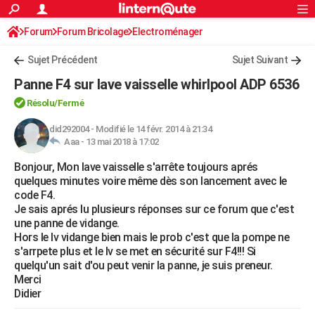
ACTUALITÉS
Forum
Forum Bricolage
Connexion
Electroménager
S'inscrire
Rechercher
Société
Education
Villes
Politique
Faits Divers
Monde
+
SPORT
Sujet Précédent
Sujet Suivant
Football
Cyclisme
Forum
Coupe du monde 2026
Tennis
Rugby
CULTURE
Panne F4 sur lave vaisselle whirlpool ADP 6536
TNT
Cinéma
Musique
Programme TV
Streaming
Sorties cinéma
+
FINANCE
Résolu/Fermé
Impôts
Immobilier
Banque
Crédit
Retraite
Epargne
Risques naturels par ville
Assurance
did292004
-
Modifié le 14 févr. 2014 à 21:34
AUTO
Aaa -
13 mai 2018 à 17:02
Réserver un essai
Berlines
Forum auto
Essais
Citadines
SUV
+
HIGH-TECH
Bonjour, Mon lave vaisselle s'arrête toujours aprés
quelques minutes voire même dès son lancement avec le
Meilleur smartphone
Ordinateurs
Guide high-tech
Mobiles
Internet
Jeux vidéo
+
BRICOLAGE
code F4.
Je sais aprés lu plusieurs réponses sur ce forum que c'est
Aménagement intérieur
Cuisine
Jardinage
+
Forum
Extérieur
Salle de bains
Rangement
WEEK-END
une panne de vidange.
Hors le lv vidange bien mais le prob c'est que la pompe ne
Escapades
Expositions
Week-end nature
Guides de France
Patrimoine
Musées
+
LIFESTYLE
s'arrpete plus et le lv se met en sécurité sur F4!!! Si
quelqu'un sait d'ou peut venir la panne, je suis preneur.
Bien-être
Mode
+
Art de vivre
Loisirs
Modes de vie
SANTE
Merci
Didier
Guide de la santé
Médicaments
+
Alimentation
Maladies
Sommeil
VOYAGE