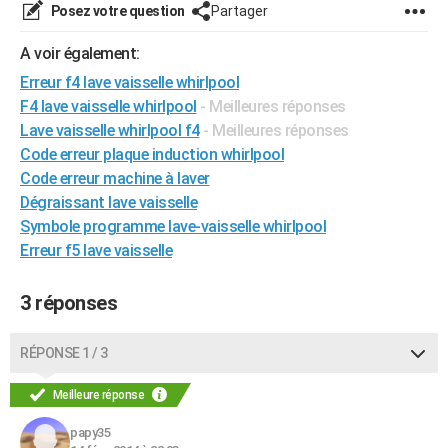
Posez votre question
Partager
City break
Voyage de noces
Climat
Destinations
Voyage nature
Forum
+
PHOTO
A voir également:
GUIDES D'ACHAT
Erreur f4 lave vaisselle whirlpool
BONS PLANS
F4 lave vaisselle whirlpool
- Meilleures réponses
Lave vaisselle whirlpool f4
- Meilleures réponses
CARTE DE VOEUX
Code erreur plaque induction whirlpool
Code erreur machine à laver
Carte Bonne année
Carte Pâques
Carte de Noël
Carte Saint-Valentin
Carte d'anniversaire
DICTIONNAIRE
Dégraissant lave vaisselle
Biographies
Expressions
Dictionnaire
Citations
Proverbes
Symbole programme lave-vaisselle whirlpool
PROGRAMME TV
Erreur f5 lave vaisselle
COPAINS D'AVANT
3 réponses
Se connecter
Collèges
Universités
Service militaire
S'inscrire
Lycées
Primaires
Entreprises
Avis de recherche
AVIS DE DÉCÈS
FORUM
RÉPONSE 1 / 3
Lifestyle
Sport
Television
Cinema
Bricolage
Culture
Auto
Voyage
Meilleure réponse
papy35