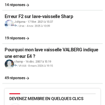
14 réponses
Erreur F2 sur lave-vaisselle Sharp
Johjuma
-
17 févr. 2021 à 15:37
Urve
-
4 nov. 2025 à 10:09
19 réponses
Pourquoi mon lave vaisselle VALBERG indique
une erreur E4 ?
champ
-
16 déc. 2007 à 15:19
Vtt44
-
8 mars 2026 à 19:15
49 réponses
DEVENEZ MEMBRE EN QUELQUES CLICS