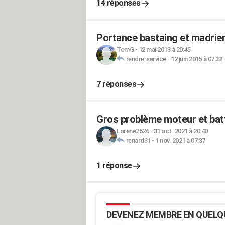
14 réponses
Portance bastaing et madriers
TomG
-
12 mai 2013 à 20:45
rendre-service
-
12 juin 2015 à 07:32
7 réponses
Gros problème moteur et batt
Lorene2626
-
31 oct. 2021 à 20:40
renard31
-
1 nov. 2021 à 07:37
1 réponse
DEVENEZ MEMBRE EN QUELQ