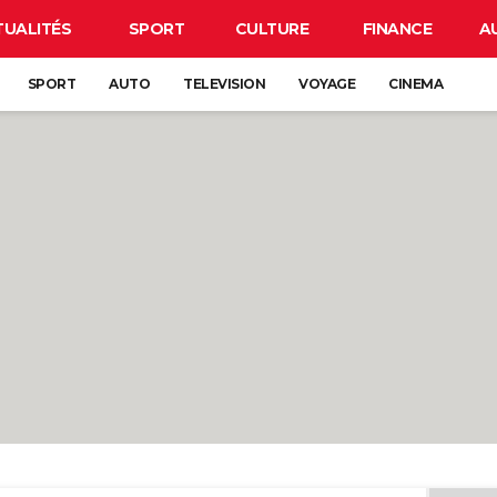
TUALITÉS
SPORT
CULTURE
FINANCE
A
SPORT
AUTO
TELEVISION
VOYAGE
CINEMA