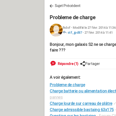
Sujet Précédent
Probleme de charge
lkdof
-
Modifié le 27 févr. 2014 à 11:36
stf_jpd87
-
27 févr. 2014 à 11:41
Bonjour, mon galaxis S2 ne se charge
faire ???
Répondre (1)
Partager
A voir également:
Probleme de charge
Charge batterie ou alimentation élect
pannes
Charge lourde sur carreau de plâtre
Charge admissible bastaing 63x175
Question sur les bastaing
-
Forum Cha