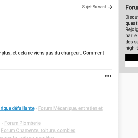
Foru
Sujet Suivant
Discu
quest
Rejoi
par l
des su
high-
 plus, et cela ne viens pas du chargeur.. Comment
rique défaillante
-
Forum Mécanique, entretien et
✓
-
Forum Plomberie
-
Forum Charpente, toiture, combles
rpente, toiture, combles