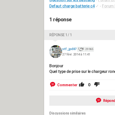
Defaut charge batterie c4
✓
-
Forum 
1 réponse
RÉPONSE 1 / 1
stf_jpd87
29 965
27 févr. 2014 à 11:41
Bonjour
Quel type de prise sur le chargeur ron
0
Commenter
Répond
Discussions similaires