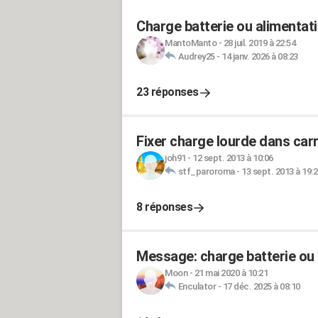
Charge batterie ou alimentati
MantoManto
-
28 juil. 2019 à 22:54
Audrey25
-
14 janv. 2026 à 08:23
23 réponses
Fixer charge lourde dans carr
joh91
-
12 sept. 2013 à 10:06
stf_paroroma
-
13 sept. 2013 à 19:
8 réponses
Message: charge batterie ou 
Moon
-
21 mai 2020 à 10:21
Enculator
-
17 déc. 2025 à 08:10