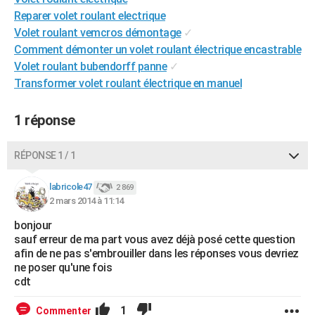
City break
Voyage de noces
Climat
Destinations
Voyage nature
Forum
+
Reparer volet roulant electrique
PHOTO
Volet roulant vemcros démontage
✓
GUIDES D'ACHAT
Comment démonter un volet roulant électrique encastrable
Volet roulant bubendorff panne
✓
BONS PLANS
Transformer volet roulant électrique en manuel
CARTE DE VOEUX
1 réponse
Carte Bonne année
Carte Pâques
Carte de Noël
Carte Saint-Valentin
Carte d'anniversaire
DICTIONNAIRE
RÉPONSE 1 / 1
Biographies
Expressions
Dictionnaire
Citations
Proverbes
PROGRAMME TV
labricole47
COPAINS D'AVANT
2 869
2 mars 2014 à 11:14
Se connecter
Collèges
Universités
Service militaire
S'inscrire
Lycées
Primaires
Entreprises
Avis de recherche
AVIS DE DÉCÈS
bonjour
sauf erreur de ma part vous avez déjà posé cette question
FORUM
afin de ne pas s'embrouiller dans les réponses vous devriez
ne poser qu'une fois
Lifestyle
Sport
Television
Cinema
Bricolage
Culture
Auto
Voyage
cdt
1
Commenter