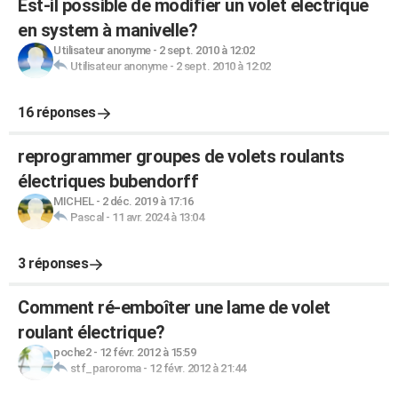
Est-il possible de modifier un volet electrique
en system à manivelle?
Utilisateur anonyme
-
2 sept. 2010 à 12:02
Utilisateur anonyme
-
2 sept. 2010 à 12:02
16 réponses
reprogrammer groupes de volets roulants
électriques bubendorff
MICHEL
-
2 déc. 2019 à 17:16
Pascal
-
11 avr. 2024 à 13:04
3 réponses
Comment ré-emboîter une lame de volet
roulant électrique?
poche2
-
12 févr. 2012 à 15:59
stf_paroroma
-
12 févr. 2012 à 21:44