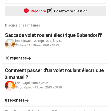
Répondre
Posez votre question
Discussions similaires
Saccade volet roulant électrique Bubendorff
bricodewalt
-
23 sept. 2018 à 17:52
tony-31
-
30 nov. 2020 à 18:23
18 réponses
Comment passer d'un volet roulant électrique
à manuel ?
tele
-
24 juil. 2010 à 22:22
_calypso
-
31 déc. 2025 à 09:10
8 réponses