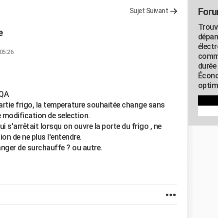
Foru
Sujet Suivant
Trouv
e
dépan
élect
 05:26
commu
durée
Écono
optimi
VQA
partie frigo, la temperature souhaitée change sans
e modification de selection.
qui s'arrêtait lorsqu on ouvre la porte du frigo , ne
ion de ne plus l'entendre.
 danger de surchauffe ? ou autre.