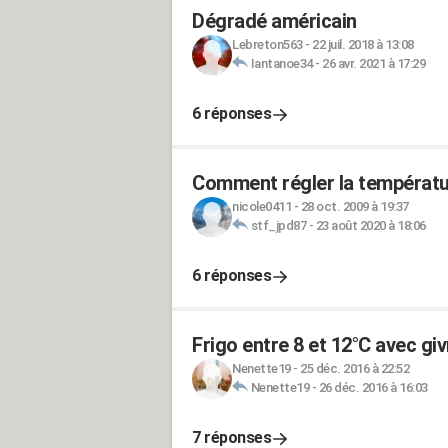
Dégradé américain
Lebreton563
-
22 juil. 2018 à 13:08
Iantanoe34
-
26 avr. 2021 à 17:29
6 réponses
Comment régler la températu
nicole0411
-
28 oct. 2009 à 19:37
stf_jpd87
-
23 août 2020 à 18:06
6 réponses
Frigo entre 8 et 12°C avec giv
Nenette19
-
25 déc. 2016 à 22:52
Nenette19
-
26 déc. 2016 à 16:03
7 réponses