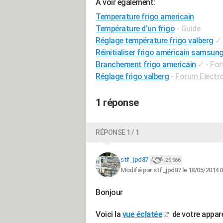
A voir également:
Temperature frigo americain
Température d'un frigo
- Guide
Réglage température frigo valberg
✓
Réinitialiser frigo américain samsun
Branchement frigo americain
✓
-
For
Réglage frigo valberg
-
Forum Electr
1 réponse
RÉPONSE 1 / 1
stf_jpd87
29 966
Modifié par stf_jpd87 le 18/05/2014 0
Bonjour
Voici la
vue éclatée
de votre appare