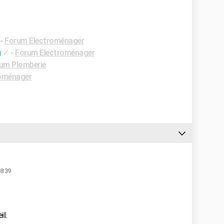
-
Forum Electroménager
g
✓
-
Forum Electroménager
um Plomberie
oménager
8:39
il.