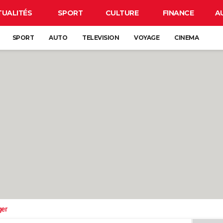
TUALITÉS
SPORT
CULTURE
FINANCE
A
SPORT
AUTO
TELEVISION
VOYAGE
CINEMA
ger