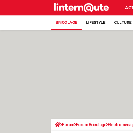
AC
BRICOLAGE
LIFESTYLE
CULTURE
Forum
Forum Bricolage
Electroména