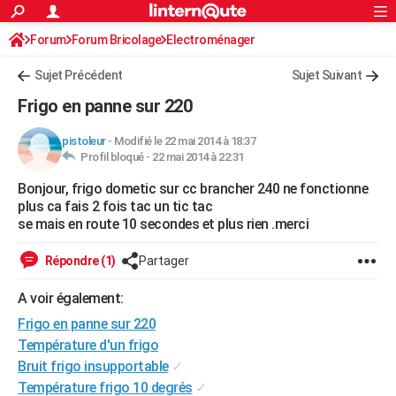
ACTUALITÉS
Forum
Forum Bricolage
Connexion
Electroménager
S'inscrire
Rechercher
Société
Education
Villes
Politique
Faits Divers
Monde
+
SPORT
Sujet Précédent
Sujet Suivant
Football
Cyclisme
Forum
Coupe du monde 2026
Tennis
Rugby
CULTURE
Frigo en panne sur 220
TNT
Cinéma
Musique
Programme TV
Streaming
Sorties cinéma
+
FINANCE
pistoleur
-
Modifié le 22 mai 2014 à 18:37
Profil bloqué -
22 mai 2014 à 22:31
Impôts
Immobilier
Banque
Crédit
Retraite
Epargne
Risques naturels par ville
Assurance
AUTO
Bonjour, frigo dometic sur cc brancher 240 ne fonctionne
Réserver un essai
Berlines
Forum auto
Essais
Citadines
SUV
+
HIGH-TECH
plus ca fais 2 fois tac un tic tac
se mais en route 10 secondes et plus rien .merci
Meilleur smartphone
Ordinateurs
Guide high-tech
Mobiles
Internet
Jeux vidéo
+
BRICOLAGE
Répondre (1)
Partager
Aménagement intérieur
Cuisine
Jardinage
+
Forum
Extérieur
Salle de bains
Rangement
WEEK-END
A voir également:
Escapades
Expositions
Week-end nature
Guides de France
Patrimoine
Musées
+
LIFESTYLE
Frigo en panne sur 220
Bien-être
Mode
+
Art de vivre
Loisirs
Modes de vie
Température d'un frigo
SANTE
Bruit frigo insupportable
✓
Guide de la santé
Médicaments
+
Alimentation
Maladies
Sommeil
VOYAGE
Température frigo 10 degrés
✓