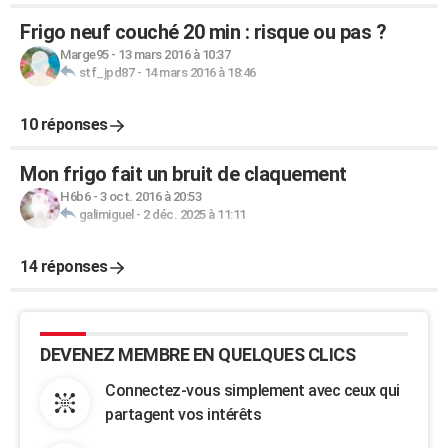
Frigo neuf couché 20 min : risque ou pas ?
Marge95
-
13 mars 2016 à 10:37
stf_jpd87
-
14 mars 2016 à 18:46
10 réponses
Mon frigo fait un bruit de claquement
H6b6
-
3 oct. 2016 à 20:53
galimiguel
-
2 déc. 2025 à 11:11
14 réponses
DEVENEZ MEMBRE EN QUELQUES CLICS
Connectez-vous simplement avec ceux qui
partagent vos intérêts