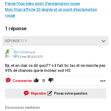
Panne frigo beko point d'exclamation rouge
City break
Voyage de noces
Climat
Destinations
Voyage nature
Forum
+
PHOTO
Mon frigo affiche 20 degrés et un point d’exclamation
rouge
GUIDES D'ACHAT
BONS PLANS
1 réponse
CARTE DE VOEUX
RÉPONSE 1 / 1
Carte Bonne année
Carte Pâques
Carte de Noël
Carte Saint-Valentin
Carte d'anniversaire
DICTIONNAIRE
Profil bloqué
Biographies
Expressions
Dictionnaire
Citations
Proverbes
PROGRAMME TV
22 mai 2014 à 22:31
Bjr, et en clair ca dit quoi?? s il fait tic tac et ne marche pas
COPAINS D'AVANT
95% de chances que le moteur soit HS
Se connecter
Collèges
Universités
Service militaire
S'inscrire
Lycées
Primaires
Entreprises
Avis de recherche
AVIS DE DÉCÈS
0
Commenter
FORUM
Répondre
Posez votre question
Lifestyle
Sport
Television
Cinema
Bricolage
Culture
Auto
Voyage
Discussions similaires