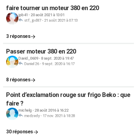
faire tourner un moteur 380 en 220
jpb41
-
20 août 2021 à 13:01
stf_jpd87
-
21 août 2021 à 07:13
3 réponses
Passer moteur 380 en 220
David_0609
-
8 sept. 2020 à 19:47
Daniel 26
-
9 sept. 2020 à 16:17
8 réponses
Point d’exclamation rouge sur frigo Beko : que
faire ?
michelg
-
28 août 2016 à 16:22
medzedy
-
17 nov. 2021 à 18:28
30 réponses