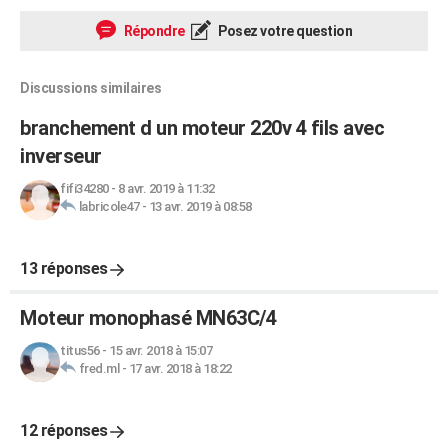
Répondre
Posez votre question
Discussions similaires
branchement d un moteur 220v 4 fils avec
inverseur
fifi34280
-
8 avr. 2019 à 11:32
labricole47
-
13 avr. 2019 à 08:58
13 réponses
Moteur monophasé MN63C/4
titus56
-
15 avr. 2018 à 15:07
fred.ml
-
17 avr. 2018 à 18:22
12 réponses