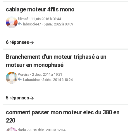
cablage moteur 4fils mono
filimaf
-
11 juin 2016 à 08:44
labricole47
-
5 janv. 2022 à 03:09
6 réponses
Branchement d'un moteur triphasé a un
moteur en monophasé
Pereira
-
2 déc. 2014 à 19:21
Labaubine
-
3 déc. 2014 à 10:24
5 réponses
comment passer mon moteur elec du 380 en
220
dada 79
-
15 déc. 2013 à 12:34