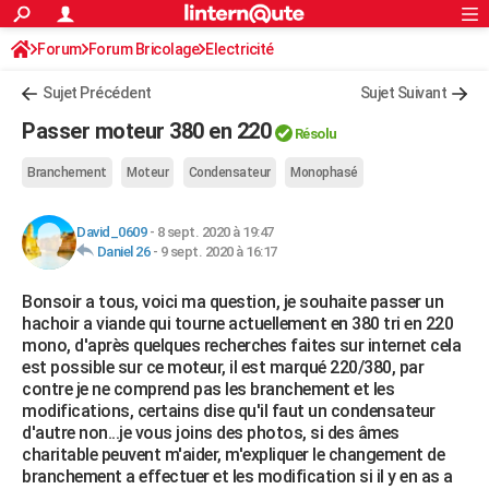
ACTUALITÉS
Forum
Forum Bricolage
Connexion
Electricité
S'inscrire
Rechercher
Société
Education
Villes
Politique
Faits Divers
Monde
+
SPORT
Sujet Précédent
Sujet Suivant
Football
Cyclisme
Forum
Coupe du monde 2026
Tennis
Rugby
CULTURE
Passer moteur 380 en 220
Résolu
TNT
Cinéma
Musique
Programme TV
Streaming
Sorties cinéma
+
FINANCE
Branchement
Moteur
Condensateur
Monophasé
Impôts
Immobilier
Banque
Crédit
Retraite
Epargne
Risques naturels par ville
Assurance
AUTO
David_0609
-
8 sept. 2020 à 19:47
Réserver un essai
Berlines
Forum auto
Essais
Citadines
SUV
+
HIGH-TECH
Daniel 26
-
9 sept. 2020 à 16:17
Meilleur smartphone
Ordinateurs
Guide high-tech
Mobiles
Internet
Jeux vidéo
+
BRICOLAGE
Bonsoir a tous, voici ma question, je souhaite passer un
hachoir a viande qui tourne actuellement en 380 tri en 220
Aménagement intérieur
Cuisine
Jardinage
+
Forum
Extérieur
Salle de bains
Rangement
WEEK-END
mono, d'après quelques recherches faites sur internet cela
est possible sur ce moteur, il est marqué 220/380, par
Escapades
Expositions
Week-end nature
Guides de France
Patrimoine
Musées
+
LIFESTYLE
contre je ne comprend pas les branchement et les
modifications, certains dise qu'il faut un condensateur
Bien-être
Mode
+
Art de vivre
Loisirs
Modes de vie
SANTE
d'autre non...je vous joins des photos, si des âmes
charitable peuvent m'aider, m'expliquer le changement de
Guide de la santé
Médicaments
+
Alimentation
Maladies
Sommeil
VOYAGE
branchement a effectuer et les modification si il y en as a