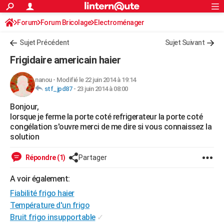
ACTUALITÉS
Forum
Forum Bricolage
Connexion
Electroménager
S'inscrire
Rechercher
Société
Education
Villes
Politique
Faits Divers
Monde
+
SPORT
Sujet Précédent
Sujet Suivant
Football
Cyclisme
Forum
Coupe du monde 2026
Tennis
Rugby
CULTURE
Frigidaire americain haier
TNT
Cinéma
Musique
Programme TV
Streaming
Sorties cinéma
+
FINANCE
nanou
-
Modifié le 22 juin 2014 à 19:14
stf_jpd87
-
23 juin 2014 à 08:00
Impôts
Immobilier
Banque
Crédit
Retraite
Epargne
Risques naturels par ville
Assurance
AUTO
Bonjour,
Réserver un essai
Berlines
Forum auto
Essais
Citadines
SUV
+
HIGH-TECH
lorsque je ferme la porte coté refrigerateur la porte coté
congélation s'ouvre merci de me dire si vous connaissez la
Meilleur smartphone
Ordinateurs
Guide high-tech
Mobiles
Internet
Jeux vidéo
+
BRICOLAGE
solution
Aménagement intérieur
Cuisine
Jardinage
+
Forum
Extérieur
Salle de bains
Rangement
WEEK-END
Répondre (1)
Partager
Escapades
Expositions
Week-end nature
Guides de France
Patrimoine
Musées
+
LIFESTYLE
A voir également:
Fiabilité frigo haier
Bien-être
Mode
+
Art de vivre
Loisirs
Modes de vie
SANTE
Température d'un frigo
Guide de la santé
Médicaments
+
Alimentation
Maladies
Sommeil
VOYAGE
Bruit frigo insupportable
✓