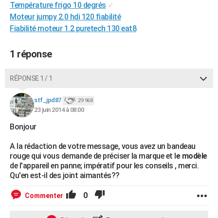
Température frigo 10 degrés
✓
City break
Voyage de noces
Climat
Destinations
Voyage nature
Forum
+
PHOTO
Moteur jumpy 2.0 hdi 120 fiabilité
Fiabilité moteur 1.2 puretech 130 eat8
GUIDES D'ACHAT
BONS PLANS
1 réponse
CARTE DE VOEUX
RÉPONSE 1 / 1
Carte Bonne année
Carte Pâques
Carte de Noël
Carte Saint-Valentin
Carte d'anniversaire
DICTIONNAIRE
stf_jpd87
29 968
Biographies
Expressions
Dictionnaire
Citations
Proverbes
23 juin 2014 à 08:00
PROGRAMME TV
Bonjour
COPAINS D'AVANT
A la rédaction de votre message, vous avez un bandeau
Se connecter
Collèges
Universités
Service militaire
S'inscrire
Lycées
Primaires
Entreprises
Avis de recherche
AVIS DE DÉCÈS
rouge qui vous demande de préciser la marque et l
e modèle
de l'appareil en panne; impératif pour les conseils , merci.
FORUM
Qu'en est-il des joint aimantés??
Lifestyle
Sport
Television
Cinema
Bricolage
Culture
Auto
Voyage
0
Commenter