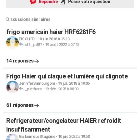
Répondre
Posez votre question
Discussions similaires
frigo americain haier HRF6281F6
FISCHER
-
10 juin 2016 à 15:13
stf_jpd87
-
19 août 2022 à 07:15
14 réponses
Frigo Haier qui claque et lumière qui clignote
JenniferSamourgom
-
19 juil. 2018 à 19:06
_plethore
-
19 déc. 2025 à 08:33
61 réponses
Refrigerateur/congelateur HAIER refroidit
insuffisamment
GuillaumeLeStagiaire
-
10 juil. 2022 à 19:50