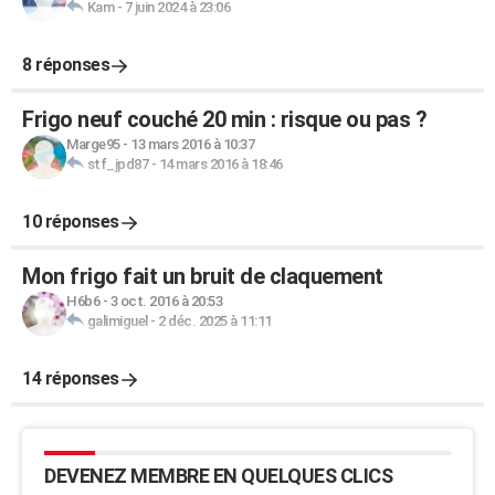
Kam
-
7 juin 2024 à 23:06
8 réponses
Frigo neuf couché 20 min : risque ou pas ?
Marge95
-
13 mars 2016 à 10:37
stf_jpd87
-
14 mars 2016 à 18:46
10 réponses
Mon frigo fait un bruit de claquement
H6b6
-
3 oct. 2016 à 20:53
galimiguel
-
2 déc. 2025 à 11:11
14 réponses
DEVENEZ MEMBRE EN QUELQUES CLICS