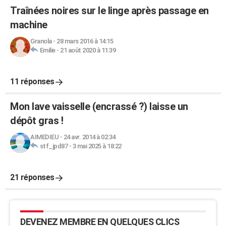
Traînées noires sur le linge après passage en
machine
Granola
-
28 mars 2016 à 14:15
Emilie
-
21 août 2020 à 11:39
11 réponses
Mon lave vaisselle (encrassé ?) laisse un
dépôt gras !
AIMEDIEU
-
24 avr. 2014 à 02:34
stf_jpd87
-
3 mai 2025 à 18:22
21 réponses
DEVENEZ MEMBRE EN QUELQUES CLICS