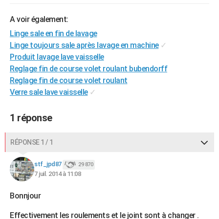
City break
Voyage de noces
Climat
Destinations
Voyage nature
Forum
+
PHOTO
A voir également:
GUIDES D'ACHAT
Linge sale en fin de lavage
Linge toujours sale après lavage en machine
✓
BONS PLANS
Produit lavage lave vaisselle
Reglage fin de course volet roulant bubendorff
CARTE DE VOEUX
Reglage fin de course volet roulant
Carte Bonne année
Carte Pâques
Carte de Noël
Carte Saint-Valentin
Carte d'anniversaire
DICTIONNAIRE
Verre sale lave vaisselle
✓
Biographies
Expressions
Dictionnaire
Citations
Proverbes
PROGRAMME TV
1 réponse
COPAINS D'AVANT
RÉPONSE 1 / 1
Se connecter
Collèges
Universités
Service militaire
S'inscrire
Lycées
Primaires
Entreprises
Avis de recherche
AVIS DE DÉCÈS
stf_jpd87
29 870
FORUM
7 juil. 2014 à 11:08
Lifestyle
Sport
Television
Cinema
Bricolage
Culture
Auto
Voyage
Bonnjour
Effectivement les roulements et le joint sont à changer .