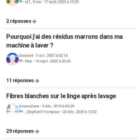
stf_frmu
-
17 août 2023 à 12:28
2 réponses
Pourquoi j'ai des résidus marrons dans ma
machine à laver ?
Gwen44
-
7 oct. 2007 à 02:14
Max
-
14 sept. 2025 à 20:43
11 réponses
Fibres blanches sur le linge après lavage
AmaraZane
-
3 déc. 2019 à 00:29
_ElephantTrompeur
-
23 déc. 2025 à 10:02
29 réponses