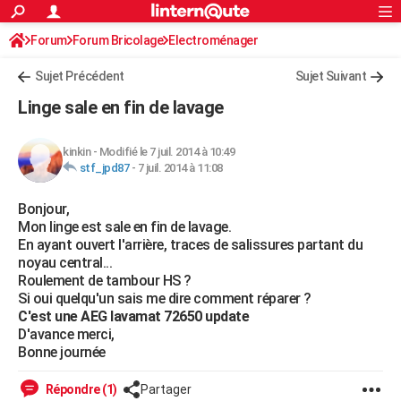
ACTUALITÉS
Forum
Forum Bricolage
Connexion
Electroménager
S'inscrire
Rechercher
Société
Education
Villes
Politique
Faits Divers
Monde
+
SPORT
Sujet Précédent
Sujet Suivant
Football
Cyclisme
Forum
Coupe du monde 2026
Tennis
Rugby
CULTURE
Linge sale en fin de lavage
TNT
Cinéma
Musique
Programme TV
Streaming
Sorties cinéma
+
FINANCE
kinkin
-
Modifié le 7 juil. 2014 à 10:49
Impôts
Immobilier
Banque
Crédit
Retraite
Epargne
Risques naturels par ville
Assurance
AUTO
stf_jpd87
-
7 juil. 2014 à 11:08
Réserver un essai
Berlines
Forum auto
Essais
Citadines
SUV
+
HIGH-TECH
Bonjour,
Mon linge est sale en fin de lavage.
Meilleur smartphone
Ordinateurs
Guide high-tech
Mobiles
Internet
Jeux vidéo
+
BRICOLAGE
En ayant ouvert l'arrière, traces de salissures partant du
noyau central...
Aménagement intérieur
Cuisine
Jardinage
+
Forum
Extérieur
Salle de bains
Rangement
WEEK-END
Roulement de tambour HS ?
Si oui quelqu'un sais me dire comment réparer ?
Escapades
Expositions
Week-end nature
Guides de France
Patrimoine
Musées
+
LIFESTYLE
C'est une AEG lavamat 72650 update
D'avance merci,
Bien-être
Mode
+
Art de vivre
Loisirs
Modes de vie
SANTE
Bonne journée
Guide de la santé
Médicaments
+
Alimentation
Maladies
Sommeil
VOYAGE
Répondre (1)
Partager