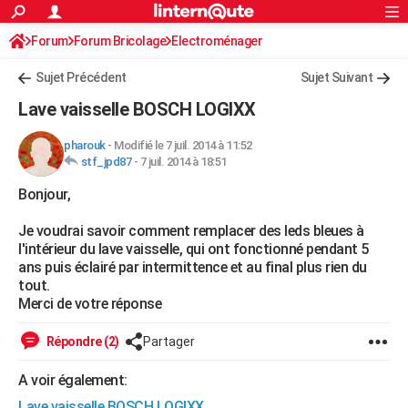
ACTUALITÉS
Forum
Forum Bricolage
Connexion
Electroménager
S'inscrire
Rechercher
Société
Education
Villes
Politique
Faits Divers
Monde
+
SPORT
Sujet Précédent
Sujet Suivant
Football
Cyclisme
Forum
Coupe du monde 2026
Tennis
Rugby
CULTURE
Lave vaisselle BOSCH LOGIXX
TNT
Cinéma
Musique
Programme TV
Streaming
Sorties cinéma
+
FINANCE
pharouk
-
Modifié le 7 juil. 2014 à 11:52
stf_jpd87
-
7 juil. 2014 à 18:51
Impôts
Immobilier
Banque
Crédit
Retraite
Epargne
Risques naturels par ville
Assurance
AUTO
Bonjour,
Réserver un essai
Berlines
Forum auto
Essais
Citadines
SUV
+
HIGH-TECH
Je voudrai savoir comment remplacer des leds bleues à
Meilleur smartphone
Ordinateurs
Guide high-tech
Mobiles
Internet
Jeux vidéo
+
BRICOLAGE
l'intérieur du lave vaisselle, qui ont fonctionné pendant 5
ans puis éclairé par intermittence et au final plus rien du
Aménagement intérieur
Cuisine
Jardinage
+
Forum
Extérieur
Salle de bains
Rangement
WEEK-END
tout.
Merci de votre réponse
Escapades
Expositions
Week-end nature
Guides de France
Patrimoine
Musées
+
LIFESTYLE
Répondre (2)
Partager
Bien-être
Mode
+
Art de vivre
Loisirs
Modes de vie
SANTE
A voir également:
Guide de la santé
Médicaments
+
Alimentation
Maladies
Sommeil
VOYAGE
Lave vaisselle BOSCH LOGIXX