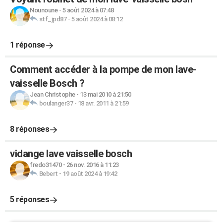
Nounoune
-
5 août 2024 à 07:48
stf_jpd87
-
5 août 2024 à 08:12
1 réponse
Comment accéder à la pompe de mon lave-
vaisselle Bosch ?
Jean Christophe
-
13 mai 2010 à 21:50
boulanger37
-
18 avr. 2011 à 21:59
8 réponses
vidange lave vaisselle bosch
fredo31470
-
26 nov. 2016 à 11:23
Bebert
-
19 août 2024 à 19:42
5 réponses