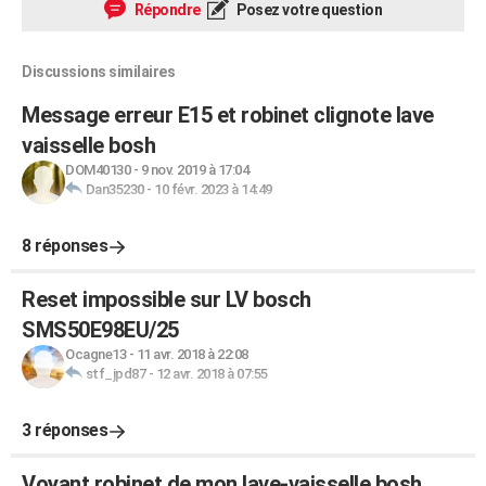
Répondre
Posez votre question
Discussions similaires
Message erreur E15 et robinet clignote lave
vaisselle bosh
DOM40130
-
9 nov. 2019 à 17:04
Dan35230
-
10 févr. 2023 à 14:49
8 réponses
Reset impossible sur LV bosch
SMS50E98EU/25
Ocagne13
-
11 avr. 2018 à 22:08
stf_jpd87
-
12 avr. 2018 à 07:55
3 réponses
Voyant robinet de mon lave-vaisselle bosh