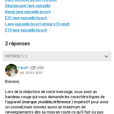
City break
Voyage de noces
Climat
Destinations
Voyage nature
Forum
+
Dégraissant lave vaisselle
PHOTO
Reset lave vaisselle bosch
✓
GUIDES D'ACHAT
E31 lave vaisselle bosch
✓
Lave-vaisselle bosch erreur e15 reset
BONS PLANS
E19 lave vaisselle bosch
✓
CARTE DE VOEUX
2 réponses
Carte Bonne année
Carte Pâques
Carte de Noël
Carte Saint-Valentin
Carte d'anniversaire
DICTIONNAIRE
RÉPONSE 1 / 2
Biographies
Expressions
Dictionnaire
Citations
Proverbes
PROGRAMME TV
Papy35
COPAINS D'AVANT
4 808
7 juil. 2014 à 18:50
Se connecter
Collèges
Universités
Service militaire
S'inscrire
Lycées
Primaires
Entreprises
Avis de recherche
AVIS DE DÉCÈS
Bonsoir,
FORUM
Lors de la rédaction de votre message, vous avez un
bandeau rouge qui vous demande les caractéristiques de
Lifestyle
Sport
Television
Cinema
Bricolage
Culture
Auto
Voyage
l'appareil (
marque ,modèle,référence
) impératif pour avoir
un conseil,mais donnez aussi un maximum de
renseignements dés sa mise en route ce qu'il fait ou pas