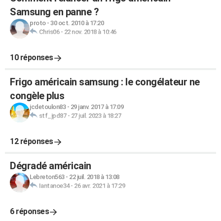
Samsung en panne ?
proto
-
30 oct. 2010 à 17:20
Chris06
-
22 nov. 2018 à 10:46
10 réponses
Frigo américain samsung : le congélateur ne
congèle plus
jcdetoulon83
-
29 janv. 2017 à 17:09
stf_jpd87
-
27 juil. 2023 à 18:27
12 réponses
Dégradé américain
Lebreton563
-
22 juil. 2018 à 13:08
Iantanoe34
-
26 avr. 2021 à 17:29
6 réponses