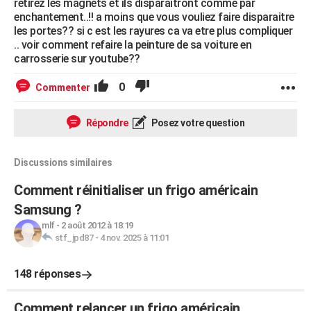
retirez les magnets et ils disparaitront comme par
enchantement..!! a moins que vous vouliez faire disparaitre
les portes?? si c est les rayures ca va etre plus compliquer
.. voir comment refaire la peinture de sa voiture en
carrosserie sur youtube??
0
Commenter
Répondre
Posez votre question
Discussions similaires
Comment réinitialiser un frigo américain
Samsung ?
mlf
-
2 août 2012 à 18:19
stf_jpd87
-
4 nov. 2025 à 11:01
148 réponses
Comment relancer un frigo américain