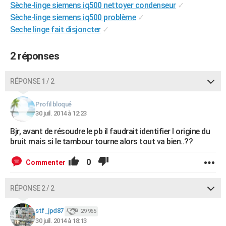
Sèche-linge siemens iq500 nettoyer condenseur
✓
City break
Voyage de noces
Climat
Destinations
Voyage nature
Forum
+
PHOTO
Sèche-linge siemens iq500 problème
✓
Seche linge fait disjoncter
✓
GUIDES D'ACHAT
BONS PLANS
2 réponses
CARTE DE VOEUX
RÉPONSE 1 / 2
Carte Bonne année
Carte Pâques
Carte de Noël
Carte Saint-Valentin
Carte d'anniversaire
DICTIONNAIRE
Profil bloqué
Biographies
Expressions
Dictionnaire
Citations
Proverbes
30 juil. 2014 à 12:23
PROGRAMME TV
Bjr, avant de résoudre le pb il faudrait identifier l origine du
COPAINS D'AVANT
bruit mais si le tambour tourne alors tout va bien..??
Se connecter
Collèges
Universités
Service militaire
S'inscrire
Lycées
Primaires
Entreprises
Avis de recherche
AVIS DE DÉCÈS
0
Commenter
FORUM
RÉPONSE 2 / 2
Lifestyle
Sport
Television
Cinema
Bricolage
Culture
Auto
Voyage
stf_jpd87
29 965
30 juil. 2014 à 18:13