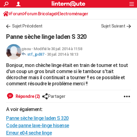
ACTUALITÉS
Forum
Forum Bricolage
Connexion
Electroménager
S'inscrire
Rechercher
Société
Education
Villes
Politique
Faits Divers
Monde
+
SPORT
Sujet Précédent
Sujet Suivant
Football
Cyclisme
Forum
Coupe du monde 2026
Tennis
Rugby
CULTURE
Panne sèche linge laden S 320
TNT
Cinéma
Musique
Programme TV
Streaming
Sorties cinéma
+
FINANCE
gisou
-
Modifié le 30 juil. 2014 à 11:58
stf_jpd87
-
30 juil. 2014 à 18:13
Impôts
Immobilier
Banque
Crédit
Retraite
Epargne
Risques naturels par ville
Assurance
AUTO
Bonjour, mon chèche linge était en train de tourner et tout
Réserver un essai
Berlines
Forum auto
Essais
Citadines
SUV
+
HIGH-TECH
d'un coup un gros bruit comme si le tambour s'tait
décrocher mais il continuait a tourner !! es ce possible et
Meilleur smartphone
Ordinateurs
Guide high-tech
Mobiles
Internet
Jeux vidéo
+
BRICOLAGE
comment résoudre le problème merci !!
Aménagement intérieur
Cuisine
Jardinage
+
Forum
Extérieur
Salle de bains
Rangement
WEEK-END
Répondre (2)
Partager
Escapades
Expositions
Week-end nature
Guides de France
Patrimoine
Musées
+
LIFESTYLE
A voir également:
Panne sèche linge laden S 320
Bien-être
Mode
+
Art de vivre
Loisirs
Modes de vie
SANTE
Code panne lave-linge hisense
Guide de la santé
Médicaments
+
Alimentation
Maladies
Sommeil
VOYAGE
Erreur e04 seche linge