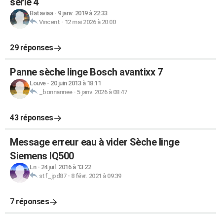
série 4
Bataviaa
-
9 janv. 2019 à 22:33
Vincent
-
12 mai 2026 à 20:00
29 réponses
Panne sèche linge Bosch avantixx 7
Louve
-
20 juin 2013 à 18:11
_bonnannee
-
5 janv. 2026 à 08:47
43 réponses
Message erreur eau à vider Sèche linge
Siemens IQ500
Ln
-
24 juil. 2016 à 13:22
stf_jpd87
-
8 févr. 2021 à 09:39
7 réponses