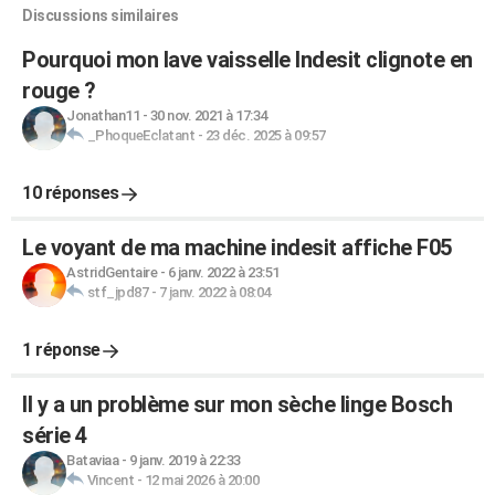
Discussions similaires
Pourquoi mon lave vaisselle Indesit clignote en
rouge ?
Jonathan11
-
30 nov. 2021 à 17:34
_PhoqueEclatant
-
23 déc. 2025 à 09:57
10 réponses
Le voyant de ma machine indesit affiche F05
AstridGentaire
-
6 janv. 2022 à 23:51
stf_jpd87
-
7 janv. 2022 à 08:04
1 réponse
Il y a un problème sur mon sèche linge Bosch
série 4
Bataviaa
-
9 janv. 2019 à 22:33
Vincent
-
12 mai 2026 à 20:00