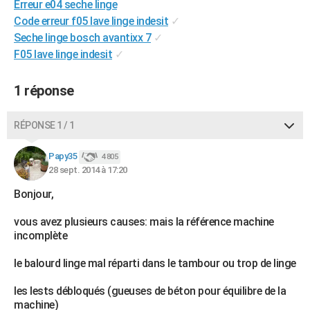
Erreur e04 seche linge
City break
Voyage de noces
Climat
Destinations
Voyage nature
Forum
+
PHOTO
Code erreur f05 lave linge indesit
✓
Seche linge bosch avantixx 7
✓
GUIDES D'ACHAT
F05 lave linge indesit
✓
BONS PLANS
1 réponse
CARTE DE VOEUX
Carte Bonne année
Carte Pâques
Carte de Noël
Carte Saint-Valentin
Carte d'anniversaire
RÉPONSE 1 / 1
DICTIONNAIRE
Biographies
Expressions
Dictionnaire
Citations
Proverbes
Papy35
PROGRAMME TV
4 805
28 sept. 2014 à 17:20
COPAINS D'AVANT
Bonjour,
Se connecter
Collèges
Universités
Service militaire
S'inscrire
Lycées
Primaires
Entreprises
Avis de recherche
AVIS DE DÉCÈS
vous avez plusieurs causes: mais la référence machine
incomplète
FORUM
le balourd linge mal réparti dans le tambour ou trop de linge
Lifestyle
Sport
Television
Cinema
Bricolage
Culture
Auto
Voyage
les lests débloqués (gueuses de béton pour équilibre de la
machine)