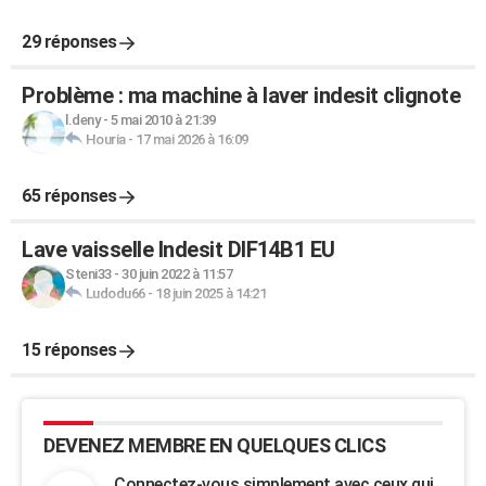
29 réponses
Problème : ma machine à laver indesit clignote
l.deny
-
5 mai 2010 à 21:39
Houria
-
17 mai 2026 à 16:09
65 réponses
Lave vaisselle Indesit DIF14B1 EU
Steni33
-
30 juin 2022 à 11:57
Ludodu66
-
18 juin 2025 à 14:21
15 réponses
DEVENEZ MEMBRE EN QUELQUES CLICS
Connectez-vous simplement avec ceux qui