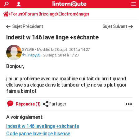
ACTUALITÉS
Forum
Forum Bricolage
Connexion
Electroménager
S'inscrire
Rechercher
Société
Education
Villes
Politique
Faits Divers
Monde
+
SPORT
Sujet Précédent
Sujet Suivant
Football
Cyclisme
Forum
Coupe du monde 2026
Tennis
Rugby
CULTURE
Indesit w 146 lave linge +sèchante
TNT
Cinéma
Musique
Programme TV
Streaming
Sorties cinéma
+
FINANCE
SYLVIE
-
Modifié le 28 sept. 2014 à 14:27
Papy35
-
28 sept. 2014 à 17:20
Impôts
Immobilier
Banque
Crédit
Retraite
Epargne
Risques naturels par ville
Assurance
AUTO
Bonjour,
Réserver un essai
Berlines
Forum auto
Essais
Citadines
SUV
+
HIGH-TECH
j ai un problème avec ma machine qui fait du bruit quand
Meilleur smartphone
Ordinateurs
Guide high-tech
Mobiles
Internet
Jeux vidéo
+
BRICOLAGE
elle lave sa claque dans le tambour et je ne sais plut quoi
faire a bientot
Aménagement intérieur
Cuisine
Jardinage
+
Forum
Extérieur
Salle de bains
Rangement
WEEK-END
Répondre (1)
Partager
Escapades
Expositions
Week-end nature
Guides de France
Patrimoine
Musées
+
LIFESTYLE
A voir également:
Bien-être
Mode
+
Art de vivre
Loisirs
Modes de vie
SANTE
Indesit w 146 lave linge +sèchante
Guide de la santé
Médicaments
+
Alimentation
Maladies
Sommeil
Code panne lave-linge hisense
VOYAGE