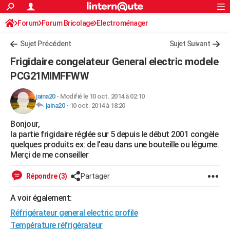
ACTUALITÉS
Forum
Forum Bricolage
Connexion
Electroménager
S'inscrire
Rechercher
Société
Education
Villes
Politique
Faits Divers
Monde
+
SPORT
Sujet Précédent
Sujet Suivant
Football
Cyclisme
Forum
Coupe du monde 2026
Tennis
Rugby
CULTURE
Frigidaire congelateur General electric modele
TNT
Cinéma
Musique
Programme TV
Streaming
Sorties cinéma
+
PCG21MIMFFWW
FINANCE
Impôts
Immobilier
Banque
Crédit
Retraite
Epargne
Risques naturels par ville
Assurance
AUTO
jaina20
-
Modifié le 10 oct. 2014 à 02:10
jaina20
-
10 oct. 2014 à 18:20
Réserver un essai
Berlines
Forum auto
Essais
Citadines
SUV
+
HIGH-TECH
Bonjour,
la partie frigidaire réglée sur 5 depuis le début 2001 congèle
Meilleur smartphone
Ordinateurs
Guide high-tech
Mobiles
Internet
Jeux vidéo
+
BRICOLAGE
quelques produits ex: de l'eau dans une bouteille ou légume.
Merçi de me conseiller
Aménagement intérieur
Cuisine
Jardinage
+
Forum
Extérieur
Salle de bains
Rangement
WEEK-END
Répondre (3)
Partager
Escapades
Expositions
Week-end nature
Guides de France
Patrimoine
Musées
+
LIFESTYLE
A voir également:
Bien-être
Mode
+
Art de vivre
Loisirs
Modes de vie
SANTE
Réfrigérateur general electric profile
Guide de la santé
Médicaments
+
Alimentation
Maladies
Sommeil
VOYAGE
Température réfrigérateur