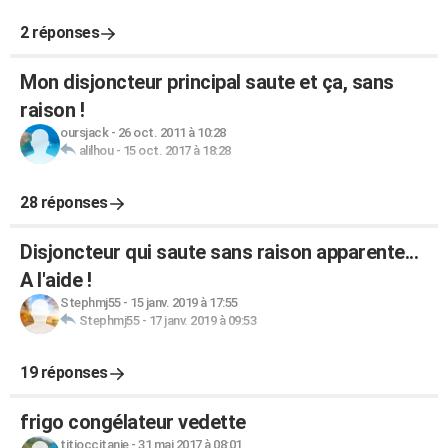
2 réponses
Mon disjoncteur principal saute et ça, sans
raison !
oursjack
-
26 oct. 2011 à 10:28
alilhou
-
15 oct. 2017 à 18:28
28 réponses
Disjoncteur qui saute sans raison apparente...
A l'aide !
Stephmj55
-
15 janv. 2019 à 17:55
Stephmj55
-
17 janv. 2019 à 09:53
19 réponses
frigo congélateur vedette
titioccitanie
-
31 mai 2017 à 08:01