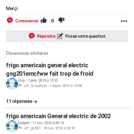
Merçi
0
Commenter
Répondre
Posez votre question
Discussions similaires
frigo americain general electric
gsg201emcfww fait trop de froid
itop
-
1 janv. 2013 à 12:32
stf_la sudiste
-
14 janv. 2013 à 10:00
11 réponses
frigo americain General electric de 2002
joalyne
-
17 nov. 2016 à 09:18
stf_jpd87
-
18 nov. 2016 à 08:19