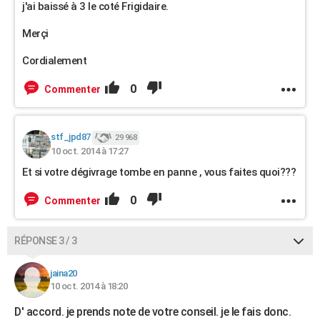
j'ai baissé à 3 le coté Frigidaire.
Merçi
Cordialement
0
Commenter
stf_jpd87
29 968
10 oct. 2014 à 17:27
Et si votre dégivrage tombe en panne , vous faites quoi???
0
Commenter
RÉPONSE 3 / 3
jaina20
10 oct. 2014 à 18:20
D' accord. je prends note de votre conseil. je le fais donc.