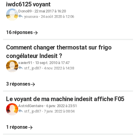
iwdc6125 voyant
Dono89
-
22 mai 2017 à 16:20
yououva
-
24 août 2020 à 12:06
16 réponses
Comment changer thermostat sur frigo
congélateur Indesit ?
xavier91
-
13 sept. 2010 à 17:47
stf_jpd87
-
4 nov. 2022 à 14:38
3 réponses
Le voyant de ma machine indesit affiche F05
AstridGentaire
-
6 janv. 2022 à 23:51
stf_jpd87
-
7 janv. 2022 à 08:04
1 réponse