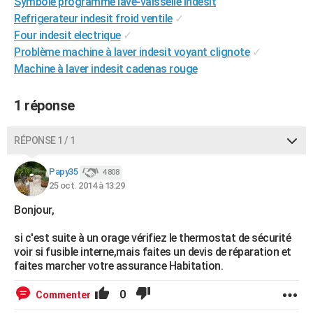
Symbole programme lave-vaisselle indesit
City break
Voyage de noces
Climat
Destinations
Voyage nature
Forum
+
PHOTO
Refrigerateur indesit froid ventile
✓
Four indesit electrique
✓
GUIDES D'ACHAT
Problème machine à laver indesit voyant clignote
✓
Machine à laver indesit cadenas rouge
BONS PLANS
CARTE DE VOEUX
1 réponse
Carte Bonne année
Carte Pâques
Carte de Noël
Carte Saint-Valentin
Carte d'anniversaire
DICTIONNAIRE
RÉPONSE 1 / 1
Biographies
Expressions
Dictionnaire
Citations
Proverbes
PROGRAMME TV
Papy35
4 808
25 oct. 2014 à 13:29
COPAINS D'AVANT
Bonjour,
Se connecter
Collèges
Universités
Service militaire
S'inscrire
Lycées
Primaires
Entreprises
Avis de recherche
AVIS DE DÉCÈS
si c'est suite à un orage vérifiez le thermostat de sécurité
FORUM
voir si fusible interne,mais faites un devis de réparation et
faites marcher votre assurance Habitation.
Lifestyle
Sport
Television
Cinema
Bricolage
Culture
Auto
Voyage
0
Commenter