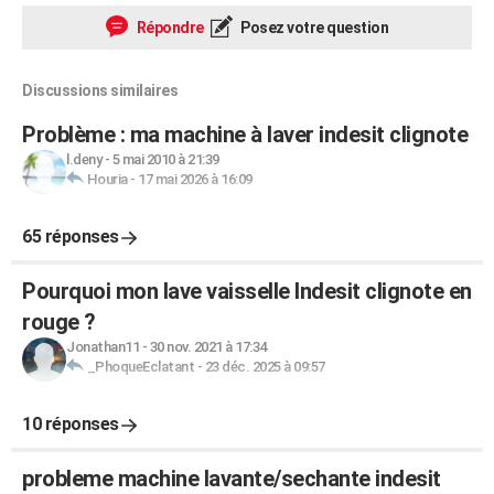
Répondre
Posez votre question
Discussions similaires
Problème : ma machine à laver indesit clignote
l.deny
-
5 mai 2010 à 21:39
Houria
-
17 mai 2026 à 16:09
65 réponses
Pourquoi mon lave vaisselle Indesit clignote en
rouge ?
Jonathan11
-
30 nov. 2021 à 17:34
_PhoqueEclatant
-
23 déc. 2025 à 09:57
10 réponses
probleme machine lavante/sechante indesit