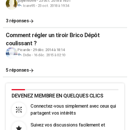
guylefebvre
-
23 oct. 2018 à 14:01
Icare95
-
23 oct. 2018 à 19:34
3 réponses
Comment régler un tiroir Brico Dépôt
coulissant ?
Picarde
-
29 déc. 2014 à 18:14
Didie
-
16 déc. 2015 à 02:10
5 réponses
DEVENEZ MEMBRE EN QUELQUES CLICS
Connectez-vous simplement avec ceux qui
partagent vos intérêts
Suivez vos discussions facilement et