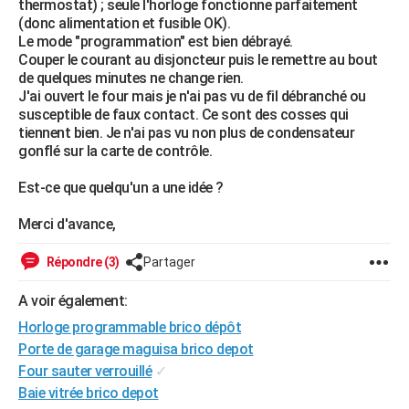
thermostat) ; seule l'horloge fonctionne parfaitement
City break
Voyage de noces
Climat
Destinations
Voyage nature
Forum
+
(donc alimentation et fusible OK).
PHOTO
Le mode "programmation" est bien débrayé.
Couper le courant au disjoncteur puis le remettre au bout
GUIDES D'ACHAT
de quelques minutes ne change rien.
J'ai ouvert le four mais je n'ai pas vu de fil débranché ou
BONS PLANS
susceptible de faux contact. Ce sont des cosses qui
tiennent bien. Je n'ai pas vu non plus de condensateur
CARTE DE VOEUX
gonflé sur la carte de contrôle.
Carte Bonne année
Carte Pâques
Carte de Noël
Carte Saint-Valentin
Carte d'anniversaire
DICTIONNAIRE
Est-ce que quelqu'un a une idée ?
Biographies
Expressions
Dictionnaire
Citations
Proverbes
PROGRAMME TV
Merci d'avance,
COPAINS D'AVANT
Répondre (3)
Partager
Se connecter
Collèges
Universités
Service militaire
S'inscrire
Lycées
Primaires
Entreprises
Avis de recherche
AVIS DE DÉCÈS
A voir également:
FORUM
Horloge programmable brico dépôt
Porte de garage maguisa brico depot
Lifestyle
Sport
Television
Cinema
Bricolage
Culture
Auto
Voyage
Four sauter verrouillé
✓
Baie vitrée brico depot