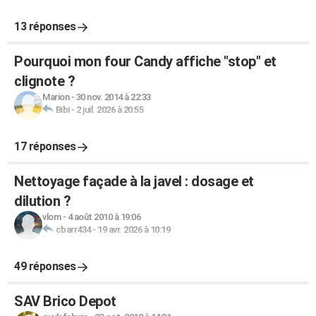
13 réponses
Pourquoi mon four Candy affiche "stop" et
clignote ?
Marion
-
30 nov. 2014 à 22:33
Bibi
-
2 juil. 2026 à 20:55
17 réponses
Nettoyage façade à la javel : dosage et
dilution ?
vlom
-
4 août 2010 à 19:06
cbarr434
-
19 avr. 2026 à 10:19
49 réponses
SAV Brico Depot