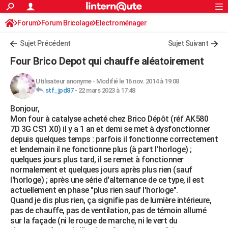
ACTUALITÉS
Forum
Forum Bricolage
Connexion
Electroménager
S'inscrire
Rechercher
Société
Education
Villes
Politique
Faits Divers
Monde
+
SPORT
Sujet Précédent
Sujet Suivant
Football
Cyclisme
Forum
Coupe du monde 2026
Tennis
Rugby
CULTURE
Four Brico Depot qui chauffe aléatoirement
TNT
Cinéma
Musique
Programme TV
Streaming
Sorties cinéma
+
FINANCE
Utilisateur anonyme
-
Modifié le 16 nov. 2014 à 19:08
stf_jpd87
-
22 mars 2023 à 17:48
Impôts
Immobilier
Banque
Crédit
Retraite
Epargne
Risques naturels par ville
Assurance
AUTO
Bonjour,
Réserver un essai
Berlines
Forum auto
Essais
Citadines
SUV
+
HIGH-TECH
Mon four à catalyse acheté chez Brico Dépôt (réf AK580
7D 3G CS1 X0) il y a 1 an et demi se met à dysfonctionner
Meilleur smartphone
Ordinateurs
Guide high-tech
Mobiles
Internet
Jeux vidéo
+
BRICOLAGE
depuis quelques temps : parfois il fonctionne correctement
et lendemain il ne fonctionne plus (à part l'horloge) ;
Aménagement intérieur
Cuisine
Jardinage
+
Forum
Extérieur
Salle de bains
Rangement
WEEK-END
quelques jours plus tard, il se remet à fonctionner
normalement et quelques jours après plus rien (sauf
Escapades
Expositions
Week-end nature
Guides de France
Patrimoine
Musées
+
LIFESTYLE
l'horloge) ; après une série d'alternance de ce type, il est
actuellement en phase "plus rien sauf l'horloge".
Bien-être
Mode
+
Art de vivre
Loisirs
Modes de vie
SANTE
Quand je dis plus rien, ça signifie pas de lumière intérieure,
pas de chauffe, pas de ventilation, pas de témoin allumé
Guide de la santé
Médicaments
+
Alimentation
Maladies
Sommeil
VOYAGE
sur la façade (ni le rouge de marche, ni le vert du