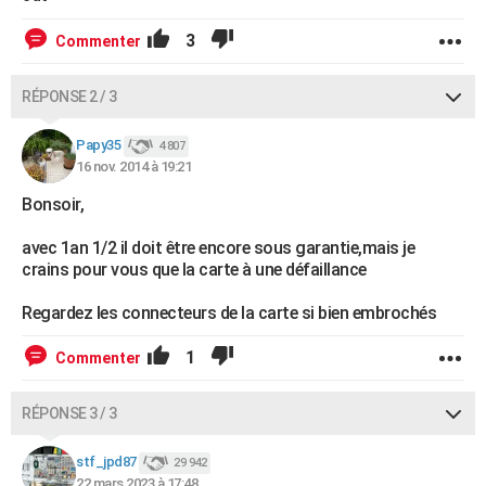
3
Commenter
RÉPONSE 2 / 3
Papy35
4 807
16 nov. 2014 à 19:21
Bonsoir,
avec 1an 1/2 il doit être encore sous garantie,mais je
crains pour vous que la carte à une défaillance
Regardez les connecteurs de la carte si bien embrochés
1
Commenter
RÉPONSE 3 / 3
stf_jpd87
29 942
22 mars 2023 à 17:48