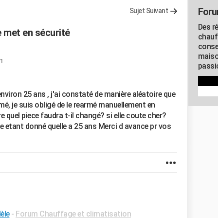
Foru
Sujet Suivant
Des r
 met en sécurité
chauf
conse
maiso
1
passio
nviron 25 ans , j'ai constaté de manière aléatoire que
rmé, je suis obligé de le rearmé manuellement en
quel piece faudra t-il changé? si elle coute cher?
e etant donné quelle a 25 ans Merci d avance pr vos
èle
-
Forum Chauffage et climatisation