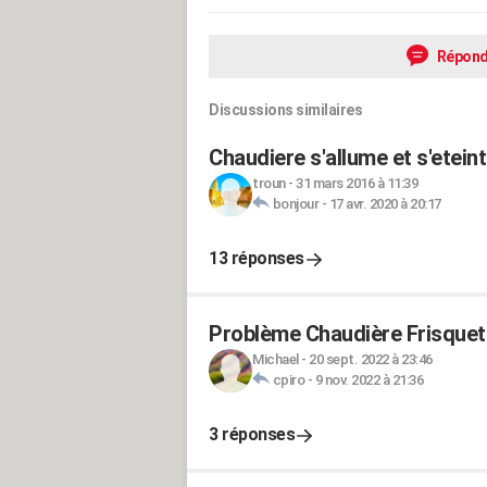
Répond
Discussions similaires
Chaudiere s'allume et s'etein
troun
-
31 mars 2016 à 11:39
bonjour
-
17 avr. 2020 à 20:17
13 réponses
Problème Chaudière Frisquet
Michael
-
20 sept. 2022 à 23:46
cpiro
-
9 nov. 2022 à 21:36
3 réponses