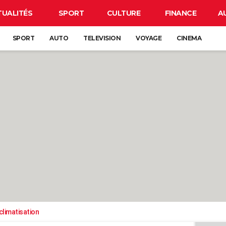
TUALITÉS
SPORT
CULTURE
FINANCE
A
SPORT
AUTO
TELEVISION
VOYAGE
CINEMA
climatisation