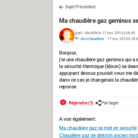
Sujet Précédent
Ma chaudière gaz geminox se
gael
-
Modifié le 17 nov. 2014 à 06:49
docchaudiere
-
17 nov. 2014 à 18:4
Bonjour,
j'ai une chaudière gaz geminox qui a e
la sécurité thermique (klixon) se dea
appuyant dessus pouvait vous me dire 
dans ce cas je changerais la chaudièr
reponse
Répondre (1)
Partager
A voir également:
Ma chaudiere gaz se met en securité
Chaudière gaz de dietrich ancien mod