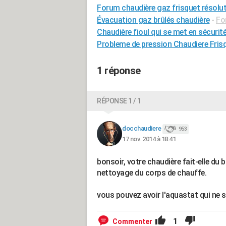
Forum chaudière gaz frisquet résolu
Évacuation gaz brûlés chaudière
-
Fo
Chaudière fioul qui se met en sécurit
Probleme de pression Chaudiere Fris
1 réponse
RÉPONSE 1 / 1
docchaudiere
953
17 nov. 2014 à 18:41
bonsoir, votre chaudière fait-elle du br
nettoyage du corps de chauffe.
vous pouvez avoir l'aquastat qui ne s
1
Commenter