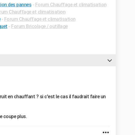
tion des pannes
-
Forum Chauffage et climatisation
rum Chauffage et climatisation
é
-
Forum Chauffage et climatisation
quet
-
Forum Bricolage / outillage
uit en chauffant ? si c'est le cas il faudrait faire un
e coupe plus.