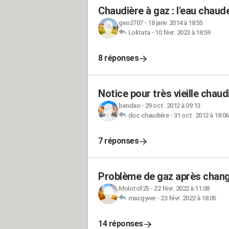
Chaudière à gaz : l'eau chaud
geo2707
-
18 janv. 2014 à 18:55
Lolitata
-
10 févr. 2023 à 18:59
8 réponses
Notice pour très vieille chaud
bendao
-
29 oct. 2012 à 09:13
doc chaudiére
-
31 oct. 2012 à 18:06
7 réponses
Problème de gaz après chang
Molotof25
-
22 févr. 2022 à 11:08
macgyver
-
23 févr. 2022 à 18:05
14 réponses