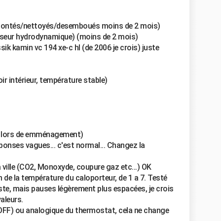
démontés/nettoyés/desemboués moins de 2 mois)
sseur hydrodynamique) (moins de 2 mois)
ik kamin vc 194 xe-c hl (de 2006 je crois) juste
r intérieur, température stable)
re lors de emménagement)
ponses vagues... c'est normal... Changez la
a ville (CO2, Monoxyde, coupure gaz etc...) OK
 de la température du caloporteur, de 1 a 7. Testé
iste, mais pauses légèrement plus espacées, je crois
aleurs.
/OFF) ou analogique du thermostat, cela ne change