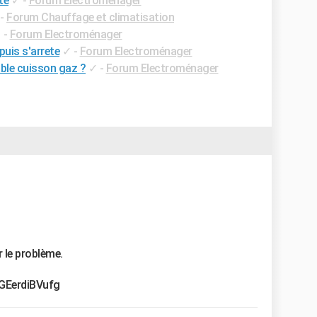
te
✓
-
Forum Electroménager
-
Forum Chauffage et climatisation
✓
-
Forum Electroménager
puis s'arrete
✓
-
Forum Electroménager
ble cuisson gaz ?
✓
-
Forum Electroménager
r le problème.
GEerdiBVufg