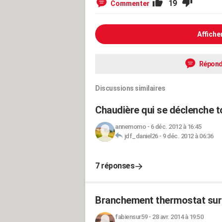
19
Commenter
Affiche
Répond
Discussions similaires
Chaudière qui se déclenche t
annemomo
-
6 déc. 2012 à 16:45
jdf_daniel26
-
9 déc. 2012 à 06:36
7 réponses
Branchement thermostat sur
fabiensur59
-
28 avr. 2014 à 19:50