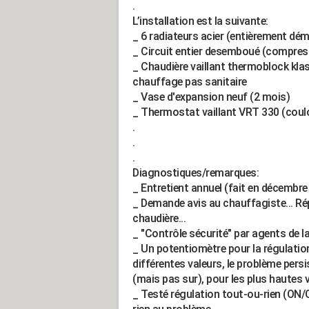
.
L’installation est la suivante:
_ 6 radiateurs acier (entièrement 
_ Circuit entier desemboué (compre
_ Chaudière vaillant thermoblock klass
chauffage pas sanitaire
_ Vase d'expansion neuf (2 mois)
_ Thermostat vaillant VRT 330 (couloi
.
.
.
Diagnostiques/remarques:
_ Entretient annuel (fait en décemb
_ Demande avis au chauffagiste... Ré
chaudière...
_ "Contrôle sécurité" par agents de l
_ Un potentiomètre pour la régulation
différentes valeurs, le problème pers
(mais pas sur), pour les plus hautes v
_ Testé régulation tout-ou-rien (ON