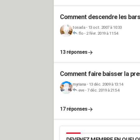
Comment descendre les bars
tosada
-
13 oct. 2007 à 10:33
flo
-
2 févr. 2019 à 11:54
13 réponses
Comment faire baisser la pre
myriana
-
13 déc. 2009 à 13:14
eve
-
7 déc. 2019 à 21:54
17 réponses
DEVENEZ MEMBRE EN QUELQ