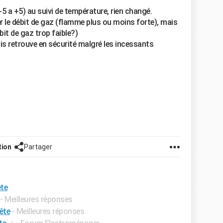
-5 a +5) au suivi de température, rien changé.
r le débit de gaz (flamme plus ou moins forte), mais
ébit de gaz trop faible?)
ais retrouve en sécurité malgré les incessants
tion
Partager
ete
- Meilleures réponses
ête
- Meilleures réponses