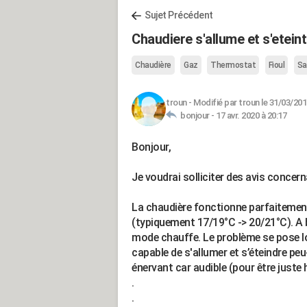
Sujet Précédent
Chaudiere s'allume et s'etein
Chaudière
Gaz
Thermostat
Fioul
Sa
troun
-
Modifié par troun le 31/03/201
bonjour -
17 avr. 2020 à 20:17
Bonjour,
Je voudrai solliciter des avis concer
La chaudière fonctionne parfaitemen
(typiquement 17/19°C -> 20/21°C). A b
mode chauffe. Le problème se pose lo
capable de s'allumer et s’éteindre peu-
énervant car audible (pour être just
.
.