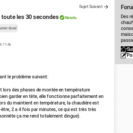
Foru
Sujet Suivant
t toute les 30 secondes
Des r
Résolu
chauf
conse
unier duval
maiso
passio
6 11:46
Sui
Po
nant le problème suivant:
t lors des phases de montée en température
ien garder en tête, elle fonctionne parfaitement en
rs du maintient en température, la chaudière est
être, 2 a 4 fois par minutes, ce qui est très très
e honnête ça me rend totalement dingue).