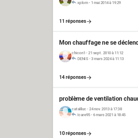
xplom
-
1 mai 2014 à 19:29
11 réponses
Mon chauffage ne se déclen
chicon1
-
21 sept. 2010 à 11:12
DENIS
-
3 mars 2024 à 11:13
14 réponses
problème de ventilation chau
cataliluc
-
24 nov. 2013 à 17:38
Icare95
-
6 mars 2021 à 18:45
10 réponses