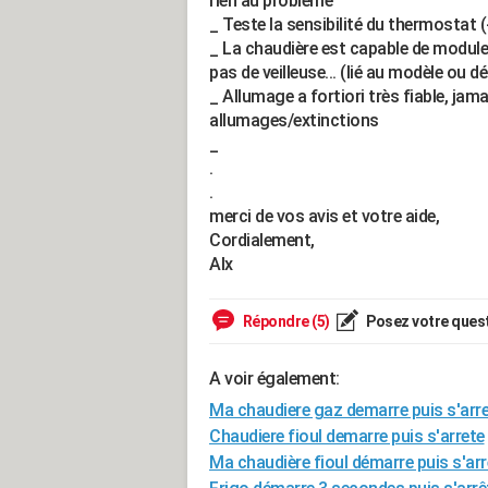
rien au problème
_ Teste la sensibilité du thermostat (
_ La chaudière est capable de module
pas de veilleuse... (lié au modèle ou d
_ Allumage a fortiori très fiable, jam
allumages/extinctions
_
.
.
merci de vos avis et votre aide,
Cordialement,
Alx
Répondre (5)
Posez votre ques
A voir également:
Ma chaudiere gaz demarre puis s'arr
Chaudiere fioul demarre puis s'arrete
Ma chaudière fioul démarre puis s'arr