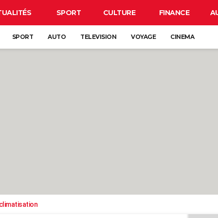
TUALITÉS
SPORT
CULTURE
FINANCE
A
SPORT
AUTO
TELEVISION
VOYAGE
CINEMA
climatisation