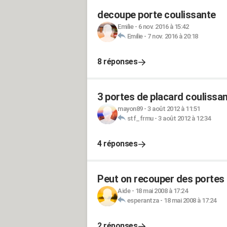
decoupe porte coulissante
Emilie
-
6 nov. 2016 à 15:42
Emilie
-
7 nov. 2016 à 20:18
8 réponses
3 portes de placard coulissan
mayon89
-
3 août 2012 à 11:51
stf_frmu
-
3 août 2012 à 12:34
4 réponses
Peut on recouper des portes 
Aide
-
18 mai 2008 à 17:24
esperantza
-
18 mai 2008 à 17:24
2 réponses