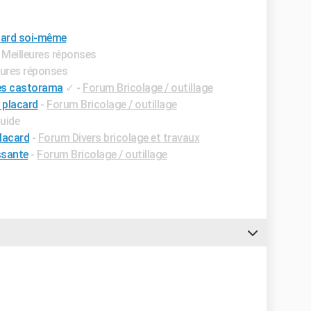
acard soi-même
 Meilleures réponses
eures réponses
tes castorama
✓
-
Forum Bricolage / outillage
 placard
-
Forum Bricolage / outillage
Guide
lacard
-
Forum Divers bricolage et travaux
ssante
-
Forum Bricolage / outillage