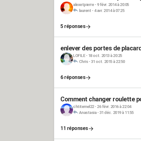
alexetpierre
-
9 févr. 2014 à 20:05
laurent
-
4 avr. 2014 à 07:25
5 réponses
enlever des portes de placa
LOFILE
-
18 oct. 2013 à 20:25
Chris
-
31 oct. 2015 à 22:50
6 réponses
Comment changer roulette po
chtitemel22
-
26 févr. 2016 à 22:04
Anastasia
-
31 déc. 2019 à 11:55
11 réponses