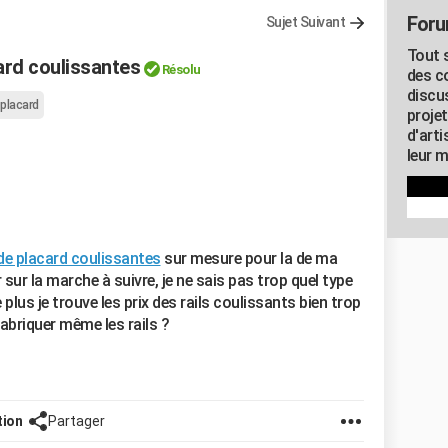
Foru
Sujet Suivant
Tout s
ard coulissantes
Résolu
des c
discu
 placard
proje
d'art
leur m
de placard coulissantes
sur mesure pour la de ma
sur la marche à suivre, je ne sais pas trop quel type
e plus je trouve les prix des rails coulissants bien trop
fabriquer même les rails ?
tion
Partager