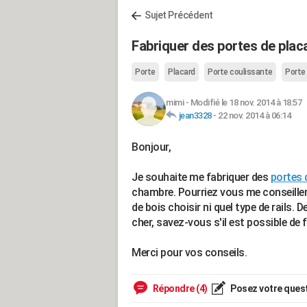
Sujet Précédent
Fabriquer des portes de plac
Porte
Placard
Porte coulissante
Porte
mimi
-
Modifié le 18 nov. 2014 à 18:57
jean3328
-
22 nov. 2014 à 06:14
Bonjour,
Je souhaite me fabriquer des
portes 
chambre. Pourriez vous me conseiller 
de bois choisir ni quel type de rails. D
cher, savez-vous s'il est possible de 
Merci pour vos conseils.
Répondre (4)
Posez votre ques