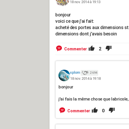
18 nov. 2014 à 19:13
bonjour
voici ce que j'ai fait:
acheté des portes aux dimensions sta
dimensions dont j'avais besoin
2
Commenter
xplom
2 694
18 nov. 2014 à 19:18
bonjour
j'ai fais la même chose que labricole,
0
Commenter