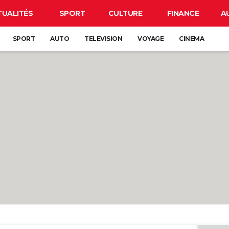
TUALITÉS
SPORT
CULTURE
FINANCE
A
SPORT
AUTO
TELEVISION
VOYAGE
CINEMA