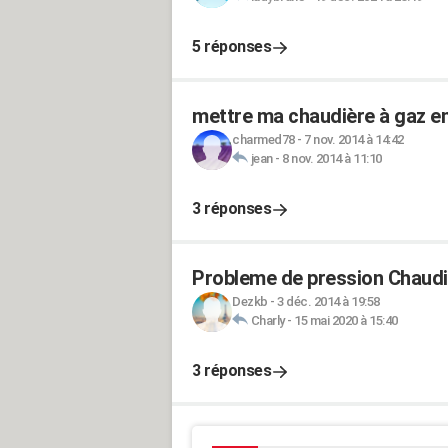
5 réponses
mettre ma chaudière à gaz en
charmed78
-
7 nov. 2014 à 14:42
jean
-
8 nov. 2014 à 11:10
3 réponses
Probleme de pression Chaudi
Dezkb
-
3 déc. 2014 à 19:58
Charly
-
15 mai 2020 à 15:40
3 réponses