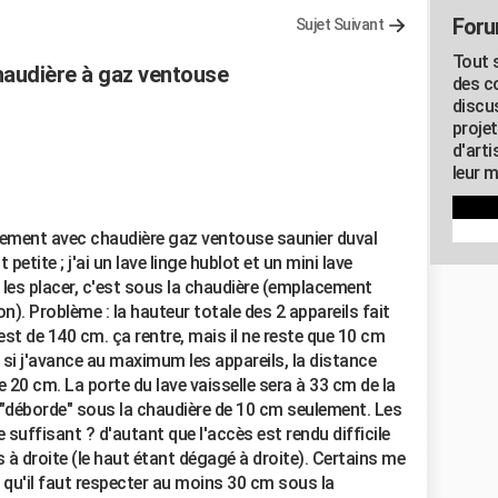
Foru
Sujet Suivant
Tout s
haudière à gaz ventouse
des c
discu
proje
d'art
leur m
ement avec chaudière gaz ventouse saunier duval
t petite ; j'ai un lave linge hublot et un mini lave
ai les placer, c'est sous la chaudière (emplacement
). Problème : la hauteur totale des 2 appareils fait
st de 140 cm. ça rentre, mais il ne reste que 10 cm
, si j'avance au maximum les appareils, la distance
de 20 cm. La porte du lave vaisselle sera à 33 cm de la
le "déborde" sous la chaudière de 10 cm seulement. Les
 suffisant ? d'autant que l'accès est rendu difficile
à droite (le haut étant dégagé à droite). Certains me
s qu'il faut respecter au moins 30 cm sous la