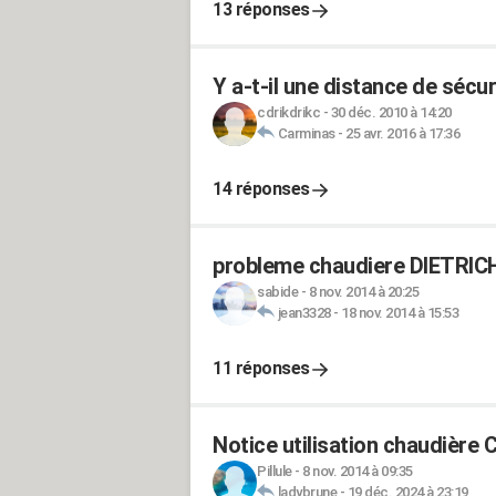
13 réponses
Y a-t-il une distance de sécur
cdrikdrikc
-
30 déc. 2010 à 14:20
Carminas
-
25 avr. 2016 à 17:36
14 réponses
probleme chaudiere DIETRIC
sabide
-
8 nov. 2014 à 20:25
jean3328
-
18 nov. 2014 à 15:53
11 réponses
Notice utilisation chaudière
Pillule
-
8 nov. 2014 à 09:35
ladybrune
-
19 déc. 2024 à 23:19