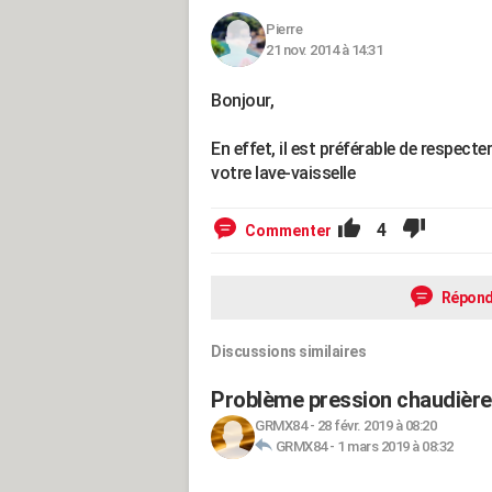
Pierre
21 nov. 2014 à 14:31
Bonjour,
En effet, il est préférable de respect
votre lave-vaisselle
4
Commenter
Répond
Discussions similaires
Problème pression chaudière (
GRMX84
-
28 févr. 2019 à 08:20
GRMX84
-
1 mars 2019 à 08:32