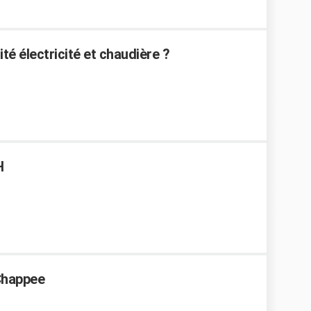
ité électricité et chaudière ?
H
 Chappee