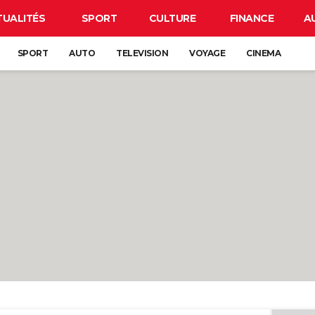
TUALITÉS
SPORT
CULTURE
FINANCE
A
SPORT
AUTO
TELEVISION
VOYAGE
CINEMA