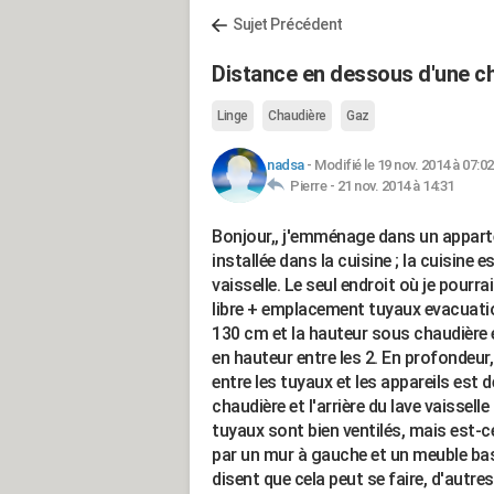
Sujet Précédent
Distance en dessous d'une c
Linge
Chaudière
Gaz
nadsa
-
Modifié le 19 nov. 2014 à 07:02
Pierre -
21 nov. 2014 à 14:31
Bonjour,, j'emménage dans un appart
installée dans la cuisine ; la cuisine es
vaisselle. Le seul endroit où je pourr
libre + emplacement tuyaux evacuation
130 cm et la hauteur sous chaudière e
en hauteur entre les 2. En profondeur
entre les tuyaux et les appareils est 
chaudière et l'arrière du lave vaissel
tuyaux sont bien ventilés, mais est-ce
par un mur à gauche et un meuble bas 
disent que cela peut se faire, d'autre