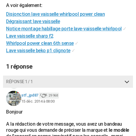
A voir également:
City break
Voyage de noces
Climat
Destinations
Voyage nature
Forum
+
PHOTO
Disjonction lave vaisselle whirlpool power clean
GUIDES D'ACHAT
Dégraissant lave vaisselle
Notice montage habillage porte lave-vaisselle whirlpool
✓
BONS PLANS
Lave vaisselle sharp f2
Whirlpool power clean 6th sense
✓
CARTE DE VOEUX
Lave vaisselle beko p1 clignote
✓
Carte Bonne année
Carte Pâques
Carte de Noël
Carte Saint-Valentin
Carte d'anniversaire
DICTIONNAIRE
1 réponse
Biographies
Expressions
Dictionnaire
Citations
Proverbes
PROGRAMME TV
COPAINS D'AVANT
RÉPONSE 1 / 1
Se connecter
Collèges
Universités
Service militaire
S'inscrire
Lycées
Primaires
Entreprises
Avis de recherche
AVIS DE DÉCÈS
stf_jpd87
29 968
15 déc. 2014 à 08:00
FORUM
Bonjour
Lifestyle
Sport
Television
Cinema
Bricolage
Culture
Auto
Voyage
A la rédaction de votre message, vous avez un bandeau
rouge qui vous demande de préciser la marque et
le modèle