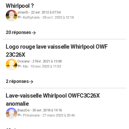
Whirlpool ?
amarih
-
22 avr. 2012 à 07:54
Kathytunis
-
28 oct. 2023 à 12:18
20 réponses
Logo rouge lave vaisselle Whirlpool OWF
23C26X
Oceane
-
2 févr. 2021 à 13:08
Ma
-
10 nov. 2025 à 11:03
2 réponses
Lave-vaisselle Whirlpool OWFC3C26X
anomalie
BaazDe
-
30 avr. 2018 à 19:16
Ptitemarie
-
27 mars 2023 à 20:46