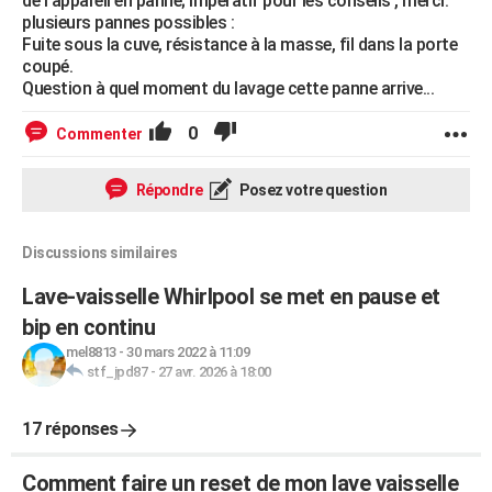
de l'appareil en panne; impératif pour les conseils , merci.
plusieurs pannes possibles :
Fuite sous la cuve, résistance à la masse, fil dans la porte
coupé.
Question à quel moment du lavage cette panne arrive...
0
Commenter
Répondre
Posez votre question
Discussions similaires
Lave-vaisselle Whirlpool se met en pause et
bip en continu
mel8813
-
30 mars 2022 à 11:09
stf_jpd87
-
27 avr. 2026 à 18:00
17 réponses
Comment faire un reset de mon lave vaisselle