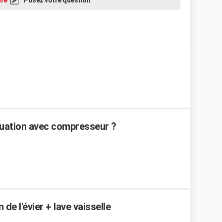
re
Posez votre question
cuation avec compresseur ?
 de l'évier + lave vaisselle