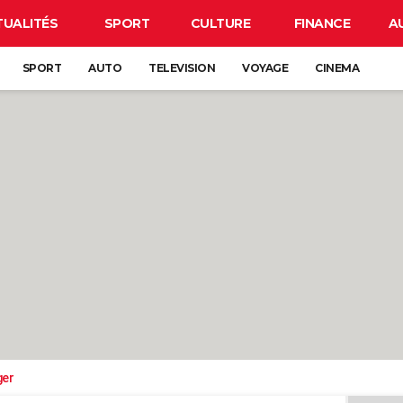
TUALITÉS
SPORT
CULTURE
FINANCE
A
SPORT
AUTO
TELEVISION
VOYAGE
CINEMA
ger