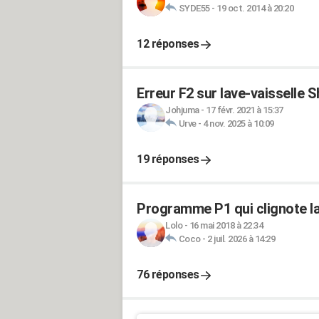
SYDE55
-
19 oct. 2014 à 20:20
12 réponses
Erreur F2 sur lave-vaisselle 
Johjuma
-
17 févr. 2021 à 15:37
Urve
-
4 nov. 2025 à 10:09
19 réponses
Programme P1 qui clignote la
Lolo
-
16 mai 2018 à 22:34
Coco
-
2 juil. 2026 à 14:29
76 réponses