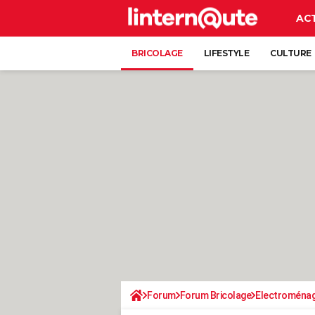
AC
BRICOLAGE
LIFESTYLE
CULTURE
Forum
Forum Bricolage
Electroména