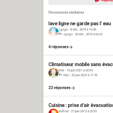
Répond
Discussions similaires
lave ligne ne garde pas l' eau
zgogo
-
8 déc. 2019 à 16:40
zgogo
-
20 déc. 2019 à 06:32
4 réponses
Climatiseur mobile sans éva
Mat
-
16 juin 2021 à 22:04
Mat
-
23 juin 2021 à 17:18
23 réponses
Cuisine : prise d'air évacuation
eulfred
-
27 juin 2012 à 23:55