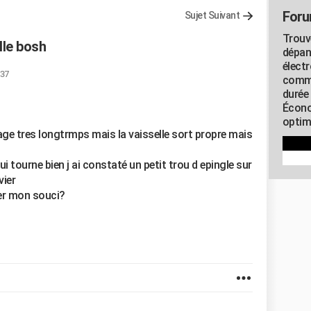
Foru
Sujet Suivant
Trouv
lle bosh
dépan
élect
:37
commu
durée
Écono
optimi
age tres longtrmps mais la vaisselle sort propre mais
 tourne bien j ai constaté un petit trou d epingle sur
vier
uer mon souci?