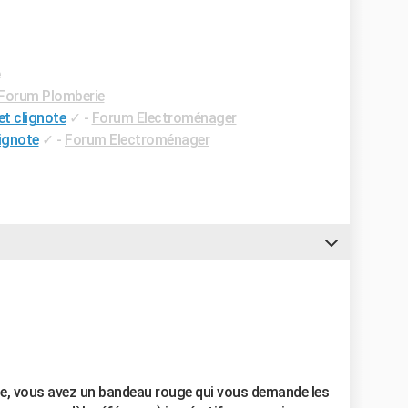
e
Forum Plomberie
et clignote
✓
-
Forum Electroménager
lignote
✓
-
Forum Electroménager
ge, vous avez un bandeau rouge qui vous demande les