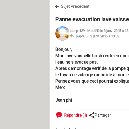
Sujet Précédent
Panne evacuation lave vaisse
jeanphi29
-
Modifié le 3 janv. 2015 à 13
papy35 -
3 janv. 2015 à 13:53
Bonjour,
Mon lave vaisselle bosh reste en rinc
l eau ne s evacue pas.
Apres demontage verif de la pompe qui
le tuyau de vidange raccordé a mon e
Pensez vous que ceci pourrai expliq
Merci
Jean phi
Répondre (1)
Partager