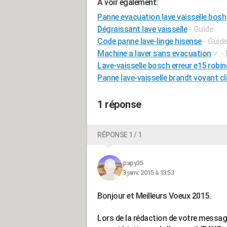
A voir également:
Panne evacuation lave vaisselle bosh
Dégraissant lave vaisselle
- Guide
Code panne lave-linge hisense
- Guid
Machine a laver sans evacuation
✓
-
Lave-vaisselle bosch erreur e15 robin
Panne lave-vaisselle brandt voyant c
1 réponse
RÉPONSE 1 / 1
papy35
3 janv. 2015 à 13:53
Bonjour et Meilleurs Voeux 2015.
Lors de la rédaction de votre messa