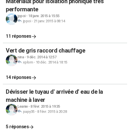
Materiaux pour isolation phonique tres
performante
jppoi
-
18 janv. 2015 à 15:55
jppoi
-
21 janv. 2015 à 08:14
11 réponses
Vert de gris raccord chauffage
nina
-
9 déc. 2014 à 12:57
xplom
-
10 déc. 2014 à 18:15
14 réponses
Dévisser le tuyau d' arrivée d' eau de la
machine à laver
Leanie
-
8 févr. 2015 à 19:35
papy35
-
8 févr. 2015 à 20:28
5 réponses