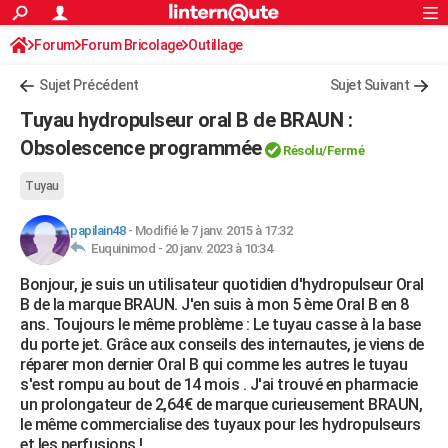
ACTUALITÉS
Forum
Forum Bricolage
Connexion
Outillage
S'inscrire
Rechercher
Société
Education
Villes
Politique
Faits Divers
Monde
+
SPORT
Sujet Précédent
Sujet Suivant
Football
Cyclisme
Forum
Coupe du monde 2026
Tennis
Rugby
CULTURE
Tuyau hydropulseur oral B de BRAUN :
TNT
Cinéma
Musique
Programme TV
Streaming
Sorties cinéma
+
Obsolescence programmée
FINANCE
Résolu/Fermé
Impôts
Immobilier
Banque
Crédit
Retraite
Epargne
Risques naturels par ville
Assurance
AUTO
Tuyau
Réserver un essai
Berlines
Forum auto
Essais
Citadines
SUV
+
HIGH-TECH
papilain48
-
Modifié le 7 janv. 2015 à 17:32
Euquinimod -
20 janv. 2023 à 10:34
Meilleur smartphone
Ordinateurs
Guide high-tech
Mobiles
Internet
Jeux vidéo
+
BRICOLAGE
Bonjour, je suis un utilisateur quotidien d'hydropulseur Oral
B de la marque BRAUN. J'en suis à mon 5 ème Oral B en 8
Aménagement intérieur
Cuisine
Jardinage
+
Forum
Extérieur
Salle de bains
Rangement
WEEK-END
ans. Toujours le même problème : Le tuyau casse à la base
du porte jet. Grâce aux conseils des internautes, je viens de
Escapades
Expositions
Week-end nature
Guides de France
Patrimoine
Musées
+
LIFESTYLE
réparer mon dernier Oral B qui comme les autres le tuyau
s'est rompu au bout de 14 mois . J'ai trouvé en pharmacie
Bien-être
Mode
+
Art de vivre
Loisirs
Modes de vie
SANTE
un prolongateur de 2,64€ de marque curieusement BRAUN,
le même commercialise des tuyaux pour les hydropulseurs
Guide de la santé
Médicaments
+
Alimentation
Maladies
Sommeil
VOYAGE
et les perfusions !