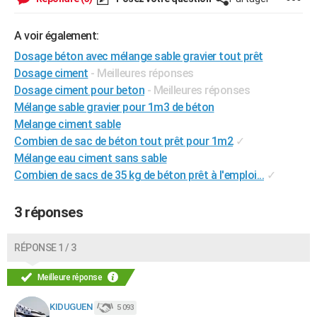
City break
Voyage de noces
Climat
Destinations
Voyage nature
Forum
+
PHOTO
A voir également:
GUIDES D'ACHAT
Dosage béton avec mélange sable gravier tout prêt
Dosage ciment
- Meilleures réponses
BONS PLANS
Dosage ciment pour beton
- Meilleures réponses
CARTE DE VOEUX
Mélange sable gravier pour 1m3 de béton
Melange ciment sable
Carte Bonne année
Carte Pâques
Carte de Noël
Carte Saint-Valentin
Carte d'anniversaire
DICTIONNAIRE
Combien de sac de béton tout prêt pour 1m2
✓
Biographies
Expressions
Dictionnaire
Citations
Proverbes
Mélange eau ciment sans sable
PROGRAMME TV
Combien de sacs de 35 kg de béton prêt à l'emploi...
✓
COPAINS D'AVANT
3 réponses
Se connecter
Collèges
Universités
Service militaire
S'inscrire
Lycées
Primaires
Entreprises
Avis de recherche
AVIS DE DÉCÈS
FORUM
RÉPONSE 1 / 3
Lifestyle
Sport
Television
Cinema
Bricolage
Culture
Auto
Voyage
Meilleure réponse
KIDUGUEN
5 093