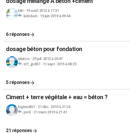
dosage mélange A beton +ciment
kiki
-
19 août 2012 à 17:31
ludobati
-
19 juin 2019 à 09:44
6 réponses
dosage béton pour fondation
alainco
-
29 juil. 2012 à 20:47
stf_jpd87
-
11 sept. 2015 à 08:23
5 réponses
Ciment + terre végétale + eau = béton ?
bigben851
-
21 déc. 2010 à 21:24
pvrd
-
21 mars 2019 à 21:41
21 réponses