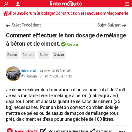
ACTUALITÉS
Forum
Forum Bricolage
Connexion
Construction et rénovation
S'inscrire
Maçonnerie
Rechercher
Société
Education
Villes
Politique
Faits Divers
Monde
+
SPORT
Sujet Précédent
Sujet Suivant
Football
Cyclisme
Forum
Coupe du monde 2026
Tennis
Rugby
CULTURE
Comment effectuer le bon dosage de mélange
TNT
Cinéma
Musique
Programme TV
Streaming
Sorties cinéma
+
à béton et de ciment.
FINANCE
Résolu
Impôts
Immobilier
Banque
Crédit
Retraite
Epargne
Risques naturels par ville
Assurance
AUTO
Béton
Ciment
Sable
Gravier
Réserver un essai
Berlines
Forum auto
Essais
Citadines
SUV
+
HIGH-TECH
Bricolo47
-
14 janv. 2015 à 10:45
kanga -
31 août 2015 à 11:13
Meilleur smartphone
Ordinateurs
Guide high-tech
Mobiles
Internet
Jeux vidéo
+
BRICOLAGE
Je désire réaliser des fondations d'un volume total de 2 m3.
Aménagement intérieur
Cuisine
Jardinage
+
Forum
Extérieur
Salle de bains
Rangement
WEEK-END
Je vais me faire livrer le mélange à béton (sable/gravier)
déjà tout prêt, et aussi la quantité de sacs de ciment (35
Escapades
Expositions
Week-end nature
Guides de France
Patrimoine
Musées
+
LIFESTYLE
kg) nécessaires. Pour un béton correct combien dois-je
mettre de pelles ou de seaux de maçon de mélange tout
Bien-être
Mode
+
Art de vivre
Loisirs
Modes de vie
SANTE
prêt, de ciment et d'eau pour une gâchée de 100 litres.
Guide de la santé
Médicaments
+
Alimentation
Maladies
Sommeil
VOYAGE
Répondre (3)
Posez votre question
Partager