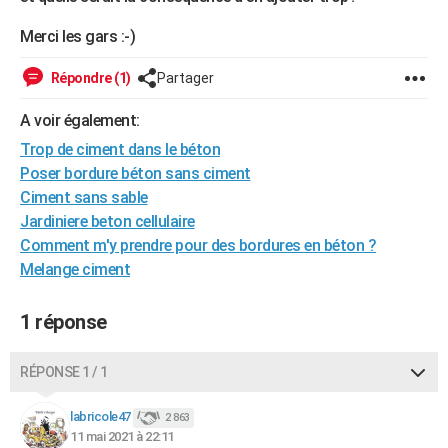
City break
Voyage de noces
Climat
Destinations
Voyage nature
Forum
+
PHOTO
Merci les gars :-)
GUIDES D'ACHAT
Répondre (1)
Partager
BONS PLANS
A voir également:
CARTE DE VOEUX
Trop de ciment dans le béton
Poser bordure béton sans ciment
Carte Bonne année
Carte Pâques
Carte de Noël
Carte Saint-Valentin
Carte d'anniversaire
DICTIONNAIRE
Ciment sans sable
Jardiniere beton cellulaire
Biographies
Expressions
Dictionnaire
Citations
Proverbes
PROGRAMME TV
Comment m'y prendre pour des bordures en béton ?
COPAINS D'AVANT
Melange ciment
Se connecter
Collèges
Universités
Service militaire
S'inscrire
Lycées
Primaires
Entreprises
Avis de recherche
AVIS DE DÉCÈS
1 réponse
FORUM
RÉPONSE 1 / 1
Lifestyle
Sport
Television
Cinema
Bricolage
Culture
Auto
Voyage
labricole47
2 863
11 mai 2021 à 22:11