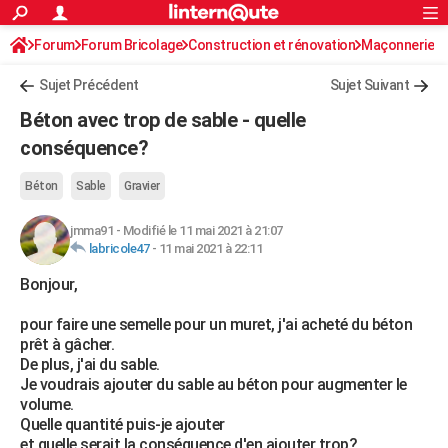
ACTUALITÉS
Forum
Forum Bricolage
Connexion
Construction et rénovation
S'inscrire
Maçonnerie
Rechercher
Société
Education
Villes
Politique
Faits Divers
Monde
+
SPORT
Sujet Précédent
Sujet Suivant
Football
Cyclisme
Forum
Coupe du monde 2026
Tennis
Rugby
CULTURE
Béton avec trop de sable - quelle
TNT
Cinéma
Musique
Programme TV
Streaming
Sorties cinéma
+
conséquence?
FINANCE
Impôts
Immobilier
Banque
Crédit
Retraite
Epargne
Risques naturels par ville
Assurance
AUTO
Béton
Sable
Gravier
Réserver un essai
Berlines
Forum auto
Essais
Citadines
SUV
+
HIGH-TECH
jmma91
-
Modifié le 11 mai 2021 à 21:07
labricole47
-
11 mai 2021 à 22:11
Meilleur smartphone
Ordinateurs
Guide high-tech
Mobiles
Internet
Jeux vidéo
+
BRICOLAGE
Bonjour,
Aménagement intérieur
Cuisine
Jardinage
+
Forum
Extérieur
Salle de bains
Rangement
WEEK-END
pour faire une semelle pour un muret, j'ai acheté du béton
prêt à gâcher.
Escapades
Expositions
Week-end nature
Guides de France
Patrimoine
Musées
+
LIFESTYLE
De plus, j'ai du sable.
Je voudrais ajouter du sable au béton pour augmenter le
Bien-être
Mode
+
Art de vivre
Loisirs
Modes de vie
SANTE
volume.
Quelle quantité puis-je ajouter
Guide de la santé
Médicaments
+
Alimentation
Maladies
Sommeil
VOYAGE
et quelle serait la conséquence d'en ajouter trop?