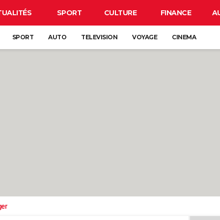
TUALITÉS
SPORT
CULTURE
FINANCE
A
SPORT
AUTO
TELEVISION
VOYAGE
CINEMA
ger