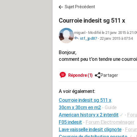
Sujet Précédent
Courroie indesit sg 511 x
miguel
-
Modifié le 21 janv. 2015 à 21:0
stf_jpd87
-
22 janv. 2015 à 07:54
Bonjour,
comment peu t'on tendre une courroi
Répondre (1)
Partager
A voir également:
Courroie indesit sg 511 x
30cm x 30cm en m2
- Guide
American history x 2 interdit
✓
-
Foru
F05 indesit
-
Forum Electroménager
Lave vaisselle indesit clignote
-
Foru
Courroie de distribution norauto
✓
-