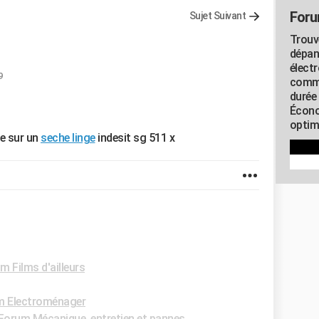
Foru
Sujet Suivant
Trouv
dépan
élect
9
commu
durée
Écono
optimi
e sur un
seche linge
indesit sg 511 x
m Films d'ailleurs
m Electroménager
Forum Mécanique, entretien et pannes