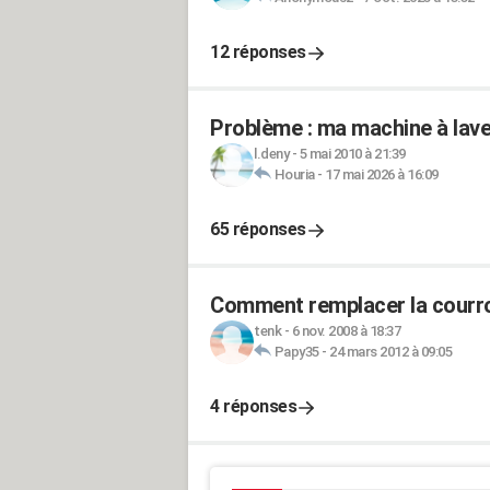
12 réponses
Problème : ma machine à laver
l.deny
-
5 mai 2010 à 21:39
Houria
-
17 mai 2026 à 16:09
65 réponses
Comment remplacer la courro
tenk
-
6 nov. 2008 à 18:37
Papy35
-
24 mars 2012 à 09:05
4 réponses