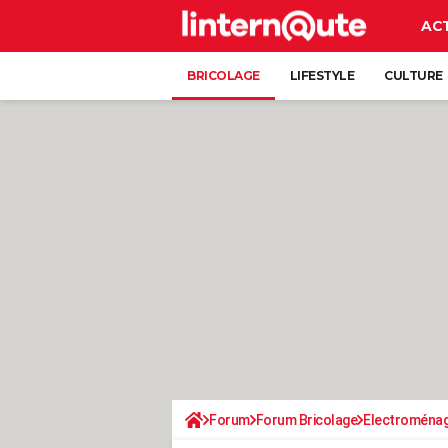
AC
BRICOLAGE
LIFESTYLE
CULTURE
Forum
Forum Bricolage
Electroména