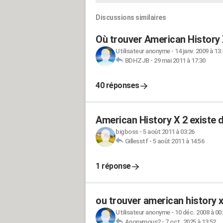
Discussions similaires
Où trouver American History 
Utilisateur anonyme
-
14 janv. 2009 à 13
BDHZJB
-
29 mai 2011 à 17:30
40 réponses
American History X 2 existe d
bigboss
-
5 août 2011 à 03:26
Gillesstf
-
5 août 2011 à 14:56
1 réponse
ou trouver american history x
Utilisateur anonyme
-
10 déc. 2008 à 00
Anonymous2
-
7 oct. 2025 à 13:52