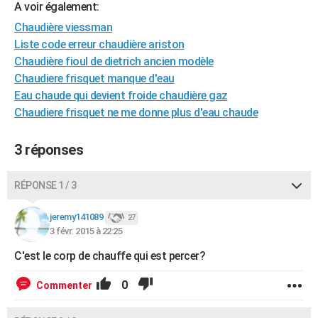
A voir également:
City break
Voyage de noces
Climat
Destinations
Voyage nature
Forum
+
PHOTO
Chaudière viessman
Liste code erreur chaudière ariston
GUIDES D'ACHAT
Chaudière fioul de dietrich ancien modèle
BONS PLANS
Chaudiere frisquet manque d'eau
Eau chaude qui devient froide chaudière gaz
CARTE DE VOEUX
Chaudiere frisquet ne me donne plus d'eau chaude
Carte Bonne année
Carte Pâques
Carte de Noël
Carte Saint-Valentin
Carte d'anniversaire
DICTIONNAIRE
3 réponses
Biographies
Expressions
Dictionnaire
Citations
Proverbes
PROGRAMME TV
RÉPONSE 1 / 3
COPAINS D'AVANT
Se connecter
Collèges
Universités
Service militaire
S'inscrire
Lycées
Primaires
Entreprises
Avis de recherche
jeremy141089
27
AVIS DE DÉCÈS
3 févr. 2015 à 22:25
FORUM
C'est le corp de chauffe qui est percer?
Lifestyle
Sport
Television
Cinema
Bricolage
Culture
Auto
Voyage
0
Commenter