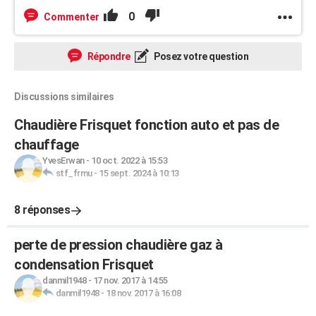
0
Commenter
Répondre
Posez votre question
Discussions similaires
Chaudière Frisquet fonction auto et pas de
chauffage
YvesErwan
-
10 oct. 2022 à 15:53
stf_frmu
-
15 sept. 2024 à 10:13
8 réponses
perte de pression chaudière gaz à
condensation Frisquet
danmil1948
-
17 nov. 2017 à 14:55
danmil1948
-
18 nov. 2017 à 16:08