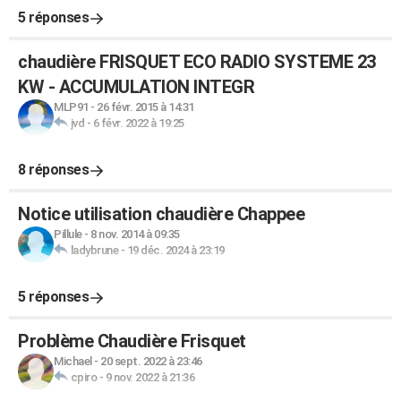
5 réponses
chaudière FRISQUET ECO RADIO SYSTEME 23
KW - ACCUMULATION INTEGR
MLP91
-
26 févr. 2015 à 14:31
jvd
-
6 févr. 2022 à 19:25
8 réponses
Notice utilisation chaudière Chappee
Pillule
-
8 nov. 2014 à 09:35
ladybrune
-
19 déc. 2024 à 23:19
5 réponses
Problème Chaudière Frisquet
Michael
-
20 sept. 2022 à 23:46
cpiro
-
9 nov. 2022 à 21:36