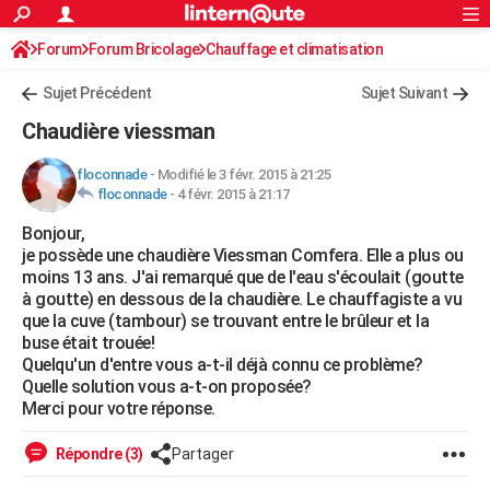
ACTUALITÉS
Forum
Forum Bricolage
Connexion
Chauffage et climatisation
S'inscrire
Rechercher
Société
Education
Villes
Politique
Faits Divers
Monde
+
SPORT
Sujet Précédent
Sujet Suivant
Football
Cyclisme
Forum
Coupe du monde 2026
Tennis
Rugby
CULTURE
Chaudière viessman
TNT
Cinéma
Musique
Programme TV
Streaming
Sorties cinéma
+
FINANCE
floconnade
-
Modifié le 3 févr. 2015 à 21:25
floconnade
-
4 févr. 2015 à 21:17
Impôts
Immobilier
Banque
Crédit
Retraite
Epargne
Risques naturels par ville
Assurance
AUTO
Bonjour,
Réserver un essai
Berlines
Forum auto
Essais
Citadines
SUV
+
HIGH-TECH
je possède une chaudière Viessman Comfera. Elle a plus ou
moins 13 ans. J'ai remarqué que de l'eau s'écoulait (goutte
Meilleur smartphone
Ordinateurs
Guide high-tech
Mobiles
Internet
Jeux vidéo
+
BRICOLAGE
à goutte) en dessous de la chaudière. Le chauffagiste a vu
que la cuve (tambour) se trouvant entre le brûleur et la
Aménagement intérieur
Cuisine
Jardinage
+
Forum
Extérieur
Salle de bains
Rangement
WEEK-END
buse était trouée!
Quelqu'un d'entre vous a-t-il déjà connu ce problème?
Escapades
Expositions
Week-end nature
Guides de France
Patrimoine
Musées
+
LIFESTYLE
Quelle solution vous a-t-on proposée?
Merci pour votre réponse.
Bien-être
Mode
+
Art de vivre
Loisirs
Modes de vie
SANTE
Répondre (3)
Partager
Guide de la santé
Médicaments
+
Alimentation
Maladies
Sommeil
VOYAGE