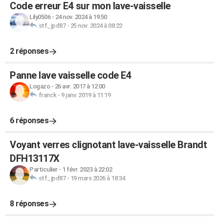
Code erreur E4 sur mon lave-vaisselle
Lily0506
-
24 nov. 2024 à 19:50
stf_jpd87
-
25 nov. 2024 à 08:22
2 réponses
Panne lave vaisselle code E4
Logazo
-
26 avr. 2017 à 12:00
franck
-
9 janv. 2019 à 11:19
6 réponses
Voyant verres clignotant lave-vaisselle Brandt
DFH13117X
Particulier
-
1 févr. 2023 à 22:02
stf_jpd87
-
19 mars 2026 à 18:34
8 réponses