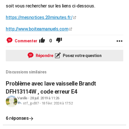
soit vous rechercher sur les liens ci-dessous.
https://mesnotices.20minutes.fr/
http://www.boiteamanuels.com
0
Commenter
Répondre
Posez votre question
Discussions similaires
Problème avec lave vaisselle Brandt
DFH13114W , code erreur E4
Vanille
-
28 juil. 2019 à 11:26
stf_jpd87
-
18 févr. 2024 à 17:52
6 réponses