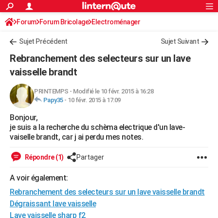
ACTUALITÉS
Forum
Forum Bricolage
Connexion
Electroménager
S'inscrire
Rechercher
Société
Education
Villes
Politique
Faits Divers
Monde
+
SPORT
Sujet Précédent
Sujet Suivant
Football
Cyclisme
Forum
Coupe du monde 2026
Tennis
Rugby
CULTURE
Rebranchement des selecteurs sur un lave
TNT
Cinéma
Musique
Programme TV
Streaming
Sorties cinéma
+
vaisselle brandt
FINANCE
Impôts
Immobilier
Banque
Crédit
Retraite
Epargne
Risques naturels par ville
Assurance
AUTO
PRINTEMPS
-
Modifié le 10 févr. 2015 à 16:28
Papy35
-
10 févr. 2015 à 17:09
Réserver un essai
Berlines
Forum auto
Essais
Citadines
SUV
+
HIGH-TECH
Bonjour,
je suis a la recherche du schèma electrique d'un lave-
Meilleur smartphone
Ordinateurs
Guide high-tech
Mobiles
Internet
Jeux vidéo
+
BRICOLAGE
vaiselle brandt, car j ai perdu mes notes.
Aménagement intérieur
Cuisine
Jardinage
+
Forum
Extérieur
Salle de bains
Rangement
WEEK-END
Répondre (1)
Partager
Escapades
Expositions
Week-end nature
Guides de France
Patrimoine
Musées
+
LIFESTYLE
A voir également:
Bien-être
Mode
+
Art de vivre
Loisirs
Modes de vie
SANTE
Rebranchement des selecteurs sur un lave vaisselle brandt
Dégraissant lave vaisselle
Guide de la santé
Médicaments
+
Alimentation
Maladies
Sommeil
VOYAGE
Lave vaisselle sharp f2