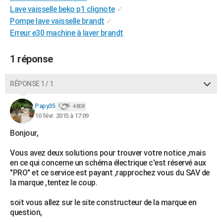
Lave vaisselle beko p1 clignote
✓
City break
Voyage de noces
Climat
Destinations
Voyage nature
Forum
+
PHOTO
Pompe lave vaisselle brandt
✓
GUIDES D'ACHAT
Erreur e30 machine à laver brandt
BONS PLANS
1 réponse
CARTE DE VOEUX
RÉPONSE 1 / 1
Carte Bonne année
Carte Pâques
Carte de Noël
Carte Saint-Valentin
Carte d'anniversaire
DICTIONNAIRE
Papy35
4 808
Biographies
Expressions
Dictionnaire
Citations
Proverbes
PROGRAMME TV
10 févr. 2015 à 17:09
COPAINS D'AVANT
Bonjour,
Se connecter
Collèges
Universités
Service militaire
S'inscrire
Lycées
Primaires
Entreprises
Avis de recherche
Vous avez deux solutions pour trouver votre notice ,mais
AVIS DE DÉCÈS
en ce qui concerne un schéma électrique c'est réservé aux
"PRO" et ce service est payant ,rapprochez vous du SAV de
FORUM
la marque ,tentez le coup.
Lifestyle
Sport
Television
Cinema
Bricolage
Culture
Auto
Voyage
soit vous allez sur le site constructeur de la marque en
question,