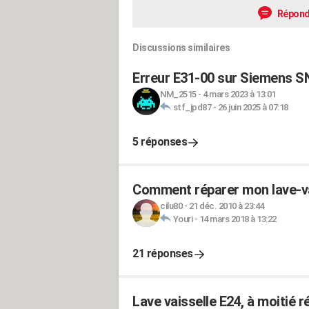
Répond
Discussions similaires
Erreur E31-00 sur Siemens 
NM_2515
-
4 mars 2023 à 13:01
stf_jpd87
-
26 juin 2025 à 07:18
5 réponses
Comment réparer mon lave-v
cilu80
-
21 déc. 2010 à 23:44
Youri
-
14 mars 2018 à 13:22
21 réponses
Lave vaisselle E24, à moitié r