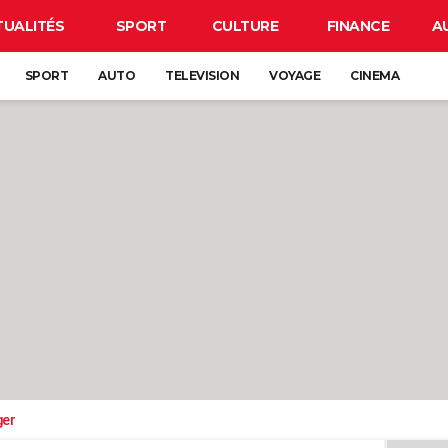
TUALITÉS
SPORT
CULTURE
FINANCE
A
SPORT
AUTO
TELEVISION
VOYAGE
CINEMA
ger