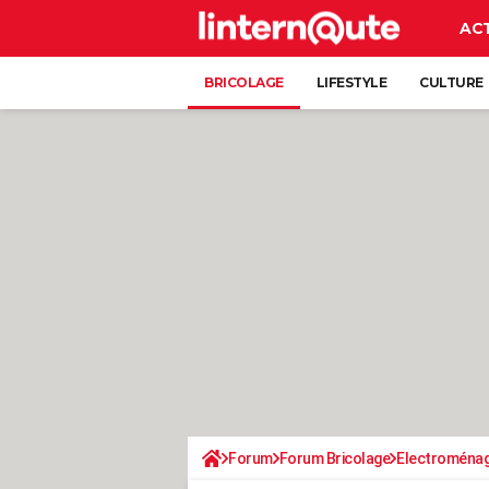
AC
BRICOLAGE
LIFESTYLE
CULTURE
Forum
Forum Bricolage
Electroména