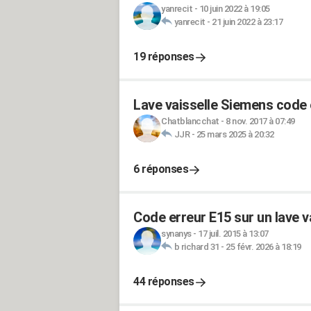
yanrecit
-
10 juin 2022 à 19:05
yanrecit
-
21 juin 2022 à 23:17
19 réponses
Lave vaisselle Siemens code 
Chatblancchat
-
8 nov. 2017 à 07:49
JJR
-
25 mars 2025 à 20:32
6 réponses
Code erreur E15 sur un lave v
synanys
-
17 juil. 2015 à 13:07
b richard 31
-
25 févr. 2026 à 18:19
44 réponses