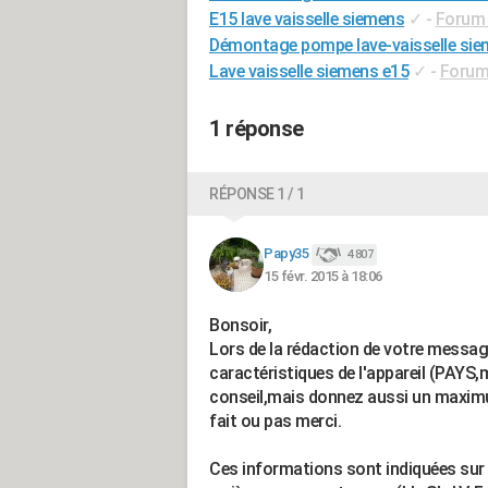
E15 lave vaisselle siemens
✓
-
Forum 
Démontage pompe lave-vaisselle si
Lave vaisselle siemens e15
✓
-
Forum
1 réponse
RÉPONSE 1 / 1
Papy35
4 807
15 févr. 2015 à 18:06
Bonsoir,
Lors de la rédaction de votre messa
caractéristiques de l'appareil (PAYS,
conseil,mais donnez aussi un maximu
fait ou pas merci.
Ces informations sont indiquées sur 