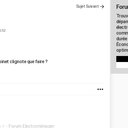
Foru
Sujet Suivant
Trouv
dépan
élect
5:52
commu
durée
Écono
optimi
binet clignote que faire ?
s
✓
-
Forum Electroménager