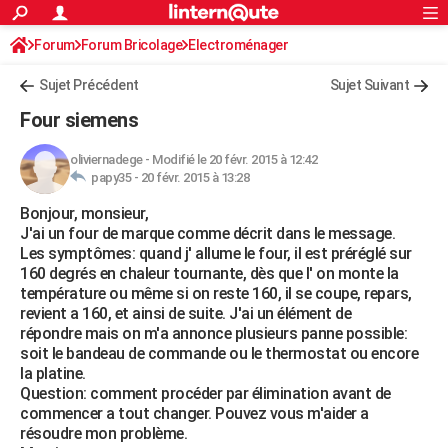
ACTUALITÉS
Forum
Forum Bricolage
Connexion
Electroménager
S'inscrire
Rechercher
Société
Education
Villes
Politique
Faits Divers
Monde
+
SPORT
Sujet Précédent
Sujet Suivant
Football
Cyclisme
Forum
Coupe du monde 2026
Tennis
Rugby
CULTURE
Four siemens
TNT
Cinéma
Musique
Programme TV
Streaming
Sorties cinéma
+
FINANCE
oliviernadege
-
Modifié le 20 févr. 2015 à 12:42
papy35 -
20 févr. 2015 à 13:28
Impôts
Immobilier
Banque
Crédit
Retraite
Epargne
Risques naturels par ville
Assurance
AUTO
Bonjour, monsieur,
Réserver un essai
Berlines
Forum auto
Essais
Citadines
SUV
+
HIGH-TECH
J'ai un four de marque comme décrit dans le message.
Les symptômes: quand j' allume le four, il est préréglé sur
Meilleur smartphone
Ordinateurs
Guide high-tech
Mobiles
Internet
Jeux vidéo
+
BRICOLAGE
160 degrés en chaleur tournante, dès que l' on monte la
température ou même si on reste 160, il se coupe, repars,
Aménagement intérieur
Cuisine
Jardinage
+
Forum
Extérieur
Salle de bains
Rangement
WEEK-END
revient a 160, et ainsi de suite. J'ai un élément de
répondre mais on m'a annonce plusieurs panne possible:
Escapades
Expositions
Week-end nature
Guides de France
Patrimoine
Musées
+
LIFESTYLE
soit le bandeau de commande ou le thermostat ou encore
la platine.
Bien-être
Mode
+
Art de vivre
Loisirs
Modes de vie
SANTE
Question: comment procéder par élimination avant de
commencer a tout changer. Pouvez vous m'aider a
Guide de la santé
Médicaments
+
Alimentation
Maladies
Sommeil
VOYAGE
résoudre mon problème.