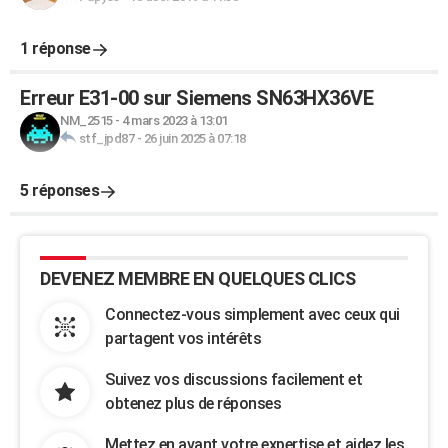
1 réponse
Erreur E31-00 sur Siemens SN63HX36VE
NM_2515
-
4 mars 2023 à 13:01
stf_jpd87
-
26 juin 2025 à 07:18
5 réponses
DEVENEZ MEMBRE EN QUELQUES CLICS
Connectez-vous simplement avec ceux qui
partagent vos intérêts
Suivez vos discussions facilement et
obtenez plus de réponses
Mettez en avant votre expertise et aidez les