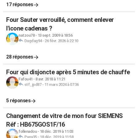
17 réponses
Four Sauter verrouillé, comment enlever
l'icone cadenas ?
natzou78
-
13 sept. 2009 à 18:56
Dagdag94
-
26 févr. 2026 à 22:10
28 réponses
Four qui disjoncte après 5 minutes de chauffe
Fafou41
-
8 avr. 2018 à 11:21
stf_jpd87
-
11 mars 2024 à 07:36
5 réponses
Changement de vitre de mon four SIEMENS
Réf : HB675GOS1F/16
follenadou
-
18 déc. 2019 à 11:03
Papy35
-
18 déc. 2019 à 11:58