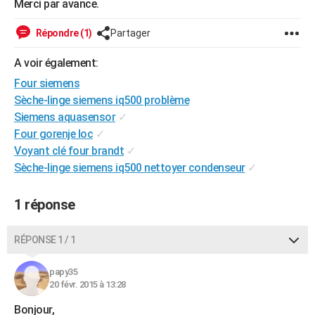
Merci par avance.
City break
Voyage de noces
Climat
Destinations
Voyage nature
Forum
+
PHOTO
Répondre (1)
Partager
GUIDES D'ACHAT
A voir également:
BONS PLANS
Four siemens
Sèche-linge siemens iq500 problème
CARTE DE VOEUX
Siemens aquasensor
✓
Carte Bonne année
Carte Pâques
Carte de Noël
Carte Saint-Valentin
Carte d'anniversaire
DICTIONNAIRE
Four gorenje loc
✓
Voyant clé four brandt
✓
Biographies
Expressions
Dictionnaire
Citations
Proverbes
PROGRAMME TV
Sèche-linge siemens iq500 nettoyer condenseur
✓
COPAINS D'AVANT
1 réponse
Se connecter
Collèges
Universités
Service militaire
S'inscrire
Lycées
Primaires
Entreprises
Avis de recherche
AVIS DE DÉCÈS
RÉPONSE 1 / 1
FORUM
Lifestyle
Sport
Television
Cinema
Bricolage
Culture
Auto
Voyage
papy35
20 févr. 2015 à 13:28
Bonjour,