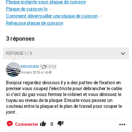
Plaque isolante sous plaque de cuisson
City break
Voyage de noces
Climat
Destinations
Voyage nature
Forum
+
PHOTO
Plaque de cuisson lo
✓
Comment déverrouiller une plaque de cuisson
✓
GUIDES D'ACHAT
Rehausse plaque de cuisson
BONS PLANS
3 réponses
CARTE DE VOEUX
Carte Bonne année
Carte Pâques
Carte de Noël
Carte Saint-Valentin
Carte d'anniversaire
RÉPONSE 1 / 3
DICTIONNAIRE
Biographies
Expressions
Dictionnaire
Citations
Proverbes
KIDUGUEN
PROGRAMME TV
5 112
4 mars 2015 à 14:45
COPAINS D'AVANT
Bonjour regardez dessous il y a des pattes de fixation en
premier vous coupez l'electricite pour débrancher le cable
Se connecter
Collèges
Universités
Service militaire
S'inscrire
Lycées
Primaires
Entreprises
Avis de recherche
AVIS DE DÉCÈS
si c'est du gaz vous fermez le robinet et vous dévissez le
tuyau au niveau de la plaque .Ensuite vous passez un
FORUM
couteau entre la plaque et le plan de travail pour couper le
joint .
Lifestyle
Sport
Television
Cinema
Bricolage
Culture
Auto
Voyage
0
Commenter