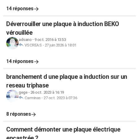
14 réponses
Déverrouiller une plaque à induction BEKO
vérouillée
adsano
-
9 oct. 2016 à 13:53
VSCREAS
-
27 juin 2026 à 18:01
14 réponses
branchement d une plaque a induction sur un
reseau triphase
gege
-
26 oct. 2023 à 16:19
Carminas
-
27 oct. 2023 à 07:36
8 réponses
Comment démonter une plaque électrique
encastrée ?