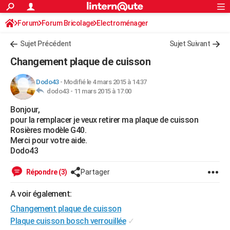
ACTUALITÉS
Forum
Forum Bricolage
Connexion
Electroménager
S'inscrire
Rechercher
Société
Education
Villes
Politique
Faits Divers
Monde
+
SPORT
Sujet Précédent
Sujet Suivant
Football
Cyclisme
Forum
Coupe du monde 2026
Tennis
Rugby
CULTURE
Changement plaque de cuisson
TNT
Cinéma
Musique
Programme TV
Streaming
Sorties cinéma
+
FINANCE
Dodo43
-
Modifié le 4 mars 2015 à 14:37
dodo43 -
11 mars 2015 à 17:00
Impôts
Immobilier
Banque
Crédit
Retraite
Epargne
Risques naturels par ville
Assurance
AUTO
Bonjour,
Réserver un essai
Berlines
Forum auto
Essais
Citadines
SUV
+
HIGH-TECH
pour la remplacer je veux retirer ma plaque de cuisson
Rosières modèle G40.
Meilleur smartphone
Ordinateurs
Guide high-tech
Mobiles
Internet
Jeux vidéo
+
BRICOLAGE
Merci pour votre aide.
Dodo43
Aménagement intérieur
Cuisine
Jardinage
+
Forum
Extérieur
Salle de bains
Rangement
WEEK-END
Répondre (3)
Partager
Escapades
Expositions
Week-end nature
Guides de France
Patrimoine
Musées
+
LIFESTYLE
A voir également:
Bien-être
Mode
+
Art de vivre
Loisirs
Modes de vie
SANTE
Changement plaque de cuisson
Guide de la santé
Médicaments
+
Alimentation
Maladies
Sommeil
Plaque cuisson bosch verrouillée
✓
VOYAGE