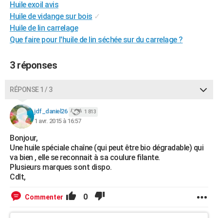
Huile exoil avis
City break
Voyage de noces
Climat
Destinations
Voyage nature
Forum
+
PHOTO
Huile de vidange sur bois
✓
Huile de lin carrelage
GUIDES D'ACHAT
Que faire pour l'huile de lin séchée sur du carrelage ?
BONS PLANS
3 réponses
CARTE DE VOEUX
Carte Bonne année
Carte Pâques
Carte de Noël
Carte Saint-Valentin
Carte d'anniversaire
RÉPONSE 1 / 3
DICTIONNAIRE
Biographies
Expressions
Dictionnaire
Citations
Proverbes
PROGRAMME TV
jdf_daniel26
1 813
1 avr. 2015 à 16:57
COPAINS D'AVANT
Bonjour,
Une huile spéciale chaîne (qui peut être bio dégradable) qui
Se connecter
Collèges
Universités
Service militaire
S'inscrire
Lycées
Primaires
Entreprises
Avis de recherche
AVIS DE DÉCÈS
va bien , elle se reconnait à sa coulure filante.
Plusieurs marques sont dispo.
FORUM
Cdlt,
Lifestyle
Sport
Television
Cinema
Bricolage
Culture
Auto
Voyage
0
Commenter