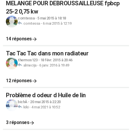
MELANGE POUR DEBROUSSAILLEUSE fpbcp
25-2 0,75 kw
comtessa
-
5 mai 2015 à 18:18
comtessa
-
6 mai 2015 à 12:19
14 réponses
Tac Tac Tac dans mon radiateur
thermos123
-
18 févr. 2015 à 20:46
almecija
-
6 janv. 2016 à 19:49
12 réponses
Problème d odeur d Huile de lin
bichÂ
-
20 mai 2015 à 22:20
kiki
-
4 mai 2021 à 10:52
3 réponses