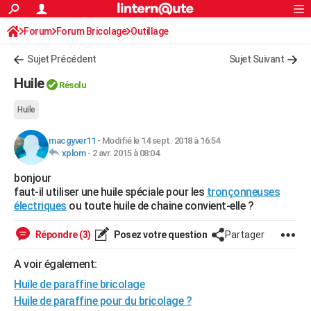
ACTUALITÉS
Forum
Forum Bricolage
Connexion
Outillage
S'inscrire
Rechercher
Société
Education
Villes
Politique
Faits Divers
Monde
+
SPORT
Sujet Précédent
Sujet Suivant
Football
Cyclisme
Forum
Coupe du monde 2026
Tennis
Rugby
CULTURE
Huile
Résolu
TNT
Cinéma
Musique
Programme TV
Streaming
Sorties cinéma
+
FINANCE
Huile
Impôts
Immobilier
Banque
Crédit
Retraite
Epargne
Risques naturels par ville
Assurance
AUTO
macgyver11
-
Modifié le 14 sept. 2018 à 16:54
xplom
-
2 avr. 2015 à 08:04
Réserver un essai
Berlines
Forum auto
Essais
Citadines
SUV
+
HIGH-TECH
bonjour
Meilleur smartphone
Ordinateurs
Guide high-tech
Mobiles
Internet
Jeux vidéo
+
BRICOLAGE
faut-il utiliser une huile spéciale pour les
tronçonneuses
électriques
ou toute huile de chaine convient-elle ?
Aménagement intérieur
Cuisine
Jardinage
+
Forum
Extérieur
Salle de bains
Rangement
WEEK-END
Répondre (3)
Posez votre question
Partager
Escapades
Expositions
Week-end nature
Guides de France
Patrimoine
Musées
+
LIFESTYLE
A voir également:
Bien-être
Mode
+
Art de vivre
Loisirs
Modes de vie
SANTE
Huile de paraffine bricolage
Guide de la santé
Médicaments
+
Alimentation
Maladies
Sommeil
VOYAGE
Huile de paraffine pour du bricolage ?