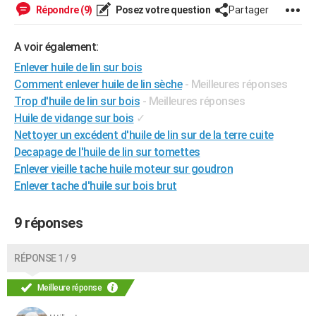
Répondre (9)
Posez votre question
Partager
City break
Voyage de noces
Climat
Destinations
Voyage nature
Forum
+
PHOTO
GUIDES D'ACHAT
A voir également:
Enlever huile de lin sur bois
BONS PLANS
Comment enlever huile de lin sèche
- Meilleures réponses
Trop d'huile de lin sur bois
- Meilleures réponses
CARTE DE VOEUX
Huile de vidange sur bois
✓
Carte Bonne année
Carte Pâques
Carte de Noël
Carte Saint-Valentin
Carte d'anniversaire
DICTIONNAIRE
Nettoyer un excédent d'huile de lin sur de la terre cuite
Decapage de l'huile de lin sur tomettes
Biographies
Expressions
Dictionnaire
Citations
Proverbes
PROGRAMME TV
Enlever vieille tache huile moteur sur goudron
Enlever tache d'huile sur bois brut
COPAINS D'AVANT
Se connecter
Collèges
Universités
Service militaire
S'inscrire
Lycées
Primaires
Entreprises
Avis de recherche
AVIS DE DÉCÈS
9 réponses
FORUM
RÉPONSE 1 / 9
Lifestyle
Sport
Television
Cinema
Bricolage
Culture
Auto
Voyage
Meilleure réponse