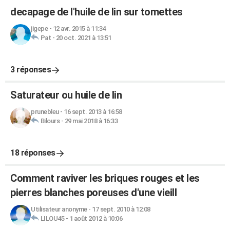
decapage de l'huile de lin sur tomettes
jigepe
-
12 avr. 2015 à 11:34
Pat
-
20 oct. 2021 à 13:51
3 réponses
Saturateur ou huile de lin
prunebleu
-
16 sept. 2013 à 16:58
Bilours
-
29 mai 2018 à 16:33
18 réponses
Comment raviver les briques rouges et les
pierres blanches poreuses d'une vieill
Utilisateur anonyme
-
17 sept. 2010 à 12:08
LILOU45
-
1 août 2012 à 10:06