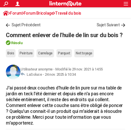
ACTUALITÉS
Forum
Forum Bricolage
Connexion
Travail du bois
S'inscrire
Rechercher
Société
Education
Villes
Politique
Faits Divers
Monde
+
SPORT
Sujet Précédent
Sujet Suivant
Football
Cyclisme
Forum
Coupe du monde 2026
Tennis
Rugby
CULTURE
Comment enlever de l'huile de lin sur du bois ?
TNT
Cinéma
Musique
Programme TV
Streaming
Sorties cinéma
+
FINANCE
Résolu
Impôts
Immobilier
Banque
Crédit
Retraite
Epargne
Risques naturels par ville
Assurance
Bois
Peinture
Carrelage
Parquet
Nettoyage
AUTO
Réserver un essai
Berlines
Forum auto
Essais
Citadines
SUV
+
HIGH-TECH
Utilisateur anonyme
-
Modifié le 29 nov. 2021 à 14:55
LaSoluce -
24 nov. 2025 à 10:34
Meilleur smartphone
Ordinateurs
Guide high-tech
Mobiles
Internet
Jeux vidéo
+
BRICOLAGE
J'ai passé deux couches d'huile de lin pure sur ma table de
Aménagement intérieur
Cuisine
Jardinage
+
Forum
Extérieur
Salle de bains
Rangement
WEEK-END
jardin en teck l'été dernier et depuis elle n'a pas encore
séchée entièrement, il reste des endroits qui collent.
Escapades
Expositions
Week-end nature
Guides de France
Patrimoine
Musées
+
LIFESTYLE
Comment enlever cette couche sans être obligé de poncer
? Quelqu'un connait-il un produit qui m'aiderait à résoudre
Bien-être
Mode
+
Art de vivre
Loisirs
Modes de vie
SANTE
ce problème. Merci pour toute information que vous
m'apporterez.
Guide de la santé
Médicaments
+
Alimentation
Maladies
Sommeil
VOYAGE