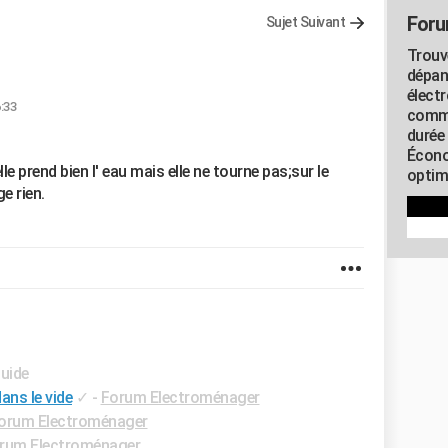
Foru
Sujet Suivant
Trouv
dépan
élect
:33
commu
durée
Écono
le prend bien l' eau mais elle ne tourne pas;sur le
optimi
e rien.
Guide
ans le vide
✓
-
Forum Electroménager
orum Electroménager
rum Electroménager