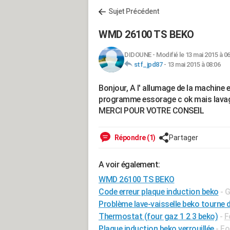
Sujet Précédent
WMD 26100 TS BEKO
DIDOUNE
-
Modifié le 13 mai 2015 à 06
stf_jpd87
-
13 mai 2015 à 08:06
Bonjour, A l' allumage de la machine el
programme essorage c ok mais lavag
MERCI POUR VOTRE CONSEIL
Répondre (1)
Partager
A voir également:
WMD 26100 TS BEKO
Code erreur plaque induction beko
- 
Problème lave-vaisselle beko tourne d
Thermostat (four gaz 1 2 3 beko)
-
F
Plaque induction beko verrouillée
-
Fo