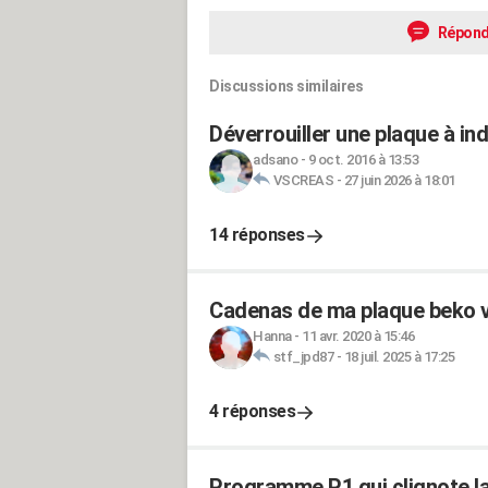
Répond
Discussions similaires
Déverrouiller une plaque à in
adsano
-
9 oct. 2016 à 13:53
VSCREAS
-
27 juin 2026 à 18:01
14 réponses
Cadenas de ma plaque beko v
Hanna
-
11 avr. 2020 à 15:46
stf_jpd87
-
18 juil. 2025 à 17:25
4 réponses
Programme P1 qui clignote la