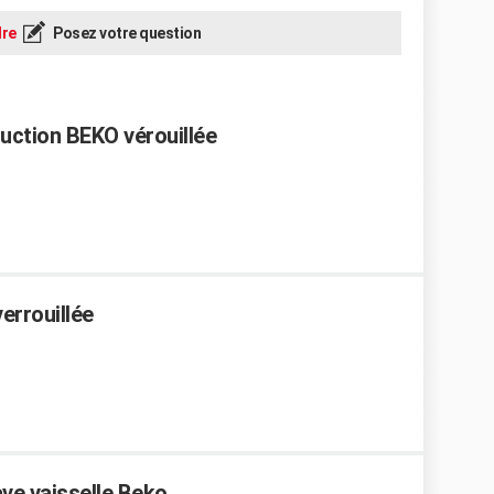
re
Posez votre question
duction BEKO vérouillée
errouillée
ve vaisselle Beko