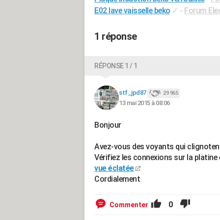
E02 lave vaisselle beko
✓
-
Forum Ele
1 réponse
RÉPONSE 1 / 1
stf_jpd87
29 965
13 mai 2015 à 08:06
Bonjour
Avez-vous des voyants qui clignote
Vérifiez les connexions sur la platin
vue éclatée
Cordialement
0
Commenter