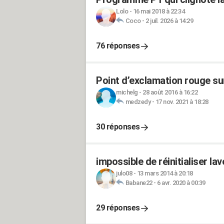
Lolo
-
16 mai 2018 à 22:34
Coco
-
2 juil. 2026 à 14:29
76 réponses
Point d’exclamation rouge sur
michelg
-
28 août 2016 à 16:22
medzedy
-
17 nov. 2021 à 18:28
30 réponses
impossible de réinitialiser la
julo08
-
13 mars 2014 à 20:18
Babane22
-
6 avr. 2020 à 00:39
29 réponses