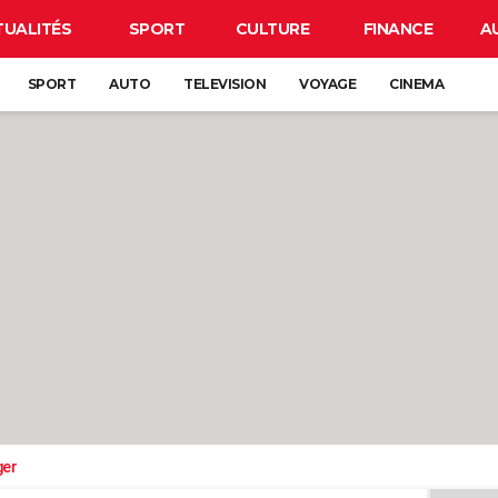
TUALITÉS
SPORT
CULTURE
FINANCE
A
SPORT
AUTO
TELEVISION
VOYAGE
CINEMA
ger