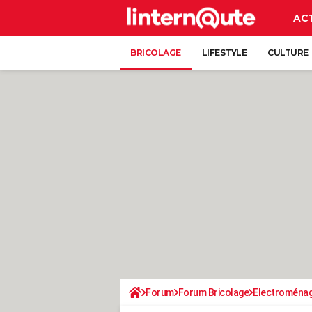
AC
BRICOLAGE
LIFESTYLE
CULTURE
Forum
Forum Bricolage
Electroména